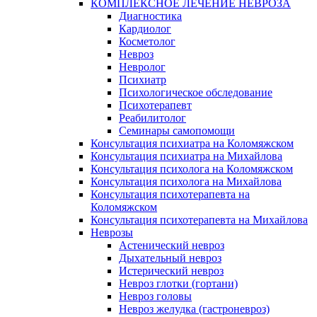
КОМПЛЕКСНОЕ ЛЕЧЕНИЕ НЕВРОЗА
Диагностика
Кардиолог
Косметолог
Невроз
Невролог
Психиатр
Психологическое обследование
Психотерапевт
Реабилитолог
Семинары самопомощи
Консультация психиатра на Коломяжском
Консультация психиатра на Михайлова
Консультация психолога на Коломяжском
Консультация психолога на Михайлова
Консультация психотерапевта на
Коломяжском
Консультация психотерапевта на Михайлова
Неврозы
Астенический невроз
Дыхательный невроз
Истерический невроз
Невроз глотки (гортани)
Невроз головы
Невроз желудка (гастроневроз)