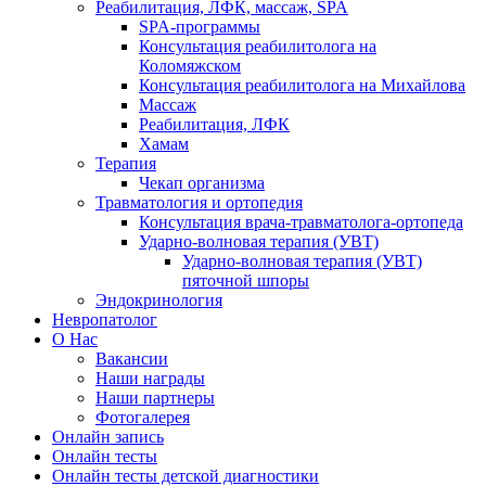
Реабилитация, ЛФК, массаж, SPA
SPA-программы
Консультация реабилитолога на
Коломяжском
Консультация реабилитолога на Михайлова
Массаж
Реабилитация, ЛФК
Хамам
Терапия
Чекап организма
Травматология и ортопедия
Консультация врача-травматолога-ортопеда
Ударно-волновая терапия (УВТ)
Ударно-волновая терапия (УВТ)
пяточной шпоры
Эндокринология
Невропатолог
О Нас
Вакансии
Наши награды
Наши партнеры
Фотогалерея
Онлайн запись
Онлайн тесты
Онлайн тесты детской диагностики