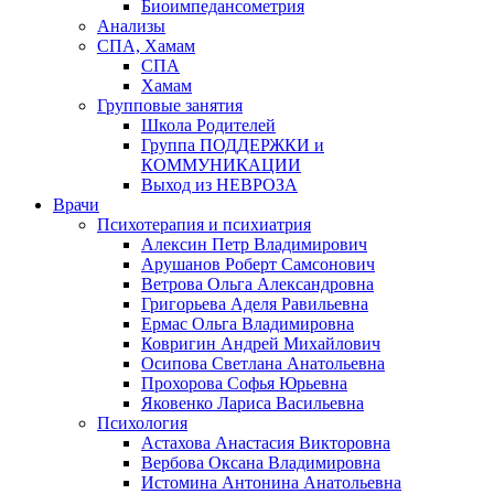
Биоимпедансометрия
Анализы
СПА, Хамам
СПА
Хамам
Групповые занятия
Школа Родителей
Группа ПОДДЕРЖКИ и
КОММУНИКАЦИИ
Выход из НЕВРОЗА
Врачи
Психотерапия и психиатрия
Алексин Петр Владимирович
Арушанов Роберт Самсонович
Ветрова Ольга Александровна
Григорьева Аделя Равильевна
Ермас Ольга Владимировна
Ковригин Андрей Михайлович
Осипова Светлана Анатольевна
Прохорова Софья Юрьевна
Яковенко Лариса Васильевна
Психология
Астахова Анастасия Викторовна
Вербова Оксана Владимировна
Истомина Антонина Анатольевна