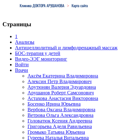
Клиника ДОКТОРА АРУШАНОВА
Карта сайта
>
Страницы
1
Анализы
Антицеллюлитный и лимфодренажный массаж
БОС-терапия у детей
Видео-ЭЭГ мониторинг
Войти
Врачи
Аксём Екатерина Владимировна
Алексин Петр Владимирович
Арутюнян Валерия Эдуардовна
Арушанов Роберт Самсонович
Астахова Анастасия Викторовна
Босенко Ирина Юрьевна
Вербова Оксана Владимировна
Ветрова Ольга Александровна
Головатюк Ксения Андреевна
Григорьева Аделя Равильевна
Громыко Татьяна Юрьевна
Гуреева Наталья Витальевна