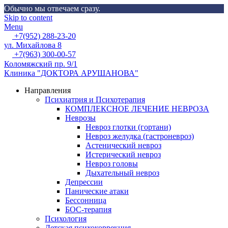
Обычно мы отвечаем сразу.
Skip to content
Menu
+7(952) 288-23-20
ул. Михайлова 8
+7(963) 300-00-57
Коломяжский пр. 9/1
Клиника "ДОКТОРА АРУШАНОВА"
Направления
Психиатрия и Психотерапия
КОМПЛЕКСНОЕ ЛЕЧЕНИЕ НЕВРОЗА
Неврозы
Невроз глотки (гортани)
Невроз желудка (гастроневроз)
Астенический невроз
Истерический невроз
Невроз головы
Дыхательный невроз
Депрессии
Панические атаки
Бессонница
БОС-терапия
Психология
Детская психокоррекция