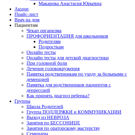
Макарова Анастасия Юрьевна
Акции
Прайс-лист
Врач на дом
Пациентам
Чекап организма
ПРОФОРИЕНТАЦИЯ для школьников
Родителям
Подросткам
Онлайн тесты
Онлайн тесты для детской диагностики
При головной боли
Лечение головокружения
Памятка родственникам по уходу за больными с
деменцией
Памятка для родственников пациентов с
депрессией
Как принять диагноз ребенка?
Группы
Школа Родителей
Группа ПОДДЕРЖКИ и КОММУНИКАЦИИ
Выход из НЕВРОЗА
Занятия по БЕССОНИЦЕ
Занятия по ораторскому мастерству
Семинары