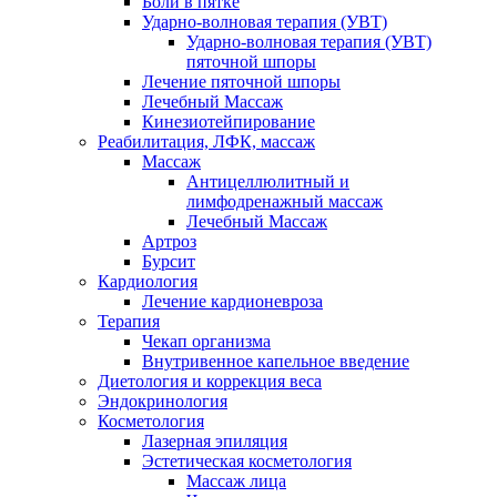
Боли в пятке
Ударно-волновая терапия (УВТ)
Ударно-волновая терапия (УВТ)
пяточной шпоры
Лечение пяточной шпоры
Лечебный Массаж
Кинезиотейпирование
Реабилитация, ЛФК, массаж
Массаж
Антицеллюлитный и
лимфодренажный массаж
Лечебный Массаж
Артроз
Бурсит
Кардиология
Лечение кардионевроза
Терапия
Чекап организма
Внутривенное капельное введение
Диетология и коррекция веса
Эндокринология
Косметология
Лазерная эпиляция
Эстетическая косметология
Массаж лица