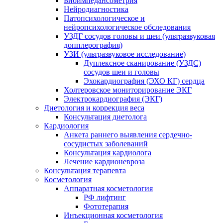
Биоимпедансометрия
Нейродиагностика
Патопсихологическое и
нейропсихологическое обследования
УЗДГ сосудов головы и шеи (ультразвуковая
допплерография)
УЗИ (ультразвуковое исследование)
Дуплексное сканирование (УЗДС)
сосудов шеи и головы
Эхокардиография (ЭХО КГ) сердца
Холтеровское мониторирование ЭКГ
Электрокардиография (ЭКГ)
Диетология и коррекция веса
Консультация диетолога
Кардиология
Анкета раннего выявления сердечно-
сосудистых заболеваний
Консультация кардиолога
Лечение кардионевроза
Консультация терапевта
Косметология
Аппаратная косметология
РФ лифтинг
Фототерапия
Инъекционная косметология