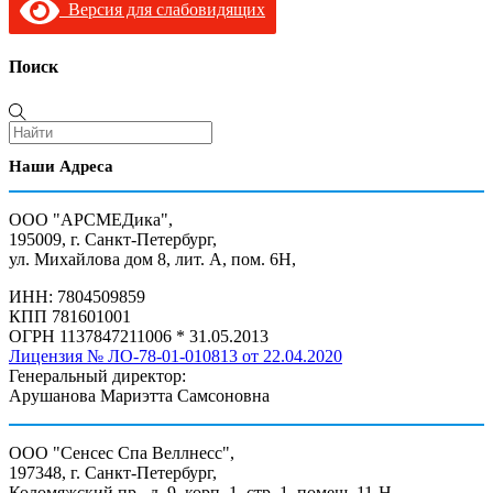
Версия для слабовидящих
Поиск
Наши Адреса
ООО "АРСМЕДика",
195009, г. Санкт-Петербург,
ул. Михайлова дом 8, лит. А, пом. 6Н,
ИНН: 7804509859
КПП 781601001
ОГРН 1137847211006 * 31.05.2013
Лицензия № ЛО-78-01-010813 от 22.04.2020
Генеральный директор:
Арушанова Мариэтта Самсоновна
ООО "Сенсес Спа Веллнесс",
197348, г. Санкт-Петербург,
Коломяжский пр., д. 9, корп. 1, стр. 1, помещ. 11-Н,