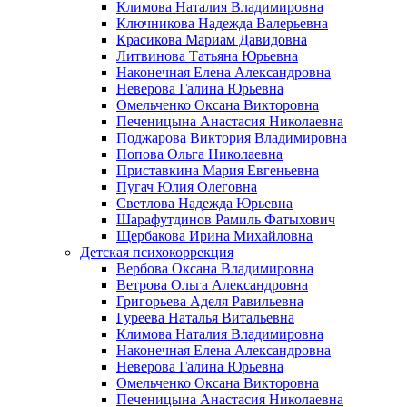
Климова Наталия Владимировна
Ключникова Надежда Валерьевна
Красикова Мариам Давидовна
Литвинова Татьяна Юрьевна
Наконечная Елена Александровна
Неверова Галина Юрьевна
Омельченко Оксана Викторовна
Печеницына Анастасия Николаевна
Поджарова Виктория Владимировна
Попова Ольга Николаевна
Приставкина Мария Евгеньевна
Пугач Юлия Олеговна
Светлова Надежда Юрьевна
Шарафутдинов Рамиль Фатыхович
Щербакова Ирина Михайловна
Детская психокоррекция
Вербова Оксана Владимировна
Ветрова Ольга Александровна
Григорьева Аделя Равильевна
Гуреева Наталья Витальевна
Климова Наталия Владимировна
Наконечная Елена Александровна
Неверова Галина Юрьевна
Омельченко Оксана Викторовна
Печеницына Анастасия Николаевна