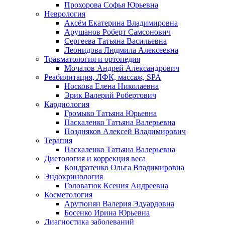
Прохорова Софья Юрьевна
Неврология
Аксём Екатерина Владимировна
Арушанов Роберт Самсонович
Сергеева Татьяна Васильевна
Леонидова Людмила Алексеевна
Травматология и ортопедия
Мочалов Андрей Александрович
Реабилитация, ЛФК, массаж, SPA
Носкова Елена Николаевна
Эрик Валерий Робертович
Кардиология
Громыко Татьяна Юрьевна
Паскаленко Татьяна Валерьевна
Поздняков Алексей Владимирович
Терапия
Паскаленко Татьяна Валерьевна
Диетология и коррекция веса
Кондратенко Ольга Владимировна
Эндокринология
Головатюк Ксения Андреевна
Косметология
Арутюнян Валерия Эдуардовна
Босенко Ирина Юрьевна
Диагностика заболеваний