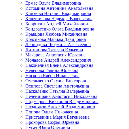
Ермас Ольга Владимировна
Истомина Антонина Анатольевна
Климова Наталия Владимировна
Ключникова Надежда Валерьевна
Ковригин Андрей Михайлович
Кондратенко Ольга Владимировна
Кравцова Любовь Михайловна
Красикова Мариам Давидовна
Леонидова Людмила Алексеевна
Литвинова Татьяна Юрьевна
Макарова Анастасия Юрьевна
Мочалов Андрей Александрович
Наконечная Елена Александровна
Неверова Галина Юрьевна
Носкова Елена Николаевна
Омельченко Оксана Викторовна
Осипова Светлана Анатольевна
Паскаленко Татьяна Валерьевна
Печеницына Анастасия Николаевна
Поджарова Виктория Владимировна
Поздняков Алексей Владимирович
Попова Ольга Николаевна
Приставкина Мария Евгеньевна
Прохорова Софья Юрьевна
Пугач Юлия Олеговна