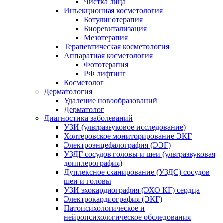
Чистка лица
Инъекционная косметология
Ботулинотерапия
Биоревитализация
Мезотерапия
Терапевтическая косметология
Аппаратная косметология
Фототерапия
РФ лифтинг
Косметолог
Дерматология
Удаление новообразований
Дерматолог
Диагностика заболеваний
УЗИ (ультразвуковое исследование)
Холтеровское мониторирование ЭКГ
Электроэнцефалография (ЭЭГ)
УЗДГ сосудов головы и шеи (ультразвуковая
допплерография)
Дуплексное сканирование (УЗДС) сосудов
шеи и головы
УЗИ эхокардиография (ЭХО КГ) сердца
Электрокардиография (ЭКГ)
Патопсихологическое и
нейропсихологическое обследования