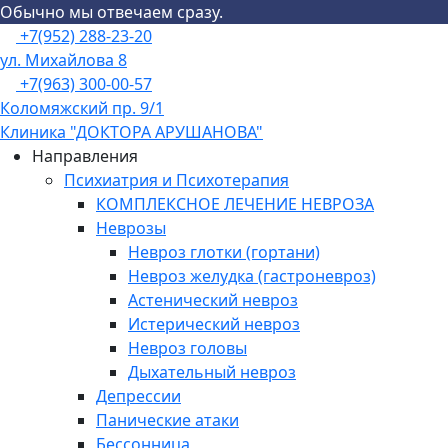
Обычно мы отвечаем сразу.
Skip
Menu
+7(952) 288-23-20
to
ул. Михайлова 8
content
+7(963) 300-00-57
Коломяжский пр. 9/1
Клиника "ДОКТОРА АРУШАНОВА"
Направления
Психиатрия и Психотерапия
КОМПЛЕКСНОЕ ЛЕЧЕНИЕ НЕВРОЗА
Неврозы
Невроз глотки (гортани)
Невроз желудка (гастроневроз)
Астенический невроз
Истерический невроз
Невроз головы
Дыхательный невроз
Депрессии
Панические атаки
Бессонница