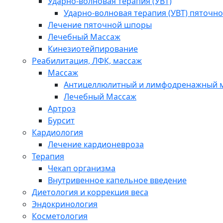
Ударно-волновая терапия (УВТ)
Ударно-волновая терапия (УВТ) пяточн
Лечение пяточной шпоры
Лечебный Массаж
Кинезиотейпирование
Реабилитация, ЛФК, массаж
Массаж
Антицеллюлитный и лимфодренажный 
Лечебный Массаж
Артроз
Бурсит
Кардиология
Лечение кардионевроза
Терапия
Чекап организма
Внутривенное капельное введение
Диетология и коррекция веса
Эндокринология
Косметология