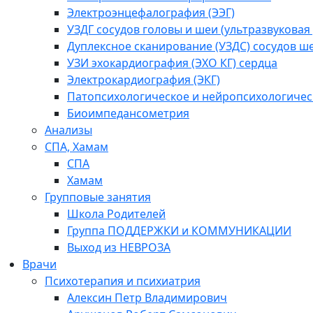
Электроэнцефалография (ЭЭГ)
УЗДГ сосудов головы и шеи (ультразвукова
Дуплексное сканирование (УЗДС) сосудов ш
УЗИ эхокардиография (ЭХО КГ) сердца
Электрокардиография (ЭКГ)
Патопсихологическое и нейропсихологичес
Биоимпедансометрия
Анализы
СПА, Хамам
СПА
Хамам
Групповые занятия
Школа Родителей
Группа ПОДДЕРЖКИ и КОММУНИКАЦИИ
Выход из НЕВРОЗА
Врачи
Психотерапия и психиатрия
Алексин Петр Владимирович