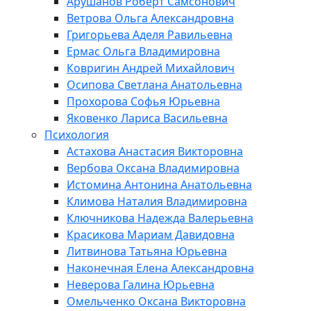
Арушанов Роберт Самсонович
Ветрова Ольга Александровна
Григорьева Аделя Равильевна
Ермас Ольга Владимировна
Ковригин Андрей Михайлович
Осипова Светлана Анатольевна
Прохорова Софья Юрьевна
Яковенко Лариса Васильевна
Психология
Астахова Анастасия Викторовна
Вербова Оксана Владимировна
Истомина Антонина Анатольевна
Климова Наталия Владимировна
Ключникова Надежда Валерьевна
Красикова Мариам Давидовна
Литвинова Татьяна Юрьевна
Наконечная Елена Александровна
Неверова Галина Юрьевна
Омельченко Оксана Викторовна