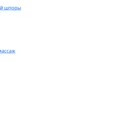
ой шпоры
массаж