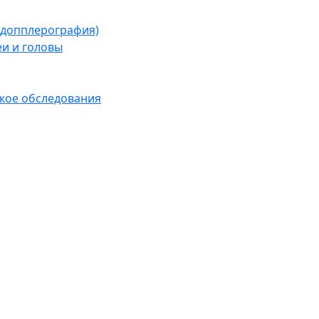
я допплерография)
еи и головы
кое обследования