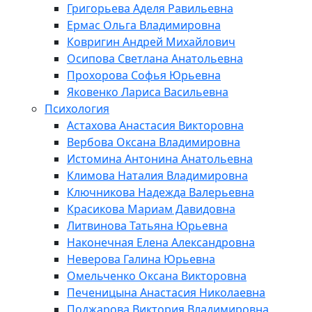
Григорьева Аделя Равильевна
Ермас Ольга Владимировна
Ковригин Андрей Михайлович
Осипова Светлана Анатольевна
Прохорова Софья Юрьевна
Яковенко Лариса Васильевна
Психология
Астахова Анастасия Викторовна
Вербова Оксана Владимировна
Истомина Антонина Анатольевна
Климова Наталия Владимировна
Ключникова Надежда Валерьевна
Красикова Мариам Давидовна
Литвинова Татьяна Юрьевна
Наконечная Елена Александровна
Неверова Галина Юрьевна
Омельченко Оксана Викторовна
Печеницына Анастасия Николаевна
Поджарова Виктория Владимировна