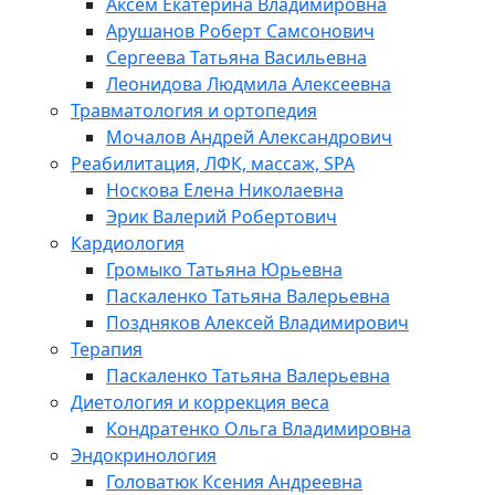
Аксём Екатерина Владимировна
Арушанов Роберт Самсонович
Сергеева Татьяна Васильевна
Леонидова Людмила Алексеевна
Травматология и ортопедия
Мочалов Андрей Александрович
Реабилитация, ЛФК, массаж, SPA
Носкова Елена Николаевна
Эрик Валерий Робертович
Кардиология
Громыко Татьяна Юрьевна
Паскаленко Татьяна Валерьевна
Поздняков Алексей Владимирович
Терапия
Паскаленко Татьяна Валерьевна
Диетология и коррекция веса
Кондратенко Ольга Владимировна
Эндокринология
Головатюк Ксения Андреевна