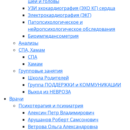
шеи и головы
УЗИ эхокардиография (ЭХО КГ) сердца
Электрокардиография (ЭКГ)
Патопсихологическое и
нейропсихологическое обследования
Биоимпедансометрия
Анализы
СПА, Хамам
СПА
Хамам
Групповые занятия
Школа Родителей
Группа ПОДДЕРЖКИ и КОММУНИКАЦИИ
Выход из НЕВРОЗА
Врачи
Психотерапия и психиатрия
Алексин Петр Владимирович
Арушанов Роберт Самсонович
Ветрова Ольга Александровна