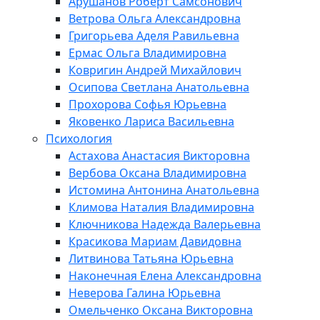
Арушанов Роберт Самсонович
Ветрова Ольга Александровна
Григорьева Аделя Равильевна
Ермас Ольга Владимировна
Ковригин Андрей Михайлович
Осипова Светлана Анатольевна
Прохорова Софья Юрьевна
Яковенко Лариса Васильевна
Психология
Астахова Анастасия Викторовна
Вербова Оксана Владимировна
Истомина Антонина Анатольевна
Климова Наталия Владимировна
Ключникова Надежда Валерьевна
Красикова Мариам Давидовна
Литвинова Татьяна Юрьевна
Наконечная Елена Александровна
Неверова Галина Юрьевна
Омельченко Оксана Викторовна