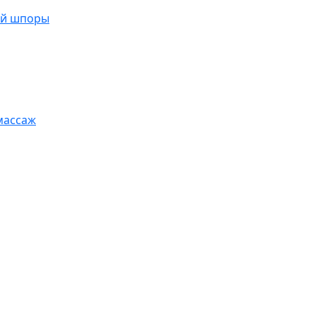
ой шпоры
массаж