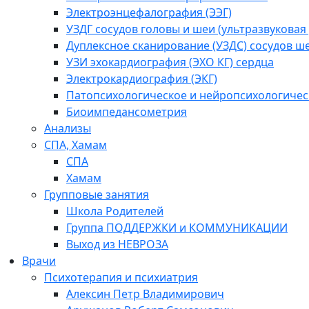
Электроэнцефалография (ЭЭГ)
УЗДГ сосудов головы и шеи (ультразвукова
Дуплексное сканирование (УЗДС) сосудов ш
УЗИ эхокардиография (ЭХО КГ) сердца
Электрокардиография (ЭКГ)
Патопсихологическое и нейропсихологичес
Биоимпедансометрия
Анализы
СПА, Хамам
СПА
Хамам
Групповые занятия
Школа Родителей
Группа ПОДДЕРЖКИ и КОММУНИКАЦИИ
Выход из НЕВРОЗА
Врачи
Психотерапия и психиатрия
Алексин Петр Владимирович