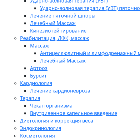
Ударно-волновая терапия (УВТ)
Ударно-волновая терапия (УВТ) пяточн
Лечение пяточной шпоры
Лечебный Массаж
Кинезиотейпирование
Реабилитация, ЛФК, массаж
Массаж
Антицеллюлитный и лимфодренажный 
Лечебный Массаж
Артроз
Бурсит
Кардиология
Лечение кардионевроза
Терапия
Чекап организма
Внутривенное капельное введение
Диетология и коррекция веса
Эндокринология
Косметология