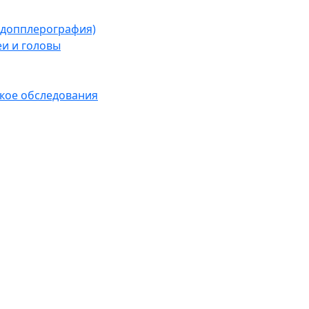
я допплерография)
еи и головы
кое обследования