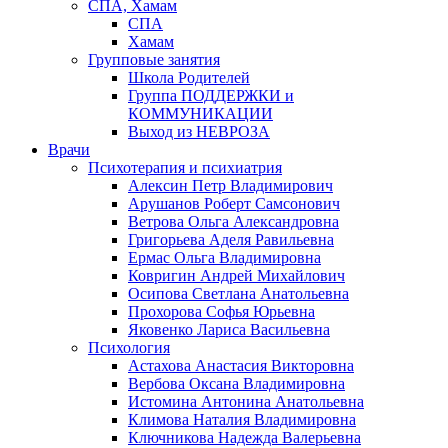
СПА, Хамам
СПА
Хамам
Групповые занятия
Школа Родителей
Группа ПОДДЕРЖКИ и
КОММУНИКАЦИИ
Выход из НЕВРОЗА
Врачи
Психотерапия и психиатрия
Алексин Петр Владимирович
Арушанов Роберт Самсонович
Ветрова Ольга Александровна
Григорьева Аделя Равильевна
Ермас Ольга Владимировна
Ковригин Андрей Михайлович
Осипова Светлана Анатольевна
Прохорова Софья Юрьевна
Яковенко Лариса Васильевна
Психология
Астахова Анастасия Викторовна
Вербова Оксана Владимировна
Истомина Антонина Анатольевна
Климова Наталия Владимировна
Ключникова Надежда Валерьевна