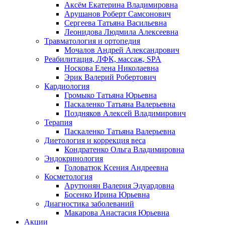
Аксём Екатерина Владимировна
Арушанов Роберт Самсонович
Сергеева Татьяна Васильевна
Леонидова Людмила Алексеевна
Травматология и ортопедия
Мочалов Андрей Александрович
Реабилитация, ЛФК, массаж, SPA
Носкова Елена Николаевна
Эрик Валерий Робертович
Кардиология
Громыко Татьяна Юрьевна
Паскаленко Татьяна Валерьевна
Поздняков Алексей Владимирович
Терапия
Паскаленко Татьяна Валерьевна
Диетология и коррекция веса
Кондратенко Ольга Владимировна
Эндокринология
Головатюк Ксения Андреевна
Косметология
Арутюнян Валерия Эдуардовна
Босенко Ирина Юрьевна
Диагностика заболеваний
Макарова Анастасия Юрьевна
Акции