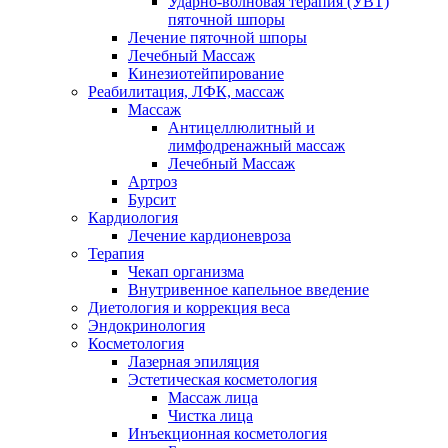
Ударно-волновая терапия (УВТ)
пяточной шпоры
Лечение пяточной шпоры
Лечебный Массаж
Кинезиотейпирование
Реабилитация, ЛФК, массаж
Массаж
Антицеллюлитный и
лимфодренажный массаж
Лечебный Массаж
Артроз
Бурсит
Кардиология
Лечение кардионевроза
Терапия
Чекап организма
Внутривенное капельное введение
Диетология и коррекция веса
Эндокринология
Косметология
Лазерная эпиляция
Эстетическая косметология
Массаж лица
Чистка лица
Инъекционная косметология