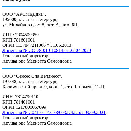
Наши Адреса
ООО "АРСМЕДика",
195009, г. Санкт-Петербург,
ул. Михайлова дом 8, лит. А, пом. 6Н,
ИНН: 7804509859
КПП 781601001
ОГРН 1137847211006 * 31.05.2013
Лицензия № ЛО-78-01-010813 от 22.04.2020
Генеральный директор:
Арушанова Мариэтта Самсоновна
ООО "Сенсес Спа Веллнесс",
197348, г. Санкт-Петербург,
Коломяжский пр., д. 9, корп. 1, стр. 1, помещ. 11-Н,
ИНН: 7814790110
КПП 781401001
ОГРН 1217800067099
Лицензия № Л041-01148-78/00327322 от 09.09.2021
Генеральный директор:
Арушанова Мариэтта Самсоновна