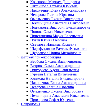
Красикова Мариам Давидовна
Литвинова Татьяна Юрьевна
Наконечная Елена Александровна
Неверова Галина Юрьевна
Омельченко Оксана Викторовна
Печеницына Анастасия Николаевна
Поджарова Виктория Владимировна
Попова Ольга Николаевна
Приставкина Мария Евгеньевна
Пугач Юлия Олеговна
Светлова Надежда Юрьевна
Шарафутдинов Рамиль Фатыхович
Щербакова Ирина Михайловна
Детская психокоррекция
Вербова Оксана Владимировна
Ветрова Ольга Александровна
Григорьева Аделя Равильевна
Гуреева Наталья Витальевна
Климова Наталия Владимировна
Наконечная Елена Александровна
Неверова Галина Юрьевна
Омельченко Оксана Викторовна
Печеницына Анастасия Николаевна
Прохорова Софья Юрьевна
Неврология