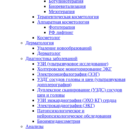
Ботулинотерапия
Биоревитализация
Мезотерапия
Терапевтическая косметология
Аппаратная косметология
Фототерапия
РФ лифтинг
Косметолог
Дерматология
Удаление новообразований
Дерматолог
Диагностика заболеваний
УЗИ (ультразвуковое исследование)
Холтеровское мониторирование ЭКГ
Электроэнцефалография (ЭЭГ)
УЗДГ сосудов головы и шеи (ультразвуковая
допплерография)
Дуплексное сканирование (УЗДС) сосудов
шеи и головы
УЗИ эхокардиография (ЭХО КГ) сердца
Электрокардиография (ЭКГ)
Патопсихологическое и
нейропсихологическое обследования
Биоимпедансометрия
Анализы