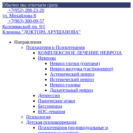
Обычно мы отвечаем сразу.
Skip
Menu
+7(952) 288-23-20
to
ул. Михайлова 8
content
+7(963) 300-00-57
Коломяжский пр. 9/1
Клиника "ДОКТОРА АРУШАНОВА"
Направления
Психиатрия и Психотерапия
КОМПЛЕКСНОЕ ЛЕЧЕНИЕ НЕВРОЗА
Неврозы
Невроз глотки (гортани)
Невроз желудка (гастроневроз)
Астенический невроз
Истерический невроз
Невроз головы
Дыхательный невроз
Депрессии
Панические атаки
Бессонница
БОС-терапия
Психология
Детская психокоррекция
Психотерапия (индивидуальные и
групповые занятия)