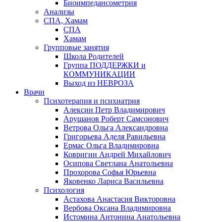
Биоимпедансометрия
Анализы
СПА, Хамам
СПА
Хамам
Групповые занятия
Школа Родителей
Группа ПОДДЕРЖКИ и
КОММУНИКАЦИИ
Выход из НЕВРОЗА
Врачи
Психотерапия и психиатрия
Алексин Петр Владимирович
Арушанов Роберт Самсонович
Ветрова Ольга Александровна
Григорьева Аделя Равильевна
Ермас Ольга Владимировна
Ковригин Андрей Михайлович
Осипова Светлана Анатольевна
Прохорова Софья Юрьевна
Яковенко Лариса Васильевна
Психология
Астахова Анастасия Викторовна
Вербова Оксана Владимировна
Истомина Антонина Анатольевна