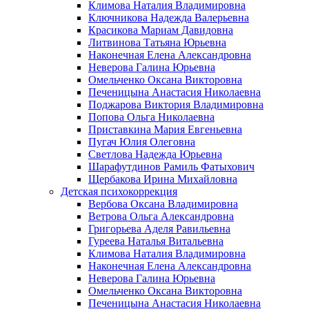
Климова Наталия Владимировна
Ключникова Надежда Валерьевна
Красикова Мариам Давидовна
Литвинова Татьяна Юрьевна
Наконечная Елена Александровна
Неверова Галина Юрьевна
Омельченко Оксана Викторовна
Печеницына Анастасия Николаевна
Поджарова Виктория Владимировна
Попова Ольга Николаевна
Приставкина Мария Евгеньевна
Пугач Юлия Олеговна
Светлова Надежда Юрьевна
Шарафутдинов Рамиль Фатыхович
Щербакова Ирина Михайловна
Детская психокоррекция
Вербова Оксана Владимировна
Ветрова Ольга Александровна
Григорьева Аделя Равильевна
Гуреева Наталья Витальевна
Климова Наталия Владимировна
Наконечная Елена Александровна
Неверова Галина Юрьевна
Омельченко Оксана Викторовна
Печеницына Анастасия Николаевна