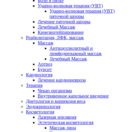
Боли в пятке
Ударно-волновая терапия (УВТ)
Ударно-волновая терапия (УВТ)
пяточной шпоры
Лечение пяточной шпоры
Лечебный Массаж
Кинезиотейпирование
Реабилитация, ЛФК, массаж
Массаж
Антицеллюлитный и
лимфодренажный массаж
Лечебный Массаж
Артроз
Бурсит
Кардиология
Лечение кардионевроза
Терапия
Чекап организма
Внутривенное капельное введение
Диетология и коррекция веса
Эндокринология
Косметология
Лазерная эпиляция
Эстетическая косметология
Массаж лица