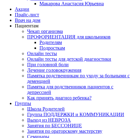
Макарова Анастасия Юрьевна
Акции
Прайс-лист
Врач на дом
Пациентам
Чекап организма
ПРОФОРИЕНТАЦИЯ для школьников
Родителям
Подросткам
Онлайн тесты
Онлайн тесты для детской диагностики
При головной боли
Лечение головокружения
Памятка родственникам по уходу за больными с
деменцией
Памятка для родственников пациентов с
депрессией
Как принять диагноз ребенка?
Группы
Школа Родителей
Группа ПОДДЕРЖКИ и КОММУНИКАЦИИ
Выход из НЕВРОЗА
Занятия по БЕССОНИЦЕ
Занятия по ораторскому мастерству
Семинары