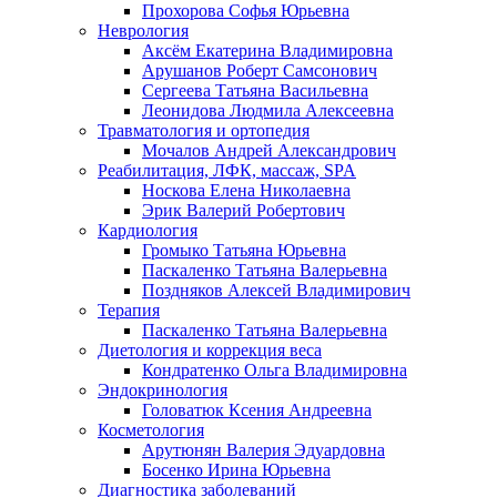
Прохорова Софья Юрьевна
Неврология
Аксём Екатерина Владимировна
Арушанов Роберт Самсонович
Сергеева Татьяна Васильевна
Леонидова Людмила Алексеевна
Травматология и ортопедия
Мочалов Андрей Александрович
Реабилитация, ЛФК, массаж, SPA
Носкова Елена Николаевна
Эрик Валерий Робертович
Кардиология
Громыко Татьяна Юрьевна
Паскаленко Татьяна Валерьевна
Поздняков Алексей Владимирович
Терапия
Паскаленко Татьяна Валерьевна
Диетология и коррекция веса
Кондратенко Ольга Владимировна
Эндокринология
Головатюк Ксения Андреевна
Косметология
Арутюнян Валерия Эдуардовна
Босенко Ирина Юрьевна
Диагностика заболеваний