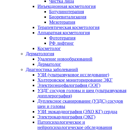
Чистка лица
Инъекционная косметология
Ботулинотерапия
Биоревитализация
Мезотерапия
Терапевтическая косметология
Аппаратная косметология
Фототерапия
РФ лифтинг
Косметолог
Дерматология
Удаление новообразований
Дерматолог
Диагностика заболеваний
УЗИ (ультразвуковое исследование)
Холтеровское мониторирование ЭКГ
Электроэнцефалография (ЭЭГ)
УЗДГ сосудов головы и шеи (ультразвуковая
допплерография)
Дуплексное сканирование (УЗДС) сосудов
шеи и головы
УЗИ эхокардиография (ЭХО КГ) сердца
Электрокардиография (ЭКГ)
Патопсихологическое и
нейропсихологическое обследования