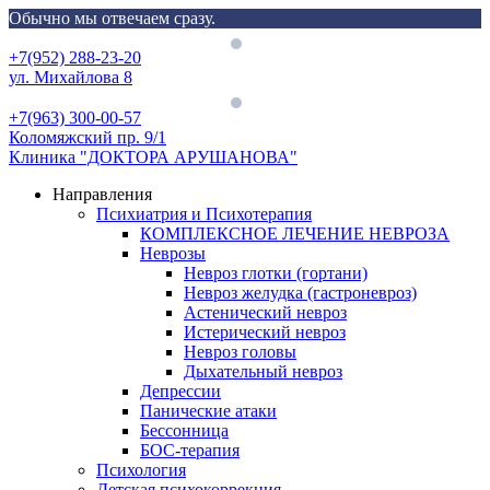
Обычно мы отвечаем сразу.
Skip
Menu
to
+7(952) 288-23-20
content
ул. Михайлова 8
+7(963) 300-00-57
Коломяжский пр. 9/1
Клиника "ДОКТОРА АРУШАНОВА"
Направления
Психиатрия и Психотерапия
КОМПЛЕКСНОЕ ЛЕЧЕНИЕ НЕВРОЗА
Неврозы
Невроз глотки (гортани)
Невроз желудка (гастроневроз)
Астенический невроз
Истерический невроз
Невроз головы
Дыхательный невроз
Депрессии
Панические атаки
Бессонница
БОС-терапия
Психология
Детская психокоррекция