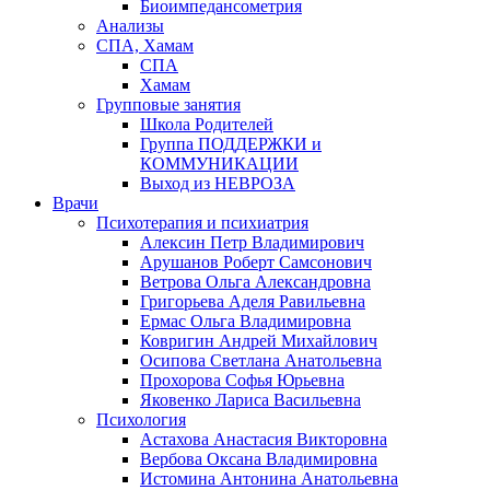
Биоимпедансометрия
Анализы
СПА, Хамам
СПА
Хамам
Групповые занятия
Школа Родителей
Группа ПОДДЕРЖКИ и
КОММУНИКАЦИИ
Выход из НЕВРОЗА
Врачи
Психотерапия и психиатрия
Алексин Петр Владимирович
Арушанов Роберт Самсонович
Ветрова Ольга Александровна
Григорьева Аделя Равильевна
Ермас Ольга Владимировна
Ковригин Андрей Михайлович
Осипова Светлана Анатольевна
Прохорова Софья Юрьевна
Яковенко Лариса Васильевна
Психология
Астахова Анастасия Викторовна
Вербова Оксана Владимировна
Истомина Антонина Анатольевна