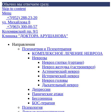
Обычно мы отвечаем сразу.
Skip to content
Menu
+7(952) 288-23-20
ул. Михайлова 8
+7(963) 300-00-57
Коломяжский пр. 9/1
Клиника "ДОКТОРА АРУШАНОВА"
Направления
Психиатрия и Психотерапия
КОМПЛЕКСНОЕ ЛЕЧЕНИЕ НЕВРОЗА
Неврозы
Невроз глотки (гортани)
Невроз желудка (гастроневроз)
Астенический невроз
Истерический невроз
Невроз головы
Дыхательный невроз
Депрессии
Панические атаки
Бессонница
БОС-терапия
Психология
Детская психокоррекция