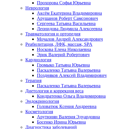
Прохорова Софья Юрьевна
Неврология
Аксём Екатерина Владимировна
Арушанов Роберт Самсонович
Сергеева Татьяна Васильевна
Леонидова Людмила Алексеевна
Травматология и ортопедия
Мочалов Андрей Александрович
Реабилитация, ЛФК, массаж, SPA
Носкова Елена Николаевна
Эрик Валерий Робертович
Кардиология
Громыко Татьяна Юрьевна
Паскаленко Татьяна Валерьевна
Поздняков Алексей Владимирович
Терапия
Паскаленко Татьяна Валерьевна
Диетология и коррекция веса
Кондратенко Ольга Владимировна
Эндокринология
Головатюк Ксения Андреевна
Косметология
Арутюнян Валерия Эдуардовна
Босенко Ирина Юрьевна
Диагностика заболеваний