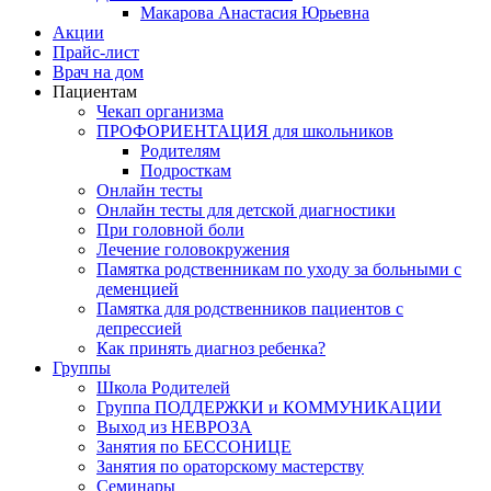
Макарова Анастасия Юрьевна
Акции
Прайс-лист
Врач на дом
Пациентам
Чекап организма
ПРОФОРИЕНТАЦИЯ для школьников
Родителям
Подросткам
Онлайн тесты
Онлайн тесты для детской диагностики
При головной боли
Лечение головокружения
Памятка родственникам по уходу за больными с
деменцией
Памятка для родственников пациентов с
депрессией
Как принять диагноз ребенка?
Группы
Школа Родителей
Группа ПОДДЕРЖКИ и КОММУНИКАЦИИ
Выход из НЕВРОЗА
Занятия по БЕССОНИЦЕ
Занятия по ораторскому мастерству
Семинары