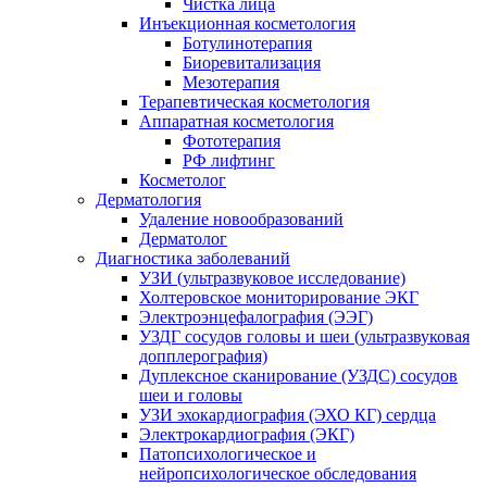
Чистка лица
Инъекционная косметология
Ботулинотерапия
Биоревитализация
Мезотерапия
Терапевтическая косметология
Аппаратная косметология
Фототерапия
РФ лифтинг
Косметолог
Дерматология
Удаление новообразований
Дерматолог
Диагностика заболеваний
УЗИ (ультразвуковое исследование)
Холтеровское мониторирование ЭКГ
Электроэнцефалография (ЭЭГ)
УЗДГ сосудов головы и шеи (ультразвуковая
допплерография)
Дуплексное сканирование (УЗДС) сосудов
шеи и головы
УЗИ эхокардиография (ЭХО КГ) сердца
Электрокардиография (ЭКГ)
Патопсихологическое и
нейропсихологическое обследования