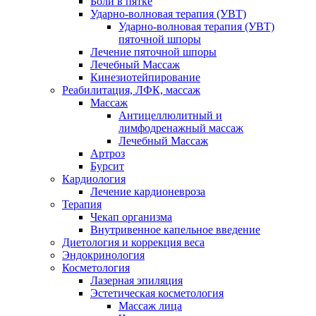
Боли в пятке
Ударно-волновая терапия (УВТ)
Ударно-волновая терапия (УВТ)
пяточной шпоры
Лечение пяточной шпоры
Лечебный Массаж
Кинезиотейпирование
Реабилитация, ЛФК, массаж
Массаж
Антицеллюлитный и
лимфодренажный массаж
Лечебный Массаж
Артроз
Бурсит
Кардиология
Лечение кардионевроза
Терапия
Чекап организма
Внутривенное капельное введение
Диетология и коррекция веса
Эндокринология
Косметология
Лазерная эпиляция
Эстетическая косметология
Массаж лица