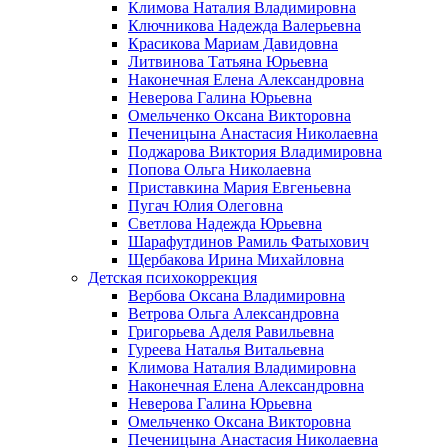
Климова Наталия Владимировна
Ключникова Надежда Валерьевна
Красикова Мариам Давидовна
Литвинова Татьяна Юрьевна
Наконечная Елена Александровна
Неверова Галина Юрьевна
Омельченко Оксана Викторовна
Печеницына Анастасия Николаевна
Поджарова Виктория Владимировна
Попова Ольга Николаевна
Приставкина Мария Евгеньевна
Пугач Юлия Олеговна
Светлова Надежда Юрьевна
Шарафутдинов Рамиль Фатыхович
Щербакова Ирина Михайловна
Детская психокоррекция
Вербова Оксана Владимировна
Ветрова Ольга Александровна
Григорьева Аделя Равильевна
Гуреева Наталья Витальевна
Климова Наталия Владимировна
Наконечная Елена Александровна
Неверова Галина Юрьевна
Омельченко Оксана Викторовна
Печеницына Анастасия Николаевна