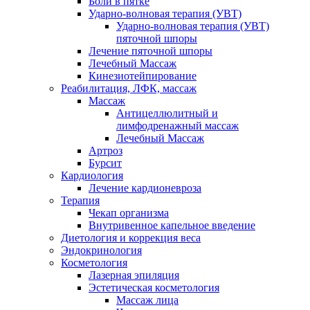
Боли в пятке
Ударно-волновая терапия (УВТ)
Ударно-волновая терапия (УВТ)
пяточной шпоры
Лечение пяточной шпоры
Лечебный Массаж
Кинезиотейпирование
Реабилитация, ЛФК, массаж
Массаж
Антицеллюлитный и
лимфодренажный массаж
Лечебный Массаж
Артроз
Бурсит
Кардиология
Лечение кардионевроза
Терапия
Чекап организма
Внутривенное капельное введение
Диетология и коррекция веса
Эндокринология
Косметология
Лазерная эпиляция
Эстетическая косметология
Массаж лица