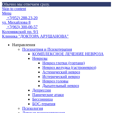
Обычно мы отвечаем сразу.
Skip to content
Menu
+7(952) 288-23-20
ул. Михайлова 8
+7(963) 300-00-57
Коломяжский пр. 9/1
Клиника "ДОКТОРА АРУШАНОВА"
Направления
Психиатрия и Психотерапия
КОМПЛЕКСНОЕ ЛЕЧЕНИЕ НЕВРОЗА
Неврозы
Невроз глотки (гортани)
Невроз желудка (гастроневроз)
Астенический невроз
Истерический невроз
Невроз головы
Дыхательный невроз
Депрессии
Панические атаки
Бессонница
БОС-терапия
Психология
Детская психокоррекция