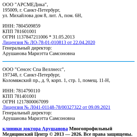
ООО "АРСМЕДика",
195009, г. Санкт-Петербург,
ул. Михайлова дом 8, лит. А, пом. 6Н,
ИНН: 7804509859
КПП 781601001
ОГРН 1137847211006 * 31.05.2013
Лицензия № ЛО-78-01-010813 от 22.04.2020
Генеральный директор:
Арушанова Мариэтта Самсоновна
ООО "Сенсес Спа Веллнесс",
197348, г. Санкт-Петербург,
Коломяжский пр., д. 9, корп. 1, стр. 1, помещ. 11-Н,
ИНН: 7814790110
КПП 781401001
ОГРН 1217800067099
Лицензия № Л041-01148-78/00327322 от 09.09.2021
Генеральный директор:
Арушанова Мариэтта Самсоновна
клиники доктора Арушанова
Многопрофильный
Медицинский Центр © 2013 —
2026. Все права защищены.