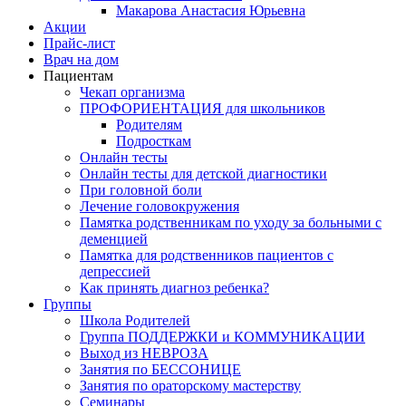
Макарова Анастасия Юрьевна
Акции
Прайс-лист
Врач на дом
Пациентам
Чекап организма
ПРОФОРИЕНТАЦИЯ для школьников
Родителям
Подросткам
Онлайн тесты
Онлайн тесты для детской диагностики
При головной боли
Лечение головокружения
Памятка родственникам по уходу за больными с
деменцией
Памятка для родственников пациентов с
депрессией
Как принять диагноз ребенка?
Группы
Школа Родителей
Группа ПОДДЕРЖКИ и КОММУНИКАЦИИ
Выход из НЕВРОЗА
Занятия по БЕССОНИЦЕ
Занятия по ораторскому мастерству
Семинары