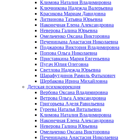
Климова Наталия Владимировна
Ключникова Надежда Валерьевна
Красикова Мариам Давидовна
Литвинова Татьяна Юрьевна
Наконечная Елена Александровна
Неверова Галина Юрьевна
Омельченко Оксана Викторовна
Печеницына Анастасия Николаевна
Поджарова Виктория Владимировна
Попова Ольга Николаевна
Приставкина Мария Евгеньевна
Пугач Юлия Олеговна
Светлова Надежда Юрьевна
Шарафутдинов Рамиль Фатыхович
Щербакова Ирина Михайловна
Детская психокоррекция
Вербова Оксана Владимировна
Ветрова Ольга Александровна
Григорьева Аделя Равильевна
Гуреева Наталья Витальевна
Климова Наталия Владимировна
Наконечная Елена Александровна
Неверова Галина Юрьевна
Омельченко Оксана Викторовна
Печеницына Анастасия Николаевна