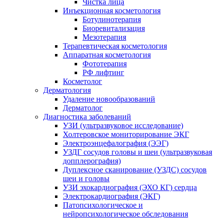
Чистка лица
Инъекционная косметология
Ботулинотерапия
Биоревитализация
Мезотерапия
Терапевтическая косметология
Аппаратная косметология
Фототерапия
РФ лифтинг
Косметолог
Дерматология
Удаление новообразований
Дерматолог
Диагностика заболеваний
УЗИ (ультразвуковое исследование)
Холтеровское мониторирование ЭКГ
Электроэнцефалография (ЭЭГ)
УЗДГ сосудов головы и шеи (ультразвуковая
допплерография)
Дуплексное сканирование (УЗДС) сосудов
шеи и головы
УЗИ эхокардиография (ЭХО КГ) сердца
Электрокардиография (ЭКГ)
Патопсихологическое и
нейропсихологическое обследования