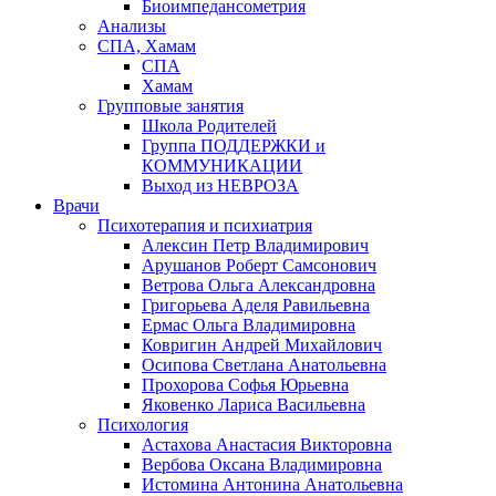
Биоимпедансометрия
Анализы
СПА, Хамам
СПА
Хамам
Групповые занятия
Школа Родителей
Группа ПОДДЕРЖКИ и
КОММУНИКАЦИИ
Выход из НЕВРОЗА
Врачи
Психотерапия и психиатрия
Алексин Петр Владимирович
Арушанов Роберт Самсонович
Ветрова Ольга Александровна
Григорьева Аделя Равильевна
Ермас Ольга Владимировна
Ковригин Андрей Михайлович
Осипова Светлана Анатольевна
Прохорова Софья Юрьевна
Яковенко Лариса Васильевна
Психология
Астахова Анастасия Викторовна
Вербова Оксана Владимировна
Истомина Антонина Анатольевна