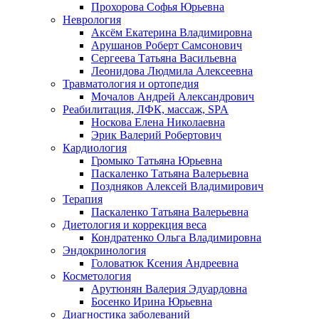
Прохорова Софья Юрьевна
Неврология
Аксём Екатерина Владимировна
Арушанов Роберт Самсонович
Сергеева Татьяна Васильевна
Леонидова Людмила Алексеевна
Травматология и ортопедия
Мочалов Андрей Александрович
Реабилитация, ЛФК, массаж, SPA
Носкова Елена Николаевна
Эрик Валерий Робертович
Кардиология
Громыко Татьяна Юрьевна
Паскаленко Татьяна Валерьевна
Поздняков Алексей Владимирович
Терапия
Паскаленко Татьяна Валерьевна
Диетология и коррекция веса
Кондратенко Ольга Владимировна
Эндокринология
Головатюк Ксения Андреевна
Косметология
Арутюнян Валерия Эдуардовна
Босенко Ирина Юрьевна
Диагностика заболеваний