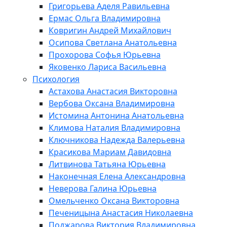
Григорьева Аделя Равильевна
Ермас Ольга Владимировна
Ковригин Андрей Михайлович
Осипова Светлана Анатольевна
Прохорова Софья Юрьевна
Яковенко Лариса Васильевна
Психология
Астахова Анастасия Викторовна
Вербова Оксана Владимировна
Истомина Антонина Анатольевна
Климова Наталия Владимировна
Ключникова Надежда Валерьевна
Красикова Мариам Давидовна
Литвинова Татьяна Юрьевна
Наконечная Елена Александровна
Неверова Галина Юрьевна
Омельченко Оксана Викторовна
Печеницына Анастасия Николаевна
Поджарова Виктория Владимировна