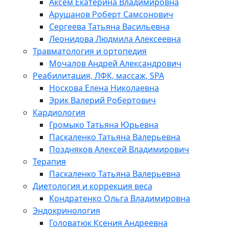
Аксём Екатерина Владимировна
Арушанов Роберт Самсонович
Сергеева Татьяна Васильевна
Леонидова Людмила Алексеевна
Травматология и ортопедия
Мочалов Андрей Александрович
Реабилитация, ЛФК, массаж, SPA
Носкова Елена Николаевна
Эрик Валерий Робертович
Кардиология
Громыко Татьяна Юрьевна
Паскаленко Татьяна Валерьевна
Поздняков Алексей Владимирович
Терапия
Паскаленко Татьяна Валерьевна
Диетология и коррекция веса
Кондратенко Ольга Владимировна
Эндокринология
Головатюк Ксения Андреевна