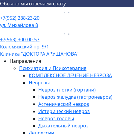
Обычно мы отвечаем сразу.
Skip
Menu
to
+7(952) 288-23-20
content
ул. Михайлова 8
+7(963) 300-00-57
Коломяжский пр. 9/1
Клиника "ДОКТОРА АРУШАНОВА"
Направления
Психиатрия и Психотерапия
КОМПЛЕКСНОЕ ЛЕЧЕНИЕ НЕВРОЗА
Неврозы
Невроз глотки (гортани)
Невроз желудка (гастроневроз)
Астенический невроз
Истерический невроз
Невроз головы
Дыхательный невроз
Депрессии