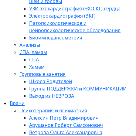
шеи и головы
УЗИ эхокардиография (ЭХО КГ) сердца
Электрокардиография (ЭКГ)
Патопсихологическое и
нейропсихологическое обследования
Биоимпедансометрия
Анализы
СПА, Хамам
СПА
Хамам
Групповые занятия
Школа Родителей
Группа ПОДДЕРЖКИ и КОММУНИКАЦИИ
Выход из НЕВРОЗА
Врачи
Психотерапия и психиатрия
Алексин Петр Владимирович
Арушанов Роберт Самсонович
Ветрова Ольга Александровна