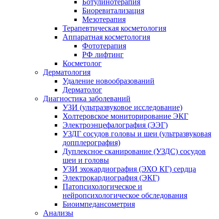
Ботулинотерапия
Биоревитализация
Мезотерапия
Терапевтическая косметология
Аппаратная косметология
Фототерапия
РФ лифтинг
Косметолог
Дерматология
Удаление новообразований
Дерматолог
Диагностика заболеваний
УЗИ (ультразвуковое исследование)
Холтеровское мониторирование ЭКГ
Электроэнцефалография (ЭЭГ)
УЗДГ сосудов головы и шеи (ультразвуковая
допплерография)
Дуплексное сканирование (УЗДС) сосудов
шеи и головы
УЗИ эхокардиография (ЭХО КГ) сердца
Электрокардиография (ЭКГ)
Патопсихологическое и
нейропсихологическое обследования
Биоимпедансометрия
Анализы