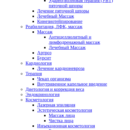
Ударно-волновая терапия (УВТ)
пяточной шпоры
Лечение пяточной шпоры
Лечебный Массаж
Кинезиотейпирование
Реабилитация, ЛФК, массаж
Массаж
Антицеллюлитный и
лимфодренажный массаж
Лечебный Массаж
Артроз
Бурсит
Кардиология
Лечение кардионевроза
Терапия
Чекап организма
Внутривенное капельное введение
Диетология и коррекция веса
Эндокринология
Косметология
Лазерная эпиляция
Эстетическая косметология
Массаж лица
Чистка лица
Инъекционная косметология