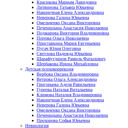
Красикова Мариам Давидовна
Литвинова Татьяна Юрьевна
Наконечная Елена Александровна
Неверова Галина Юрьевна
Омельченко Оксана Викторовна
Печеницына Анастасия Николаевна
Поджарова Виктория Владимировна
Попова Ольга Николаевна
Приставкина Мария Евгеньевна
Пугач Юлия Олеговна
Светлова Надежда Юрьевна
Шарафутдинов Рамиль Фатыхович
Щербакова Ирина Михайловна
Детская психокоррекция
Вербова Оксана Владимировна
Ветрова Ольга Александровна
Григорьева Аделя Равильевна
Гуреева Наталья Витальевна
Климова Наталия Владимировна
Наконечная Елена Александровна
Неверова Галина Юрьевна
Омельченко Оксана Викторовна
Печеницына Анастасия Николаевна
Прохорова Софья Юрьевна
Неврология