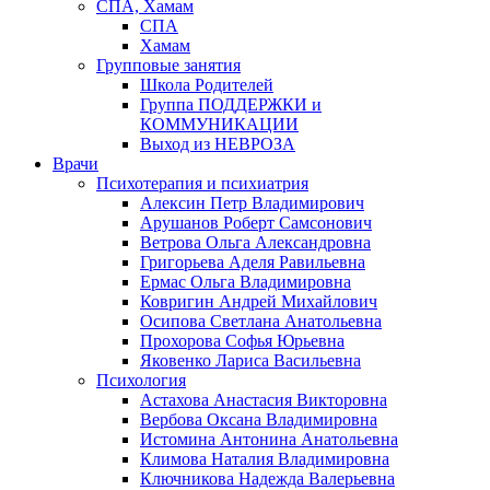
СПА, Хамам
СПА
Хамам
Групповые занятия
Школа Родителей
Группа ПОДДЕРЖКИ и
КОММУНИКАЦИИ
Выход из НЕВРОЗА
Врачи
Психотерапия и психиатрия
Алексин Петр Владимирович
Арушанов Роберт Самсонович
Ветрова Ольга Александровна
Григорьева Аделя Равильевна
Ермас Ольга Владимировна
Ковригин Андрей Михайлович
Осипова Светлана Анатольевна
Прохорова Софья Юрьевна
Яковенко Лариса Васильевна
Психология
Астахова Анастасия Викторовна
Вербова Оксана Владимировна
Истомина Антонина Анатольевна
Климова Наталия Владимировна
Ключникова Надежда Валерьевна