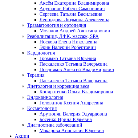
Аксём Екатерина Владимировна
Арушанов Роберт Самсонович
Сергеева Татьяна Васильевна
Леонидова Людмила Алексеевна
Травматология и ортопедия
Мочалов Андрей Александрович
Реабилитация, ЛФК, массаж, SPA
Носкова Елена Николаевна
Эрик Валерий Робертович
Кардиология
Громыко Татьяна Юрьевна
Паскаленко Татьяна Валерьевна
Поздняков Алексей Владимирович
Терапия
Паскаленко Татьяна Валерьевна
Диетология и коррекция веса
Кондратенко Ольга Владимировна
Эндокринология
Головатюк Ксения Андреевна
Косметология
Арутюнян Валерия Эдуардовна
Босенко Ирина Юрьевна
Диагностика заболеваний
Макарова Анастасия Юрьевна
Акции