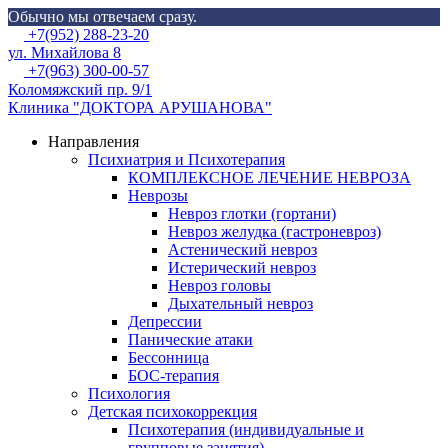
Обычно мы отвечаем сразу.
Skip
Menu
+7(952) 288-23-20
to
ул. Михайлова 8
content
+7(963) 300-00-57
Коломяжский пр. 9/1
Клиника "ДОКТОРА АРУШАНОВА"
Направления
Психиатрия и Психотерапия
КОМПЛЕКСНОЕ ЛЕЧЕНИЕ НЕВРОЗА
Неврозы
Невроз глотки (гортани)
Невроз желудка (гастроневроз)
Астенический невроз
Истерический невроз
Невроз головы
Дыхательный невроз
Депрессии
Панические атаки
Бессонница
БОС-терапия
Психология
Детская психокоррекция
Психотерапия (индивидуальные и
групповые занятия)