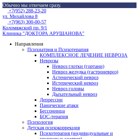
Обычно мы отвечаем сразу.
Skip
Menu
+7(952) 288-23-20
to
ул. Михайлова 8
content
+7(963) 300-00-57
Коломяжский пр. 9/1
Клиника "ДОКТОРА АРУШАНОВА"
Направления
Психиатрия и Психотерапия
КОМПЛЕКСНОЕ ЛЕЧЕНИЕ НЕВРОЗА
Неврозы
Невроз глотки (гортани)
Невроз желудка (гастроневроз)
Астенический невроз
Истерический невроз
Невроз головы
Дыхательный невроз
Депрессии
Панические атаки
Бессонница
БОС-терапия
Психология
Детская психокоррекция
Психотерапия (индивидуальные и
групповые занятия)