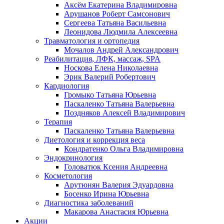
Аксём Екатерина Владимировна
Арушанов Роберт Самсонович
Сергеева Татьяна Васильевна
Леонидова Людмила Алексеевна
Травматология и ортопедия
Мочалов Андрей Александрович
Реабилитация, ЛФК, массаж, SPA
Носкова Елена Николаевна
Эрик Валерий Робертович
Кардиология
Громыко Татьяна Юрьевна
Паскаленко Татьяна Валерьевна
Поздняков Алексей Владимирович
Терапия
Паскаленко Татьяна Валерьевна
Диетология и коррекция веса
Кондратенко Ольга Владимировна
Эндокринология
Головатюк Ксения Андреевна
Косметология
Арутюнян Валерия Эдуардовна
Босенко Ирина Юрьевна
Диагностика заболеваний
Макарова Анастасия Юрьевна
Акции