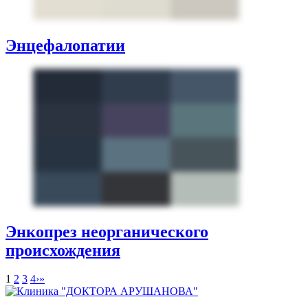
Энцефалопатии
Энкопрез неорганического
происхождения
1
2
3
4
›
»