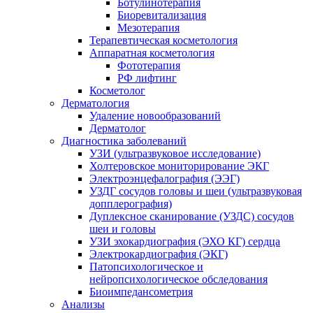
Ботулинотерапия
Биоревитализация
Мезотерапия
Терапевтическая косметология
Аппаратная косметология
Фототерапия
РФ лифтинг
Косметолог
Дерматология
Удаление новообразований
Дерматолог
Диагностика заболеваний
УЗИ (ультразвуковое исследование)
Холтеровское мониторирование ЭКГ
Электроэнцефалография (ЭЭГ)
УЗДГ сосудов головы и шеи (ультразвуковая
допплерография)
Дуплексное сканирование (УЗДС) сосудов
шеи и головы
УЗИ эхокардиография (ЭХО КГ) сердца
Электрокардиография (ЭКГ)
Патопсихологическое и
нейропсихологическое обследования
Биоимпедансометрия
Анализы