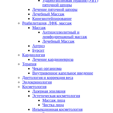
Ударно-волновая терапия (УВТ)
пяточной шпоры
Лечение пяточной шпоры
Лечебный Массаж
Кинезиотейпирование
Реабилитация, ЛФК, массаж
Массаж
Антицеллюлитный и
лимфодренажный массаж
Лечебный Массаж
Артроз
Бурсит
Кардиология
Лечение кардионевроза
Терапия
Чекап организма
Внутривенное капельное введение
Диетология и коррекция веса
Эндокринология
Косметология
Лазерная эпиляция
Эстетическая косметология
Массаж лица
Чистка лица
Инъекционная косметология