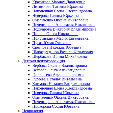
Красикова Мариам Давидовна
Литвинова Татьяна Юрьевна
Наконечная Елена Александровна
Неверова Галина Юрьевна
Омельченко Оксана Викторовна
Печеницына Анастасия Николаевна
Поджарова Виктория Владимировна
Попова Ольга Николаевна
Приставкина Мария Евгеньевна
Пугач Юлия Олеговна
Светлова Надежда Юрьевна
Шарафутдинов Рамиль Фатыхович
Щербакова Ирина Михайловна
Детская психокоррекция
Вербова Оксана Владимировна
Ветрова Ольга Александровна
Григорьева Аделя Равильевна
Гуреева Наталья Витальевна
Климова Наталия Владимировна
Наконечная Елена Александровна
Неверова Галина Юрьевна
Омельченко Оксана Викторовна
Печеницына Анастасия Николаевна
Прохорова Софья Юрьевна
Неврология