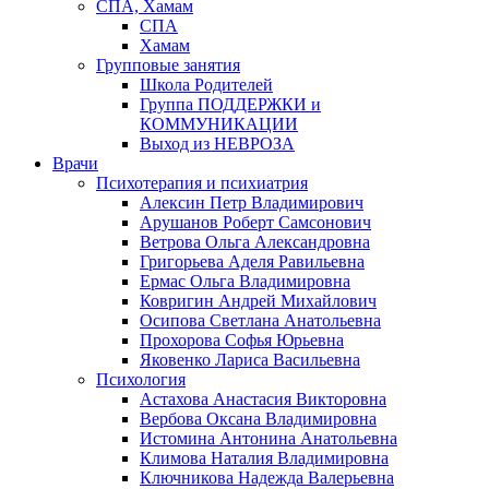
СПА, Хамам
СПА
Хамам
Групповые занятия
Школа Родителей
Группа ПОДДЕРЖКИ и
КОММУНИКАЦИИ
Выход из НЕВРОЗА
Врачи
Психотерапия и психиатрия
Алексин Петр Владимирович
Арушанов Роберт Самсонович
Ветрова Ольга Александровна
Григорьева Аделя Равильевна
Ермас Ольга Владимировна
Ковригин Андрей Михайлович
Осипова Светлана Анатольевна
Прохорова Софья Юрьевна
Яковенко Лариса Васильевна
Психология
Астахова Анастасия Викторовна
Вербова Оксана Владимировна
Истомина Антонина Анатольевна
Климова Наталия Владимировна
Ключникова Надежда Валерьевна