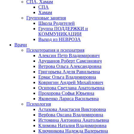
СПА, Хамам
СПА
Хамам
Групповые занятия
Школа Родителей
Группа ПОДДЕРЖКИ и
КОММУНИКАЦИИ
Выход из НЕВРОЗА
Врачи
Психотерапия и психиатрия
Алексин Петр Владимирович
Арушанов Роберт Самсонович
Ветрова Ольга Александровна
Григорьева Аделя Равильевна
Ермас Ольга Владимировна
Ковригин Андрей Михайлович
Осипова Светлана Анатольевна
Прохорова Софья Юрьевна
Яковенко Лариса Васильевна
Психология
Астахова Анастасия Викторовна
Вербова Оксана Владимировна
Истомина Антонина Анатольевна
Климова Наталия Владимировна
Ключникова Надежда Валерьевна