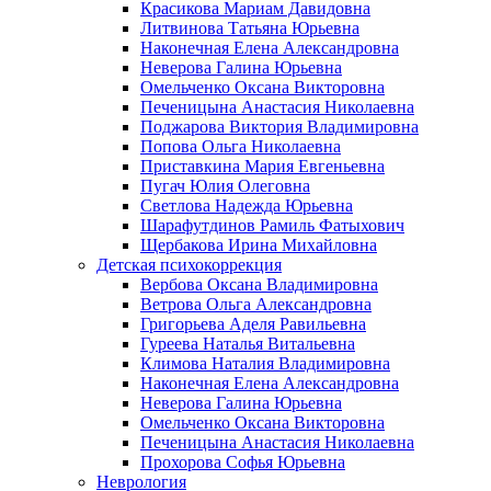
Красикова Мариам Давидовна
Литвинова Татьяна Юрьевна
Наконечная Елена Александровна
Неверова Галина Юрьевна
Омельченко Оксана Викторовна
Печеницына Анастасия Николаевна
Поджарова Виктория Владимировна
Попова Ольга Николаевна
Приставкина Мария Евгеньевна
Пугач Юлия Олеговна
Светлова Надежда Юрьевна
Шарафутдинов Рамиль Фатыхович
Щербакова Ирина Михайловна
Детская психокоррекция
Вербова Оксана Владимировна
Ветрова Ольга Александровна
Григорьева Аделя Равильевна
Гуреева Наталья Витальевна
Климова Наталия Владимировна
Наконечная Елена Александровна
Неверова Галина Юрьевна
Омельченко Оксана Викторовна
Печеницына Анастасия Николаевна
Прохорова Софья Юрьевна
Неврология