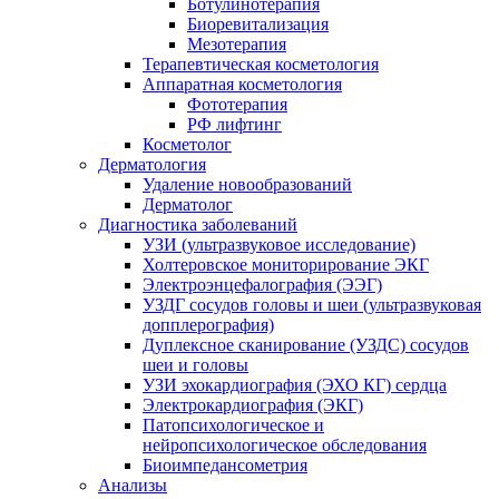
Ботулинотерапия
Биоревитализация
Мезотерапия
Терапевтическая косметология
Аппаратная косметология
Фототерапия
РФ лифтинг
Косметолог
Дерматология
Удаление новообразований
Дерматолог
Диагностика заболеваний
УЗИ (ультразвуковое исследование)
Холтеровское мониторирование ЭКГ
Электроэнцефалография (ЭЭГ)
УЗДГ сосудов головы и шеи (ультразвуковая
допплерография)
Дуплексное сканирование (УЗДС) сосудов
шеи и головы
УЗИ эхокардиография (ЭХО КГ) сердца
Электрокардиография (ЭКГ)
Патопсихологическое и
нейропсихологическое обследования
Биоимпедансометрия
Анализы