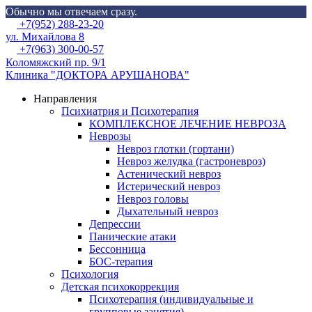
Обычно мы отвечаем сразу.
Skip
Menu
+7(952) 288-23-20
to
ул. Михайлова 8
content
+7(963) 300-00-57
Коломяжский пр. 9/1
Клиника "ДОКТОРА АРУШАНОВА"
Направления
Психиатрия и Психотерапия
КОМПЛЕКСНОЕ ЛЕЧЕНИЕ НЕВРОЗА
Неврозы
Невроз глотки (гортани)
Невроз желудка (гастроневроз)
Астенический невроз
Истерический невроз
Невроз головы
Дыхательный невроз
Депрессии
Панические атаки
Бессонница
БОС-терапия
Психология
Детская психокоррекция
Психотерапия (индивидуальные и
групповые занятия)