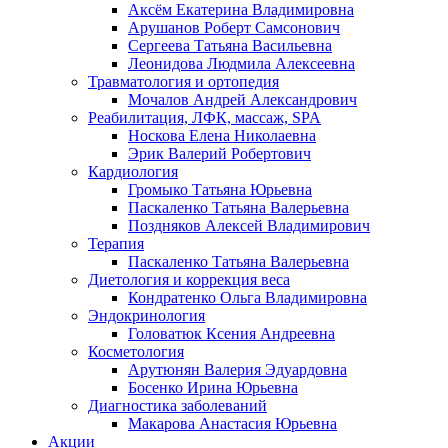
Аксём Екатерина Владимировна
Арушанов Роберт Самсонович
Сергеева Татьяна Васильевна
Леонидова Людмила Алексеевна
Травматология и ортопедия
Мочалов Андрей Александрович
Реабилитация, ЛФК, массаж, SPA
Носкова Елена Николаевна
Эрик Валерий Робертович
Кардиология
Громыко Татьяна Юрьевна
Паскаленко Татьяна Валерьевна
Поздняков Алексей Владимирович
Терапия
Паскаленко Татьяна Валерьевна
Диетология и коррекция веса
Кондратенко Ольга Владимировна
Эндокринология
Головатюк Ксения Андреевна
Косметология
Арутюнян Валерия Эдуардовна
Босенко Ирина Юрьевна
Диагностика заболеваний
Макарова Анастасия Юрьевна
Акции