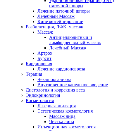
Ударно-волновая терапия (УВТ)
пяточной шпоры
Лечение пяточной шпоры
Лечебный Массаж
Кинезиотейпирование
Реабилитация, ЛФК, массаж
Массаж
Антицеллюлитный и
лимфодренажный массаж
Лечебный Массаж
Артроз
Бурсит
Кардиология
Лечение кардионевроза
Терапия
Чекап организма
Внутривенное капельное введение
Диетология и коррекция веса
Эндокринология
Косметология
Лазерная эпиляция
Эстетическая косметология
Массаж лица
Чистка лица
Инъекционная косметология