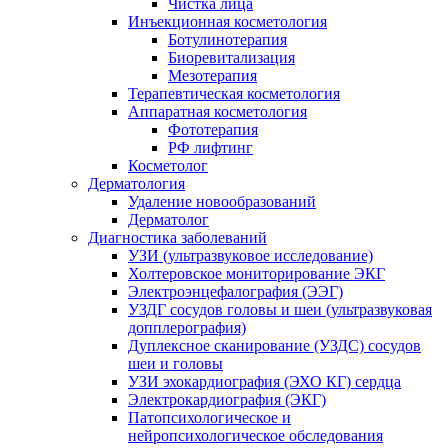
Чистка лица
Инъекционная косметология
Ботулинотерапия
Биоревитализация
Мезотерапия
Терапевтическая косметология
Аппаратная косметология
Фототерапия
РФ лифтинг
Косметолог
Дерматология
Удаление новообразований
Дерматолог
Диагностика заболеваний
УЗИ (ультразвуковое исследование)
Холтеровское мониторирование ЭКГ
Электроэнцефалография (ЭЭГ)
УЗДГ сосудов головы и шеи (ультразвуковая
допплерография)
Дуплексное сканирование (УЗДС) сосудов
шеи и головы
УЗИ эхокардиография (ЭХО КГ) сердца
Электрокардиография (ЭКГ)
Патопсихологическое и
нейропсихологическое обследования