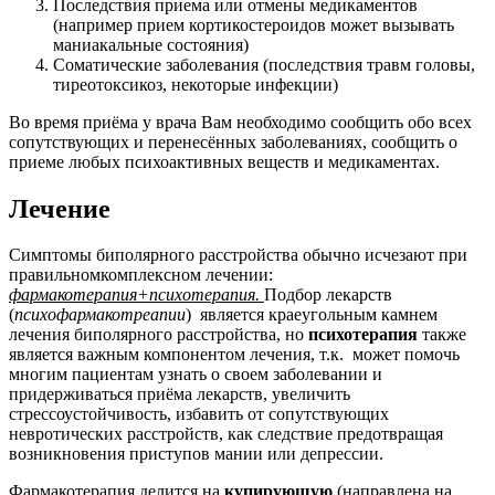
Последствия приема или отмены медикаментов
(например прием кортикостероидов может вызывать
маниакальные состояния)
Соматические заболевания (последствия травм головы,
тиреотоксикоз, некоторые инфекции)
Во время приёма у врача Вам необходимо сообщить обо всех
сопутствующих и перенесённых заболеваниях, сообщить о
приеме любых психоактивных веществ и медикаментах.
Лечение
Симптомы биполярного расстройства обычно исчезают при
правильномкомплексном лечении:
фармакотерапия+психотерапия.
Подбор лекарств
(
психофармакотреапии
) является краеугольным камнем
лечения биполярного расстройства, но
психотерапия
также
является важным компонентом лечения, т.к. может помочь
многим пациентам узнать о своем заболевании и
придерживаться приёма лекарств, увеличить
стрессоустойчивость, избавить от сопутствующих
невротических расстройств, как следствие предотвращая
возникновения приступов мании или депрессии.
Фармакотерапия делится на
купирующую
(направлена на