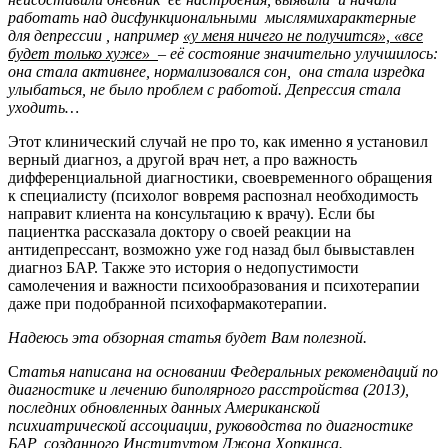
работать над дисфункциональными мыслямихарактерные
для депрессии , например
«у меня ничего не получится», «все
будет только хуже»
– её состояние значительно улучшилось:
она стала активнее, нормализовался сон, она стала изредка
улыбаться, не было проблем с работой. Депрессия стала
уходить…
Этот клинический случай не про то, как именно я установил
верный диагноз, а другой врач нет, а про важность
дифференциальной диагностики, своевременного обращения
к специалисту (психолог вовремя распознал необходимость
направит клиента на консультацию к врачу). Если бы
пациентка рассказала доктору о своей реакции на
антидепрессант, возможно уже год назад был бывыставлен
диагноз БАР. Также это история о недопустимости
самолечения и важности психообразования и психотерапии
даже при подобранной психофармакотерапии.
Надеюсь эта обзорная статья будет Вам полезной.
C
татья написана на основании Федеральных рекомендаций по
диагностике и лечению биполярного расстройства (2013),
последних обновленных данных Американской
психиатрической ассоциации, руководства по диагностике
БАР, созданного Институтом Джона Хопкинса.