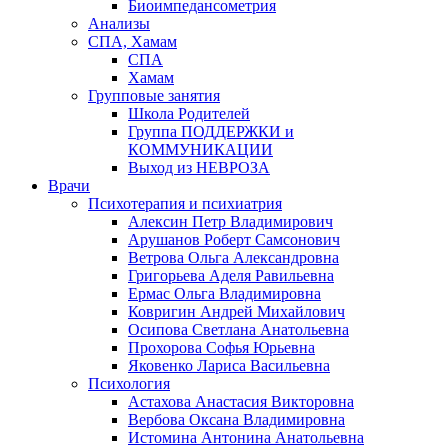
Биоимпедансометрия
Анализы
СПА, Хамам
СПА
Хамам
Групповые занятия
Школа Родителей
Группа ПОДДЕРЖКИ и
КОММУНИКАЦИИ
Выход из НЕВРОЗА
Врачи
Психотерапия и психиатрия
Алексин Петр Владимирович
Арушанов Роберт Самсонович
Ветрова Ольга Александровна
Григорьева Аделя Равильевна
Ермас Ольга Владимировна
Ковригин Андрей Михайлович
Осипова Светлана Анатольевна
Прохорова Софья Юрьевна
Яковенко Лариса Васильевна
Психология
Астахова Анастасия Викторовна
Вербова Оксана Владимировна
Истомина Антонина Анатольевна