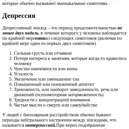
которые обычно вызывают маниакальные симптомы.
Депрессия
Депрессивный эпизод – это период продолжительностью
не
менее двух недель
, в течение которого у человека наблюдается
по крайней мере
пять
из следующих симптомов (включая по
крайней мере один из первых двух симптомов)
Сильная грусть или отчаяние
Потеря интереса к занятиям, которые когда-то нравились
человеку
Чувство никчемности или вины
Усталость
Увеличение или уменьшение сна
Повышенный или пониженный аппетит
Тревожность, или наоборот замедленность речь или
движений (психомоторная заторможенность)
Трудности с концентрацией внимания
Частые мысли о смерти или самоубийстве
У людей с биполярным расстройством обычно бывают
периоды нейтрального настроения между эпизодами, что
называется
интермиссией.
При верно подобранном