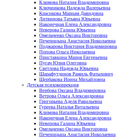
Климова Наталия Владимировна
Ключникова Надежда Валерьевна
Красикова Мариам Давидовна
Литвинова Татьяна Юрьевна
Наконечная Елена Александровна
Неверова Галина Юрьевна
Омельченко Оксана Викторовна
Печеницына Анастасия Николаевна
Поджарова Виктория Владимировна
Попова Ольга Николаевна
Приставкина Мария Евгеньевна
Пугач Юлия Олеговна
Светлова Надежда Юрьевна
Шарафутдинов Рамиль Фатыхович
Щербакова Ирина Михайловна
Детская психокоррекция
Вербова Оксана Владимировна
Ветрова Ольга Александровна
Григорьева Аделя Равильевна
Гуреева Наталья Витальевна
Климова Наталия Владимировна
Наконечная Елена Александровна
Неверова Галина Юрьевна
Омельченко Оксана Викторовна
Печеницына Анастасия Николаевна