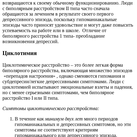
возвращаются к своему обычному функционированию. Люди
с биполярным расстройством II типа часто сначала
обращаются за лечением в результате своего первого
депрессивного эпизода, поскольку гипоманиакальные
эпизоды часто приносят удовольствие и могут даже повысить
успеваемость на работе или в школе. Отличие от
биполярного расстройства 1 типа- преобладание
возникновения депрессий.
Циклотимия
Циклотимическое расстройство – это более легкая форма
биполярного расстройства, включающая множество эпизодов
«перепадов настроения» , однако сменяются гипомания и
субдепресии/легкие депрессивными симптомами. Люди с
циклотимией испытывают эмоциональные взлеты и падения,
но с менее серьезными симптомами, чем биполярное
расстройство I или II типа.
Симптомы циклотимического расстройства:
В течение
как минимум двух лет
много периодов
гипоманиакальных и депрессивных симптомов, но эти
симптомы не соответствуют критериям
гипоманиакального или депрессивного эпизода.