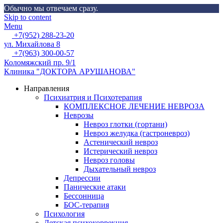
Обычно мы отвечаем сразу.
Skip to content
Menu
+7(952) 288-23-20
ул. Михайлова 8
+7(963) 300-00-57
Коломяжский пр. 9/1
Клиника "ДОКТОРА АРУШАНОВА"
Направления
Психиатрия и Психотерапия
КОМПЛЕКСНОЕ ЛЕЧЕНИЕ НЕВРОЗА
Неврозы
Невроз глотки (гортани)
Невроз желудка (гастроневроз)
Астенический невроз
Истерический невроз
Невроз головы
Дыхательный невроз
Депрессии
Панические атаки
Бессонница
БОС-терапия
Психология
Детская психокоррекция