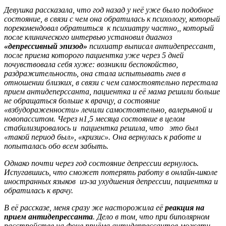
Девушка рассказала, что год назад у неё уже было подобное
состояние, в связи с чем она обратилась к психологу, который
порекомендовал обратиться к психиатру частно,, который
после клинического интервью установил диагноз
«депрессивный эпизод»
психиатр выписал антидепрессант,
после приема которого пациентка уже через 5 дней
почувствовала себя хуже: возникли беспокойство,
раздражительность, она стала испытывать гнев в
отношении близких, в связи с чем самостоятельно перестала
прием антидеперссанта, пациентка и её мама решили больше
не обращаться больше к врачцу, а состояние
«взбудораженности» лечили самостоятельно, валерьяной и
новопасситом. Через н1,5 месяца состояние в целом
стабилизировалось и пациентка решила, что это был
«такой период был», «кризис». Она вернулась к работе и
попыталась обо всем забыть.
Однако почти через год состояние депрессии вернулось.
Испугавшись, что сможет потерять работу в онлайн-школе
иностранных языков из-за ухудшения депрессии, пациентка и
обратилась к врачу.
В её рассказе, меня сразу же насторожила её
реакция на
прием антидепрессанта
. Дело в том, что при биполярном
расстройстве на фоне приёма антидепрессантов можети