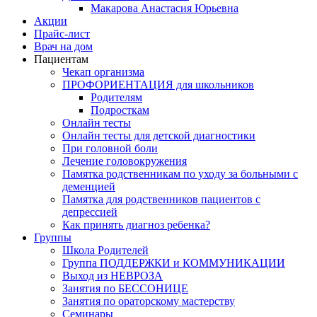
Макарова Анастасия Юрьевна
Акции
Прайс-лист
Врач на дом
Пациентам
Чекап организма
ПРОФОРИЕНТАЦИЯ для школьников
Родителям
Подросткам
Онлайн тесты
Онлайн тесты для детской диагностики
При головной боли
Лечение головокружения
Памятка родственникам по уходу за больными с
деменцией
Памятка для родственников пациентов с
депрессией
Как принять диагноз ребенка?
Группы
Школа Родителей
Группа ПОДДЕРЖКИ и КОММУНИКАЦИИ
Выход из НЕВРОЗА
Занятия по БЕССОНИЦЕ
Занятия по ораторскому мастерству
Семинары