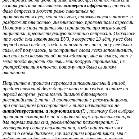
возникнуть так называемая
«инверсия аффекта»,
то есть
фаза депрессии может резко смениться на
противоположную, маниакальную, проявляющуюся также и
раздражительностью, гневливостью, проявлениями агрессии.
Поэтому я стал тщательно спрашивать про жизнь моей
пациентки, предшествующую развитию депрессии. Оказалось,
что когда она заканчивала ВУЗ, в возрасте 23 лёт, у неё был
период около недели, когда она почти не спала, но у неё были
силы, всё получалось, иностранные слова легко запоминались,
она так рассказывала об этом «доктор, мне казалось, что у
меня тогда выросли крылья…мои подруги спрашивали, не
употребляла ли я что-то, потому что была слишком
активной».
Пациентка в прошлом перенесла гипоманиакльный эпизод,
предшествующий двум депрессивным эпизодам, в итоге на
первой встрече установлен диагноз биполярного
расстройства 2 типа. В соответствии с рекомендациями,
при биполярном расстройстве 2 типа назначаются
не
антидеперссанты, а нормотимики(!)
, поэтому был выбран
препарат ламотриджин и короткий курс транквилизатора
для нормализации сна, рекомендована психотерапия. К
четвертому сеансу психотерапии, когда пациентка уже
узнала о своём диагнозе, начала прием нормотимика, мы с
нейсоставили дневник её настроения, выявили и начали