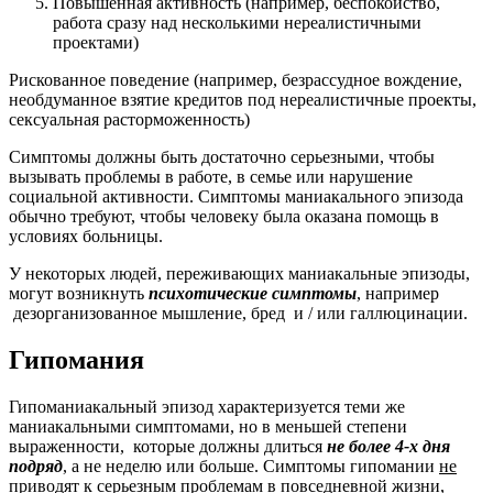
Повышенная активность (например, беспокойство,
работа сразу над несколькими нереалистичными
проектами)
Рискованное поведение (например, безрассудное вождение,
необдуманное взятие кредитов под нереалистичные проекты,
сексуальная расторможенность)
Симптомы должны быть достаточно серьезными, чтобы
вызывать проблемы в работе, в семье или нарушение
социальной активности. Симптомы маниакального эпизода
обычно требуют, чтобы человеку была оказана помощь в
условиях больницы.
У некоторых людей, переживающих маниакальные эпизоды,
могут возникнуть
психотические симптомы
, например
дезорганизованное мышление, бред и / или галлюцинации.
Гипомания
Гипоманиакальный эпизод характеризуется теми же
маниакальными симптомами, но в меньшей степени
выраженности, которые должны длиться
не более 4-х дня
подряд
, а не неделю или больше. Симптомы гипомании
не
приводят к серьезным проблемам в повседневной жизни,