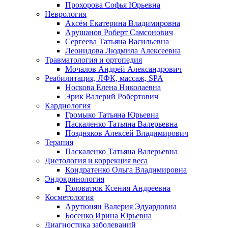
Прохорова Софья Юрьевна
Неврология
Аксём Екатерина Владимировна
Арушанов Роберт Самсонович
Сергеева Татьяна Васильевна
Леонидова Людмила Алексеевна
Травматология и ортопедия
Мочалов Андрей Александрович
Реабилитация, ЛФК, массаж, SPA
Носкова Елена Николаевна
Эрик Валерий Робертович
Кардиология
Громыко Татьяна Юрьевна
Паскаленко Татьяна Валерьевна
Поздняков Алексей Владимирович
Терапия
Паскаленко Татьяна Валерьевна
Диетология и коррекция веса
Кондратенко Ольга Владимировна
Эндокринология
Головатюк Ксения Андреевна
Косметология
Арутюнян Валерия Эдуардовна
Босенко Ирина Юрьевна
Диагностика заболеваний