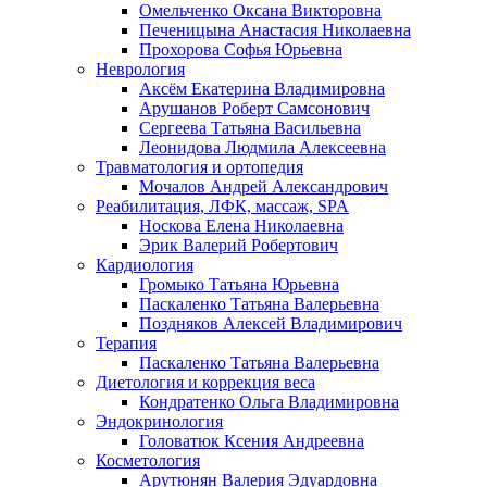
Омельченко Оксана Викторовна
Печеницына Анастасия Николаевна
Прохорова Софья Юрьевна
Неврология
Аксём Екатерина Владимировна
Арушанов Роберт Самсонович
Сергеева Татьяна Васильевна
Леонидова Людмила Алексеевна
Травматология и ортопедия
Мочалов Андрей Александрович
Реабилитация, ЛФК, массаж, SPA
Носкова Елена Николаевна
Эрик Валерий Робертович
Кардиология
Громыко Татьяна Юрьевна
Паскаленко Татьяна Валерьевна
Поздняков Алексей Владимирович
Терапия
Паскаленко Татьяна Валерьевна
Диетология и коррекция веса
Кондратенко Ольга Владимировна
Эндокринология
Головатюк Ксения Андреевна
Косметология
Арутюнян Валерия Эдуардовна