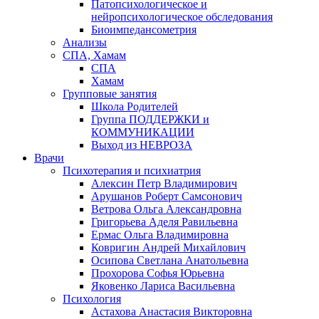
Патопсихологическое и
нейропсихологическое обследования
Биоимпедансометрия
Анализы
СПА, Хамам
СПА
Хамам
Групповые занятия
Школа Родителей
Группа ПОДДЕРЖКИ и
КОММУНИКАЦИИ
Выход из НЕВРОЗА
Врачи
Психотерапия и психиатрия
Алексин Петр Владимирович
Арушанов Роберт Самсонович
Ветрова Ольга Александровна
Григорьева Аделя Равильевна
Ермас Ольга Владимировна
Ковригин Андрей Михайлович
Осипова Светлана Анатольевна
Прохорова Софья Юрьевна
Яковенко Лариса Васильевна
Психология
Астахова Анастасия Викторовна