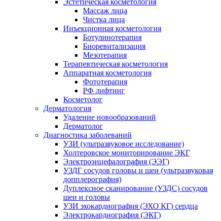
Эстетическая косметология
Массаж лица
Чистка лица
Инъекционная косметология
Ботулинотерапия
Биоревитализация
Мезотерапия
Терапевтическая косметология
Аппаратная косметология
Фототерапия
РФ лифтинг
Косметолог
Дерматология
Удаление новообразований
Дерматолог
Диагностика заболеваний
УЗИ (ультразвуковое исследование)
Холтеровское мониторирование ЭКГ
Электроэнцефалография (ЭЭГ)
УЗДГ сосудов головы и шеи (ультразвуковая
допплерография)
Дуплексное сканирование (УЗДС) сосудов
шеи и головы
УЗИ эхокардиография (ЭХО КГ) сердца
Электрокардиография (ЭКГ)