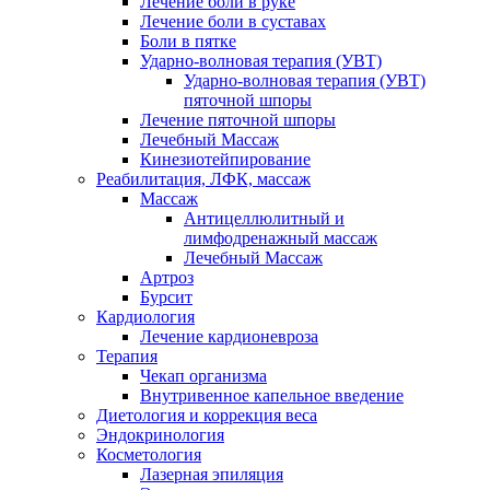
Лечение боли в руке
Лечение боли в суставах
Боли в пятке
Ударно-волновая терапия (УВТ)
Ударно-волновая терапия (УВТ)
пяточной шпоры
Лечение пяточной шпоры
Лечебный Массаж
Кинезиотейпирование
Реабилитация, ЛФК, массаж
Массаж
Антицеллюлитный и
лимфодренажный массаж
Лечебный Массаж
Артроз
Бурсит
Кардиология
Лечение кардионевроза
Терапия
Чекап организма
Внутривенное капельное введение
Диетология и коррекция веса
Эндокринология
Косметология
Лазерная эпиляция