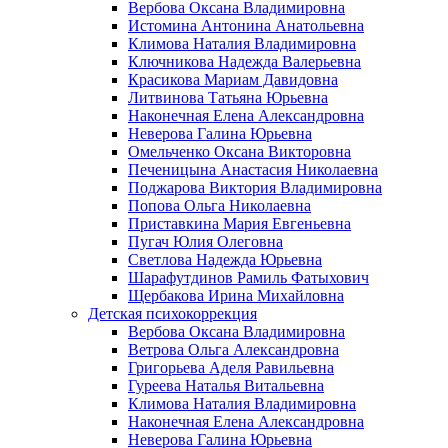
Вербова Оксана Владимировна
Истомина Антонина Анатольевна
Климова Наталия Владимировна
Ключникова Надежда Валерьевна
Красикова Мариам Давидовна
Литвинова Татьяна Юрьевна
Наконечная Елена Александровна
Неверова Галина Юрьевна
Омельченко Оксана Викторовна
Печеницына Анастасия Николаевна
Поджарова Виктория Владимировна
Попова Ольга Николаевна
Приставкина Мария Евгеньевна
Пугач Юлия Олеговна
Светлова Надежда Юрьевна
Шарафутдинов Рамиль Фатыхович
Щербакова Ирина Михайловна
Детская психокоррекция
Вербова Оксана Владимировна
Ветрова Ольга Александровна
Григорьева Аделя Равильевна
Гуреева Наталья Витальевна
Климова Наталия Владимировна
Наконечная Елена Александровна
Неверова Галина Юрьевна