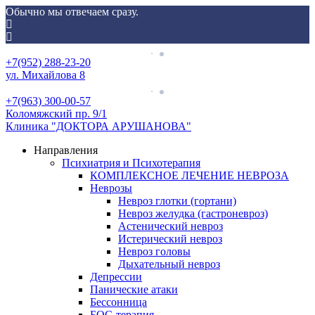
Обычно мы отвечаем сразу.
Skip
Menu
to
+7(952) 288-23-20
content
ул. Михайлова 8
+7(963) 300-00-57
Коломяжский пр. 9/1
Клиника "ДОКТОРА АРУШАНОВА"
Направления
Психиатрия и Психотерапия
КОМПЛЕКСНОЕ ЛЕЧЕНИЕ НЕВРОЗА
Неврозы
Невроз глотки (гортани)
Невроз желудка (гастроневроз)
Астенический невроз
Истерический невроз
Невроз головы
Дыхательный невроз
Депрессии
Панические атаки
Бессонница
БОС-терапия