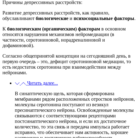
Причины депрессивных расстройств:
Развитие депрессивных расстройств, как правило,
обуславливают
биологические
и
психосоциальные факторы
.
К
биологическим (органическим) факторам
в основном
относятся нарушения механизмов нейромедиации (в
частности, серотониновой, норадреналиновой и
дофаминовой).
Согласно общепринятой концепции на сегодняшний день, в
первую очередь – это, дефицит серотониновой медиации, то
есть недостаток серотонина при взаимодействии между
нейронами.
Читать далее...
В синаптическую щель, которая сформирована
мембранами рядом расположенных отростков нейронов,
молекулы серотонина поступают из везикул
пресинаптического нейрона. Освобожденные молекулы
связываются с соответствующими рецепторами
постсинаптического нейрона, и если их достаточное
количество, то эта связь и передача импульса работает
исправно, что обеспечивает нам активность, хорошее
настроение и достаточную работоспособность.