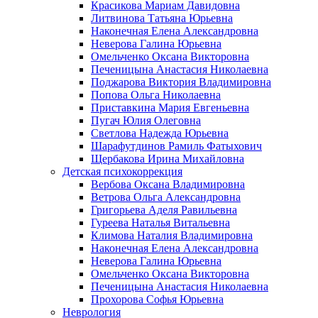
Красикова Мариам Давидовна
Литвинова Татьяна Юрьевна
Наконечная Елена Александровна
Неверова Галина Юрьевна
Омельченко Оксана Викторовна
Печеницына Анастасия Николаевна
Поджарова Виктория Владимировна
Попова Ольга Николаевна
Приставкина Мария Евгеньевна
Пугач Юлия Олеговна
Светлова Надежда Юрьевна
Шарафутдинов Рамиль Фатыхович
Щербакова Ирина Михайловна
Детская психокоррекция
Вербова Оксана Владимировна
Ветрова Ольга Александровна
Григорьева Аделя Равильевна
Гуреева Наталья Витальевна
Климова Наталия Владимировна
Наконечная Елена Александровна
Неверова Галина Юрьевна
Омельченко Оксана Викторовна
Печеницына Анастасия Николаевна
Прохорова Софья Юрьевна
Неврология