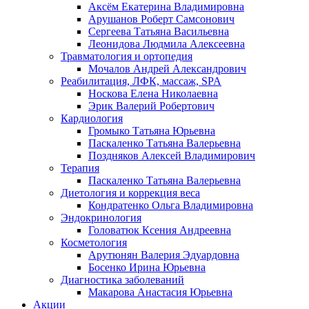
Аксём Екатерина Владимировна
Арушанов Роберт Самсонович
Сергеева Татьяна Васильевна
Леонидова Людмила Алексеевна
Травматология и ортопедия
Мочалов Андрей Александрович
Реабилитация, ЛФК, массаж, SPA
Носкова Елена Николаевна
Эрик Валерий Робертович
Кардиология
Громыко Татьяна Юрьевна
Паскаленко Татьяна Валерьевна
Поздняков Алексей Владимирович
Терапия
Паскаленко Татьяна Валерьевна
Диетология и коррекция веса
Кондратенко Ольга Владимировна
Эндокринология
Головатюк Ксения Андреевна
Косметология
Арутюнян Валерия Эдуардовна
Босенко Ирина Юрьевна
Диагностика заболеваний
Макарова Анастасия Юрьевна
Акции