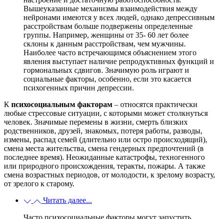
Вышеуказанные механизмы взаимодействия между
нейронами имеются у всех людей, однако депрессивным
расстройствам больше подвержены определенные
группы. Например, женщины от 35- 60 лет более
склоны к данным расстройствам, чем мужчины.
Наиболее часто встречающимся объяснением этого
явления выступает наличие репродуктивных функций и
гормональных сдвигов. Значимую роль играют и
социальные факторы, особенно, если это касается
психогенных причин депрессии.
К
психосоциальным факторам
– относятся практически
любые стрессовые ситуации, с которыми может столкнуться
человек. Значимые перемены в жизни, смерть близких
родственников, друзей, знакомых, потеря работы, разводы,
измены, распад семей (длительно или остро происходящий),
смена места жительства, смена гендерных предпочтений (в
последнее время). Неожиданные катастрофы, техногенного
или природного происхождения, теракты, пожары. А также
смена возрастных периодов, от молодости, к зрелому возрасту,
от зрелого к старому.
Читать далее...
Часто психосоциальные факторы могут запустить