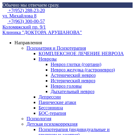
Обычно мы отвечаем сразу.
Skip
Menu
+7(952) 288-23-20
to
ул. Михайлова 8
content
+7(963) 300-00-57
Коломяжский пр. 9/1
Клиника "ДОКТОРА АРУШАНОВА"
Направления
Психиатрия и Психотерапия
КОМПЛЕКСНОЕ ЛЕЧЕНИЕ НЕВРОЗА
Неврозы
Невроз глотки (гортани)
Невроз желудка (гастроневроз)
Астенический невроз
Истерический невроз
Невроз головы
Дыхательный невроз
Депрессии
Панические атаки
Бессонница
БОС-терапия
Психология
Детская психокоррекция
Психотерапия (индивидуальные и
групповые занятия)