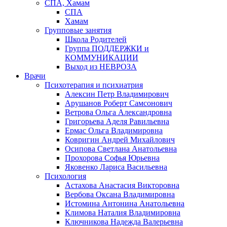
СПА, Хамам
СПА
Хамам
Групповые занятия
Школа Родителей
Группа ПОДДЕРЖКИ и
КОММУНИКАЦИИ
Выход из НЕВРОЗА
Врачи
Психотерапия и психиатрия
Алексин Петр Владимирович
Арушанов Роберт Самсонович
Ветрова Ольга Александровна
Григорьева Аделя Равильевна
Ермас Ольга Владимировна
Ковригин Андрей Михайлович
Осипова Светлана Анатольевна
Прохорова Софья Юрьевна
Яковенко Лариса Васильевна
Психология
Астахова Анастасия Викторовна
Вербова Оксана Владимировна
Истомина Антонина Анатольевна
Климова Наталия Владимировна
Ключникова Надежда Валерьевна