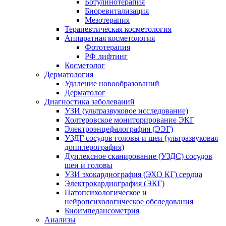
Ботулинотерапия
Биоревитализация
Мезотерапия
Терапевтическая косметология
Аппаратная косметология
Фототерапия
РФ лифтинг
Косметолог
Дерматология
Удаление новообразований
Дерматолог
Диагностика заболеваний
УЗИ (ультразвуковое исследование)
Холтеровское мониторирование ЭКГ
Электроэнцефалография (ЭЭГ)
УЗДГ сосудов головы и шеи (ультразвуковая
допплерография)
Дуплексное сканирование (УЗДС) сосудов
шеи и головы
УЗИ эхокардиография (ЭХО КГ) сердца
Электрокардиография (ЭКГ)
Патопсихологическое и
нейропсихологическое обследования
Биоимпедансометрия
Анализы