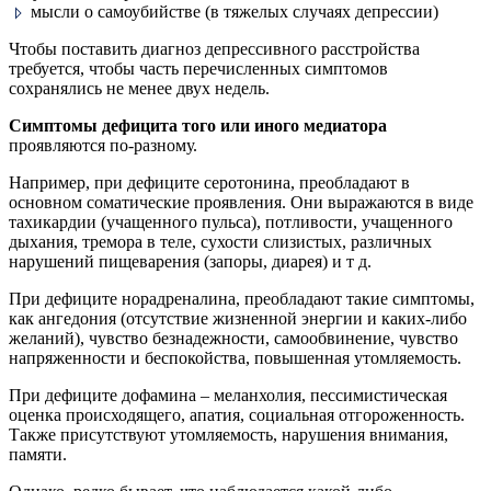
мысли о самоубийстве (в тяжелых случаях депрессии)
Чтобы поставить диагноз депрессивного расстройства
требуется, чтобы часть перечисленных симптомов
сохранялись не менее двух недель.
Симптомы дефицита того или иного медиатора
проявляются по-разному.
Например, при дефиците серотонина, преобладают в
основном соматические проявления. Они выражаются в виде
тахикардии (учащенного пульса), потливости, учащенного
дыхания, тремора в теле, сухости слизистых, различных
нарушений пищеварения (запоры, диарея) и т д.
При дефиците норадреналина, преобладают такие симптомы,
как ангедония (отсутствие жизненной энергии и каких-либо
желаний), чувство безнадежности, самообвинение, чувство
напряженности и беспокойства, повышенная утомляемость.
При дефиците дофамина – меланхолия, пессимистическая
оценка происходящего, апатия, социальная отгороженность.
Также присутствуют утомляемость, нарушения внимания,
памяти.