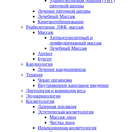
Ударно-волновая терапия (УВТ)
пяточной шпоры
Лечение пяточной шпоры
Лечебный Массаж
Кинезиотейпирование
Реабилитация, ЛФК, массаж
Массаж
Антицеллюлитный и
лимфодренажный массаж
Лечебный Массаж
Артроз
Бурсит
Кардиология
Лечение кардионевроза
Терапия
Чекап организма
Внутривенное капельное введение
Диетология и коррекция веса
Эндокринология
Косметология
Лазерная эпиляция
Эстетическая косметология
Массаж лица
Чистка лица
Инъекционная косметология