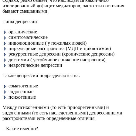
Однако, редко бывает, что наблюдается какой-либо
изолированный дефицит медиаторов, часто эти состояния
бывают смешанными.
Типы депрессии
органические
симптоматические
инволюционные ( у пожилых людей)
циркулярные расстройства (МДП и циклотимия)
рекуррентные депрессии (хронические депрессии)
дистимии ( устойчивое снижение настроения)
невротические депрессии
Также депрессии подразделяются на:
соматогенные
эндогенные
психогенные
Между психогенными (то есть приобретенными) и
эндогенными (то есть наследственными) депрессивными
расстройствами есть определенные отличия.
– Какие именно?