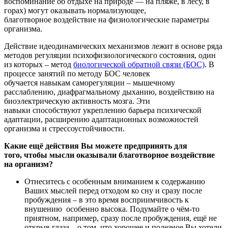
воспоминание об отдыхе на природе
—
на пляже
, в лесу, в
горах
)
могут оказывать
нормализующее,
благотворное
воздействие на физи
ологические параметры
организма.
Действие
идеодинамических
механи
змов лежит в основе ряда
методов
регуляции психофизиологического состояния,
один
из которых
– метод
биологической обратной связи (БОС)
.
В
процессе занятий по методу
БОС человек
обучается
навыкам
саморегуляции
– мышечному
расслаблению, диафрагмальному дыханию,
воздействию на
биоэлек
трическую активность мозга.
Эти
навыки
способствуют укреплени
ю барьера психической
адаптации
, расширению адаптационных возможностей
организма
и
стрессоустойчивости.
Какие ещё действия Вы можете предпринять для
того,
чтобы
мысли оказывали
благотворное воздействие
на орга
низм?
Отнеситесь с особенным вниманием
к содержанию
Ваших мыслей перед отходом ко сну и сразу после
пробуждения – в это время
восприимчивость
к
внушению
особенно высока
. Подумайте о чём-то
приятном, например, сразу после пробуждения, ещё не
открыв глаза – о
том, что хорошее и полезное
Вы хотели