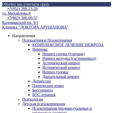
Обычно мы отвечаем сразу.
Skip
Menu
+7(952) 288-23-20
to
ул. Михайлова 8
content
+7(963) 300-00-57
Коломяжский пр. 9/1
Клиника "ДОКТОРА АРУШАНОВА"
Направления
Психиатрия и Психотерапия
КОМПЛЕКСНОЕ ЛЕЧЕНИЕ НЕВРОЗА
Неврозы
Невроз глотки (гортани)
Невроз желудка (гастроневроз)
Астенический невроз
Истерический невроз
Невроз головы
Дыхательный невроз
Депрессии
Панические атаки
Бессонница
БОС-терапия
Психология
Детская психокоррекция
Психотерапия (индивидуальные и
групповые занятия)