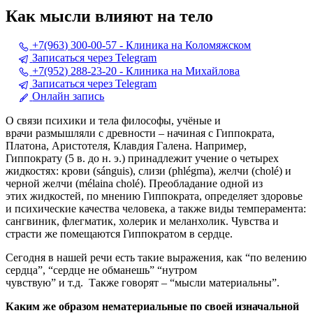
Как мысли влияют на тело
+7(963) 300-00-57 - Клиника на Коломяжском
Записаться через Telegram
+7(952) 288-23-20 - Клиника на Михайлова
Записаться через Telegram
Онлайн запись
О связи психики и тела
философы, учёные и
врачи
размышляли с древности – начиная с
Гиппократа,
Платона, Аристотеля, Клавдия Галена.
Например,
Гиппократу
(5 в. до н. э.)
принадлежит учение
о четырех
жидкостях: крови (
sánguis
), слизи (
phlégma
), желчи (
cholé
) и
черной желчи (
mél
aina
cholé
). Преобладание одной
из
этих
жидкостей
, по мнению Гиппократа,
определяет здоровье
и психические качества человека, а также виды темперамента:
сангвиник, флегматик, холерик и меланхолик. Чувства и
страсти
же
помещаются Гиппократом в сердце.
Сегодня в нашей речи есть такие выражения, как
“
по велению
сердца
”
,
“
сердце не обманешь
”
“
нутром
чувствую
”
и
т.д.
Также говорят –
“
мысли материальны
”
.
Каким же образом нематериальные по своей изначальной