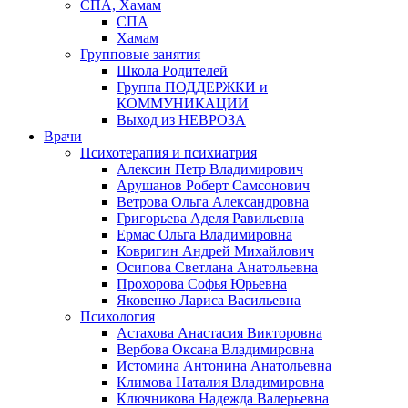
СПА, Хамам
СПА
Хамам
Групповые занятия
Школа Родителей
Группа ПОДДЕРЖКИ и
КОММУНИКАЦИИ
Выход из НЕВРОЗА
Врачи
Психотерапия и психиатрия
Алексин Петр Владимирович
Арушанов Роберт Самсонович
Ветрова Ольга Александровна
Григорьева Аделя Равильевна
Ермас Ольга Владимировна
Ковригин Андрей Михайлович
Осипова Светлана Анатольевна
Прохорова Софья Юрьевна
Яковенко Лариса Васильевна
Психология
Астахова Анастасия Викторовна
Вербова Оксана Владимировна
Истомина Антонина Анатольевна
Климова Наталия Владимировна
Ключникова Надежда Валерьевна