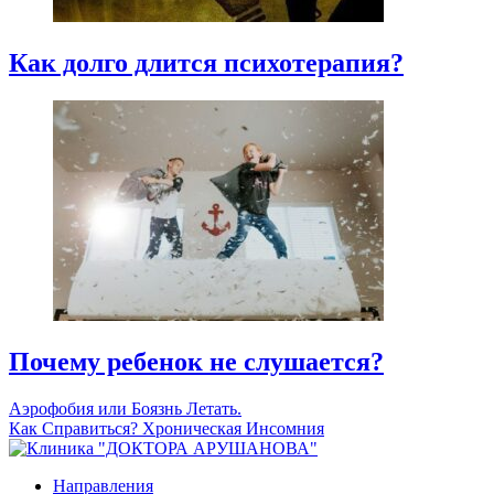
Как долго длится психотерапия?
Почему ребенок не слушается?
Аэрофобия или Боязнь Летать.
Как Справиться?
Хроническая Инсомния
Направления