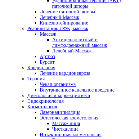
Ударно-волновая терапия (УВТ)
пяточной шпоры
Лечение пяточной шпоры
Лечебный Массаж
Кинезиотейпирование
Реабилитация, ЛФК, массаж
Массаж
Антицеллюлитный и
лимфодренажный массаж
Лечебный Массаж
Артроз
Бурсит
Кардиология
Лечение кардионевроза
Терапия
Чекап организма
Внутривенное капельное введение
Диетология и коррекция веса
Эндокринология
Косметология
Лазерная эпиляция
Эстетическая косметология
Массаж лица
Чистка лица
Инъекционная косметология