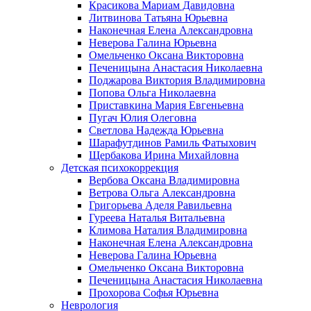
Красикова Мариам Давидовна
Литвинова Татьяна Юрьевна
Наконечная Елена Александровна
Неверова Галина Юрьевна
Омельченко Оксана Викторовна
Печеницына Анастасия Николаевна
Поджарова Виктория Владимировна
Попова Ольга Николаевна
Приставкина Мария Евгеньевна
Пугач Юлия Олеговна
Светлова Надежда Юрьевна
Шарафутдинов Рамиль Фатыхович
Щербакова Ирина Михайловна
Детская психокоррекция
Вербова Оксана Владимировна
Ветрова Ольга Александровна
Григорьева Аделя Равильевна
Гуреева Наталья Витальевна
Климова Наталия Владимировна
Наконечная Елена Александровна
Неверова Галина Юрьевна
Омельченко Оксана Викторовна
Печеницына Анастасия Николаевна
Прохорова Софья Юрьевна
Неврология