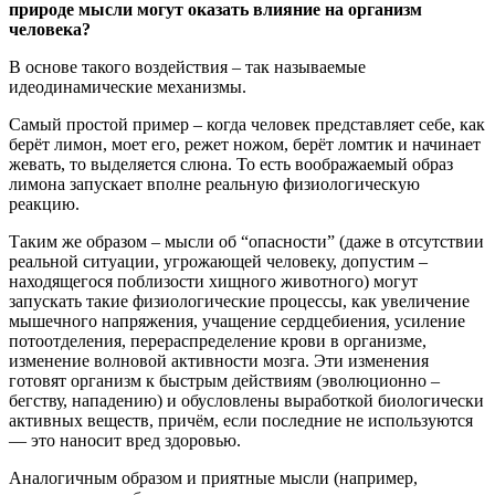
природе мысли могут оказать влияние на организм
человека?
В основе такого воздействия
–
так называемые
идеодинамические
механизмы.
Самый простой пример – когда человек представляет себе, как
берёт лимон, моет его, режет ножом, берёт ломтик и начинает
жевать, то выделяется слюна. То есть
воображаемый
образ
лимона запускает вполне реальную физиологическую
реакцию.
Таким же образом –
мысли
об
“
опасности
”
(даже в отсутствии
реальной ситуации, угрожающей человеку, допустим –
находящегося поблизости хищного животного)
могут
запускать такие физиологические процессы, как увеличение
мышечного напряжения, учащение сердцебиения, усиление
потоотделения, перераспределение крови в организме,
изменение волновой активности мозга.
Э
ти изменения
готовят организм к быстрым действиям
(эволюционно –
бегству, нападению)
и обусловлены выработкой биол
огически
активных веществ, причё
м
,
если последние не используются
—
это
наносит вред здоровью
.
Аналогичным образом и приятные мысли (
например,