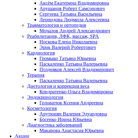
Аксём Екатерина Владимировна
Арушанов Роберт Самсонович
Сергеева Татьяна Васильевна
Леонидова Людмила Алексеевна
Травматология и ортопедия
Мочалов Андрей Александрович
Реабилитация, ЛФК, массаж, SPA
Носкова Елена Николаевна
Эрик Валерий Робертович
Кардиология
Громыко Татьяна Юрьевна
Паскаленко Татьяна Валерьевна
Поздняков Алексей Владимирович
Терапия
Паскаленко Татьяна Валерьевна
Диетология и коррекция веса
Кондратенко Ольга Владимировна
Эндокринология
Головатюк Ксения Андреевна
Косметология
Арутюнян Валерия Эдуардовна
Босенко Ирина Юрьевна
Диагностика заболеваний
Макарова Анастасия Юрьевна
Акции