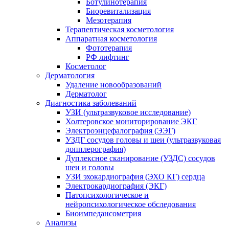
Ботулинотерапия
Биоревитализация
Мезотерапия
Терапевтическая косметология
Аппаратная косметология
Фототерапия
РФ лифтинг
Косметолог
Дерматология
Удаление новообразований
Дерматолог
Диагностика заболеваний
УЗИ (ультразвуковое исследование)
Холтеровское мониторирование ЭКГ
Электроэнцефалография (ЭЭГ)
УЗДГ сосудов головы и шеи (ультразвуковая
допплерография)
Дуплексное сканирование (УЗДС) сосудов
шеи и головы
УЗИ эхокардиография (ЭХО КГ) сердца
Электрокардиография (ЭКГ)
Патопсихологическое и
нейропсихологическое обследования
Биоимпедансометрия
Анализы