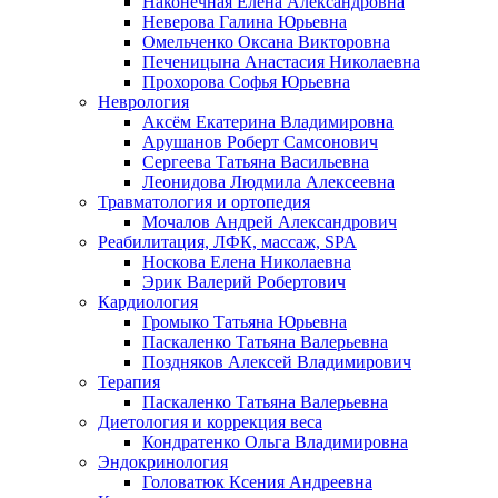
Наконечная Елена Александровна
Неверова Галина Юрьевна
Омельченко Оксана Викторовна
Печеницына Анастасия Николаевна
Прохорова Софья Юрьевна
Неврология
Аксём Екатерина Владимировна
Арушанов Роберт Самсонович
Сергеева Татьяна Васильевна
Леонидова Людмила Алексеевна
Травматология и ортопедия
Мочалов Андрей Александрович
Реабилитация, ЛФК, массаж, SPA
Носкова Елена Николаевна
Эрик Валерий Робертович
Кардиология
Громыко Татьяна Юрьевна
Паскаленко Татьяна Валерьевна
Поздняков Алексей Владимирович
Терапия
Паскаленко Татьяна Валерьевна
Диетология и коррекция веса
Кондратенко Ольга Владимировна
Эндокринология
Головатюк Ксения Андреевна