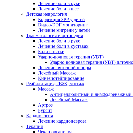
Лечение боли в руке
Лечение боли в шее
Детская неврология
Коррекция ЗРР у детей
Видео-ЭЭГ мониторинг
Лечение мигрени у детей
Травматология и ортопедия
Лечение боли в руке
Лечение боли в суставах
Боли в пятке
Ударно-волновая терапия (УВТ)
Ударно-волновая терапия (УВТ) пяточн
Лечение пяточной шпоры
Лечебный Массаж
Кинезиотейпирование
Реабилитация, ЛФК, массаж
Массаж
Антицеллюлитный и лимфодренажный 
Лечебный Массаж
Артроз
Бурсит
Кардиология
Лечение кардионевроза
Терапия
Чекап организма