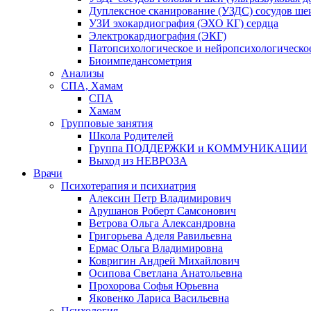
Дуплексное сканирование (УЗДС) сосудов ше
УЗИ эхокардиография (ЭХО КГ) сердца
Электрокардиография (ЭКГ)
Патопсихологическое и нейропсихологическо
Биоимпедансометрия
Анализы
СПА, Хамам
СПА
Хамам
Групповые занятия
Школа Родителей
Группа ПОДДЕРЖКИ и КОММУНИКАЦИИ
Выход из НЕВРОЗА
Врачи
Психотерапия и психиатрия
Алексин Петр Владимирович
Арушанов Роберт Самсонович
Ветрова Ольга Александровна
Григорьева Аделя Равильевна
Ермас Ольга Владимировна
Ковригин Андрей Михайлович
Осипова Светлана Анатольевна
Прохорова Софья Юрьевна
Яковенко Лариса Васильевна
Психология