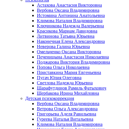
Астахова Анастасия Викторовна
Вербова Оксана Владимировна
Истомина Антонина Анатольевна
Климова Наталия Владимировна
Ключникова Надежда Валерьевна
Красикова Мариам Давидовна
Литвинова Татьяна Юрьевна
Наконечная Елена Александровна
Неверова Галина Юрьевна
Омельченко Оксана Викторовна
Печеницына Анастасия Николаевна
Поджарова Виктория Владимировна
Попова Ольга Николаевна
Приставкина Мария Евгеньевна
Пугач Юлия Олеговна
Светлова Надежда Юрьевна
Шарафутдинов Рамиль Фатыхович
Щербакова Ирина Михайловна
Детская психокоррекция
Вербова Оксана Владимировна
Ветрова Ольга Александровна
Григорьева Аделя Равильевна
Гуреева Наталья Витальевна
Климова Наталия Владимировна