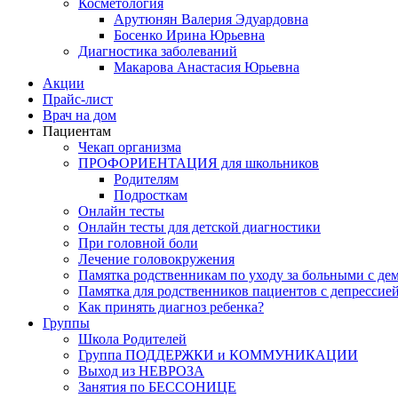
Косметология
Арутюнян Валерия Эдуардовна
Босенко Ирина Юрьевна
Диагностика заболеваний
Макарова Анастасия Юрьевна
Акции
Прайс-лист
Врач на дом
Пациентам
Чекап организма
ПРОФОРИЕНТАЦИЯ для школьников
Родителям
Подросткам
Онлайн тесты
Онлайн тесты для детской диагностики
При головной боли
Лечение головокружения
Памятка родственникам по уходу за больными с де
Памятка для родственников пациентов с депрессие
Как принять диагноз ребенка?
Группы
Школа Родителей
Группа ПОДДЕРЖКИ и КОММУНИКАЦИИ
Выход из НЕВРОЗА
Занятия по БЕССОНИЦЕ