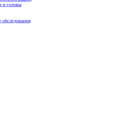
и и головы
е обследования