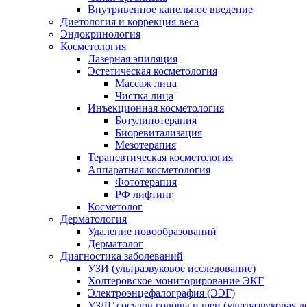
Внутривенное капельное введение
Диетология и коррекция веса
Эндокринология
Косметология
Лазерная эпиляция
Эстетическая косметология
Массаж лица
Чистка лица
Инъекционная косметология
Ботулинотерапия
Биоревитализация
Мезотерапия
Терапевтическая косметология
Аппаратная косметология
Фототерапия
РФ лифтинг
Косметолог
Дерматология
Удаление новообразований
Дерматолог
Диагностика заболеваний
УЗИ (ультразвуковое исследование)
Холтеровское мониторирование ЭКГ
Электроэнцефалография (ЭЭГ)
УЗДГ сосудов головы и шеи (ультразвуковая 