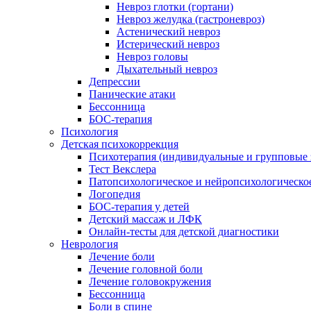
Невроз глотки (гортани)
Невроз желудка (гастроневроз)
Астенический невроз
Истерический невроз
Невроз головы
Дыхательный невроз
Депрессии
Панические атаки
Бессонница
БОС-терапия
Психология
Детская психокоррекция
Психотерапия (индивидуальные и групповые 
Тест Векслера
Патопсихологическое и нейропсихологическо
Логопедия
БОС-терапия у детей
Детский массаж и ЛФК
Онлайн-тесты для детской диагностики
Неврология
Лечение боли
Лечение головной боли
Лечение головокружения
Бессонница
Боли в спине