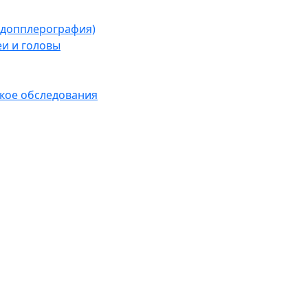
я допплерография)
еи и головы
кое обследования