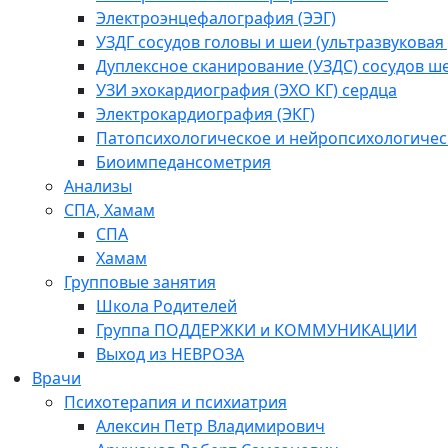
Электроэнцефалография (ЭЭГ)
УЗДГ сосудов головы и шеи (ультразвукова
Дуплексное сканирование (УЗДС) сосудов ш
УЗИ эхокардиография (ЭХО КГ) сердца
Электрокардиография (ЭКГ)
Патопсихологическое и нейропсихологичес
Биоимпедансометрия
Анализы
СПА, Хамам
СПА
Хамам
Групповые занятия
Школа Родителей
Группа ПОДДЕРЖКИ и КОММУНИКАЦИИ
Выход из НЕВРОЗА
Врачи
Психотерапия и психиатрия
Алексин Петр Владимирович