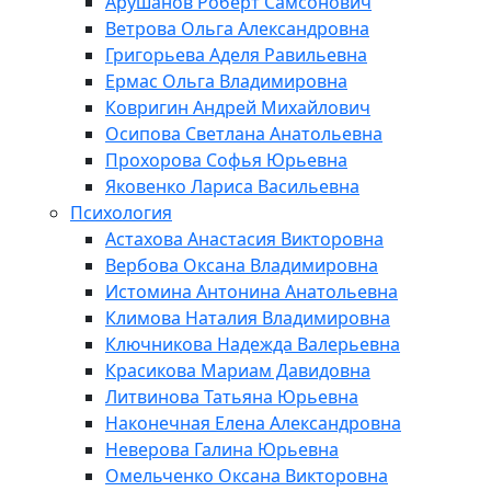
Арушанов Роберт Самсонович
Ветрова Ольга Александровна
Григорьева Аделя Равильевна
Ермас Ольга Владимировна
Ковригин Андрей Михайлович
Осипова Светлана Анатольевна
Прохорова Софья Юрьевна
Яковенко Лариса Васильевна
Психология
Астахова Анастасия Викторовна
Вербова Оксана Владимировна
Истомина Антонина Анатольевна
Климова Наталия Владимировна
Ключникова Надежда Валерьевна
Красикова Мариам Давидовна
Литвинова Татьяна Юрьевна
Наконечная Елена Александровна
Неверова Галина Юрьевна
Омельченко Оксана Викторовна