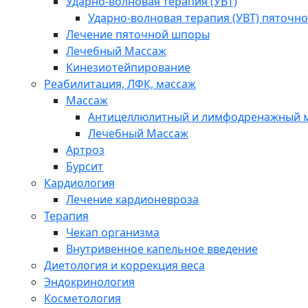
Ударно-волновая терапия (УВТ)
Ударно-волновая терапия (УВТ) пяточн
Лечение пяточной шпоры
Лечебный Массаж
Кинезиотейпирование
Реабилитация, ЛФК, массаж
Массаж
Антицеллюлитный и лимфодренажный 
Лечебный Массаж
Артроз
Бурсит
Кардиология
Лечение кардионевроза
Терапия
Чекап организма
Внутривенное капельное введение
Диетология и коррекция веса
Эндокринология
Косметология