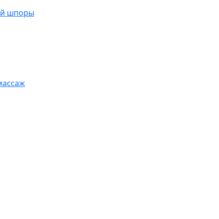
ой шпоры
массаж