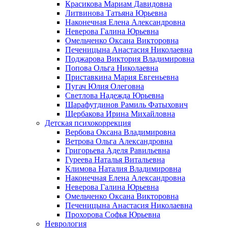
Красикова Мариам Давидовна
Литвинова Татьяна Юрьевна
Наконечная Елена Александровна
Неверова Галина Юрьевна
Омельченко Оксана Викторовна
Печеницына Анастасия Николаевна
Поджарова Виктория Владимировна
Попова Ольга Николаевна
Приставкина Мария Евгеньевна
Пугач Юлия Олеговна
Светлова Надежда Юрьевна
Шарафутдинов Рамиль Фатыхович
Щербакова Ирина Михайловна
Детская психокоррекция
Вербова Оксана Владимировна
Ветрова Ольга Александровна
Григорьева Аделя Равильевна
Гуреева Наталья Витальевна
Климова Наталия Владимировна
Наконечная Елена Александровна
Неверова Галина Юрьевна
Омельченко Оксана Викторовна
Печеницына Анастасия Николаевна
Прохорова Софья Юрьевна
Неврология