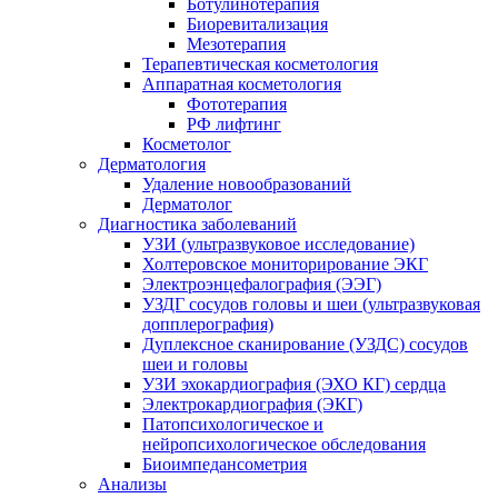
Ботулинотерапия
Биоревитализация
Мезотерапия
Терапевтическая косметология
Аппаратная косметология
Фототерапия
РФ лифтинг
Косметолог
Дерматология
Удаление новообразований
Дерматолог
Диагностика заболеваний
УЗИ (ультразвуковое исследование)
Холтеровское мониторирование ЭКГ
Электроэнцефалография (ЭЭГ)
УЗДГ сосудов головы и шеи (ультразвуковая
допплерография)
Дуплексное сканирование (УЗДС) сосудов
шеи и головы
УЗИ эхокардиография (ЭХО КГ) сердца
Электрокардиография (ЭКГ)
Патопсихологическое и
нейропсихологическое обследования
Биоимпедансометрия
Анализы