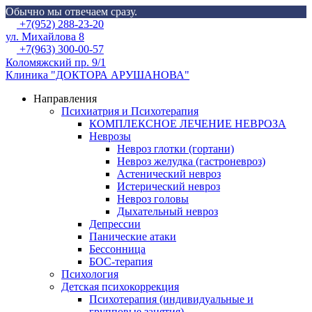
Обычно мы отвечаем сразу.
Skip
Menu
+7(952) 288-23-20
to
ул. Михайлова 8
content
+7(963) 300-00-57
Коломяжский пр. 9/1
Клиника "ДОКТОРА АРУШАНОВА"
Направления
Психиатрия и Психотерапия
КОМПЛЕКСНОЕ ЛЕЧЕНИЕ НЕВРОЗА
Неврозы
Невроз глотки (гортани)
Невроз желудка (гастроневроз)
Астенический невроз
Истерический невроз
Невроз головы
Дыхательный невроз
Депрессии
Панические атаки
Бессонница
БОС-терапия
Психология
Детская психокоррекция
Психотерапия (индивидуальные и
групповые занятия)