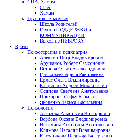
СПА, Хамам
СПА
Хамам
Групповые занятия
Школа Родителей
Группа ПОДДЕРЖКИ и
КОММУНИКАЦИИ
Выход из НЕВРОЗА
Врачи
Психотерапия и психиатрия
Алексин Петр Владимирович
Арушанов Роберт Самсонович
Ветрова Ольга Александровна
Григорьева Аделя Равильевна
Ермас Ольга Владимировна
Ковригин Андрей Михайлович
Осипова Светлана Анатольевна
Прохорова Софья Юрьевна
Яковенко Лариса Васильевна
Психология
Астахова Анастасия Викторовна
Вербова Оксана Владимировна
Истомина Антонина Анатольевна
Климова Наталия Владимировна
Ключникова Надежда Валерьевна