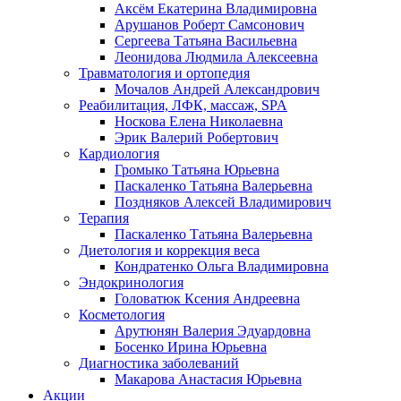
Аксём Екатерина Владимировна
Арушанов Роберт Самсонович
Сергеева Татьяна Васильевна
Леонидова Людмила Алексеевна
Травматология и ортопедия
Мочалов Андрей Александрович
Реабилитация, ЛФК, массаж, SPA
Носкова Елена Николаевна
Эрик Валерий Робертович
Кардиология
Громыко Татьяна Юрьевна
Паскаленко Татьяна Валерьевна
Поздняков Алексей Владимирович
Терапия
Паскаленко Татьяна Валерьевна
Диетология и коррекция веса
Кондратенко Ольга Владимировна
Эндокринология
Головатюк Ксения Андреевна
Косметология
Арутюнян Валерия Эдуардовна
Босенко Ирина Юрьевна
Диагностика заболеваний
Макарова Анастасия Юрьевна
Акции