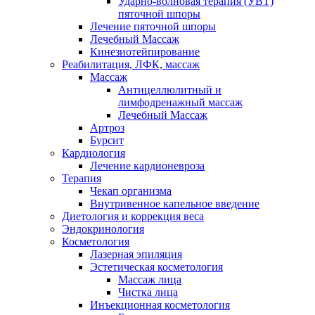
Ударно-волновая терапия (УВТ)
пяточной шпоры
Лечение пяточной шпоры
Лечебный Массаж
Кинезиотейпирование
Реабилитация, ЛФК, массаж
Массаж
Антицеллюлитный и
лимфодренажный массаж
Лечебный Массаж
Артроз
Бурсит
Кардиология
Лечение кардионевроза
Терапия
Чекап организма
Внутривенное капельное введение
Диетология и коррекция веса
Эндокринология
Косметология
Лазерная эпиляция
Эстетическая косметология
Массаж лица
Чистка лица
Инъекционная косметология