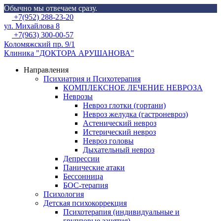
Обычно мы отвечаем сразу.
Skip
Menu
+7(952) 288-23-20
to
ул. Михайлова 8
content
+7(963) 300-00-57
Коломяжский пр. 9/1
Клиника "ДОКТОРА АРУШАНОВА"
Направления
Психиатрия и Психотерапия
КОМПЛЕКСНОЕ ЛЕЧЕНИЕ НЕВРОЗА
Неврозы
Невроз глотки (гортани)
Невроз желудка (гастроневроз)
Астенический невроз
Истерический невроз
Невроз головы
Дыхательный невроз
Депрессии
Панические атаки
Бессонница
БОС-терапия
Психология
Детская психокоррекция
Психотерапия (индивидуальные и
групповые занятия)