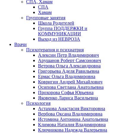
СПА, Хамам
СПА
Хамам
Групповые занятия
Школа Родителей
Группа ПОДДЕРЖКИ и
КОММУНИКАЦИИ
Выход из НЕВРОЗА
Врачи
Психотерапия и психиатрия
Алексин Петр Владимирович
Арушанов Роберт Самсонович
Ветрова Ольга Александровна
Григорьева Аделя Равильевна
Ермас Ольга Владимировна
Ковригин Андрей Михайлович
Осипова Светлана Анатольевна
Прохорова Софья Юрьевна
Яковенко Лариса Васильевна
Психология
Астахова Анастасия Викторовна
Вербова Оксана Владимировна
Истомина Антонина Анатольевна
Климова Наталия Владимировна
Ключникова Надежда Валерьевна