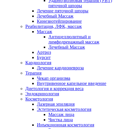
Ударно-волновая терапия (УВТ)
пяточной шпоры
Лечение пяточной шпоры
Лечебный Массаж
Кинезиотейпирование
Реабилитация, ЛФК, массаж
Массаж
Антицеллюлитный и
лимфодренажный массаж
Лечебный Массаж
Артроз
Бурсит
Кардиология
Лечение кардионевроза
Терапия
Чекап организма
Внутривенное капельное введение
Диетология и коррекция веса
Эндокринология
Косметология
Лазерная эпиляция
Эстетическая косметология
Массаж лица
Чистка лица
Инъекционная косметология