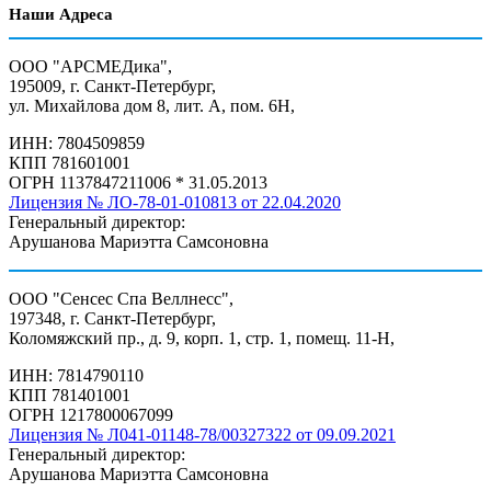
Наши Адреса
ООО "АРСМЕДика",
195009, г. Санкт-Петербург,
ул. Михайлова дом 8, лит. А, пом. 6Н,
ИНН: 7804509859
КПП 781601001
ОГРН 1137847211006 * 31.05.2013
Лицензия № ЛО-78-01-010813 от 22.04.2020
Генеральный директор:
Арушанова Мариэтта Самсоновна
ООО "Сенсес Спа Веллнесс",
197348, г. Санкт-Петербург,
Коломяжский пр., д. 9, корп. 1, стр. 1, помещ. 11-Н,
ИНН: 7814790110
КПП 781401001
ОГРН 1217800067099
Лицензия № Л041-01148-78/00327322 от 09.09.2021
Генеральный директор:
Арушанова Мариэтта Самсоновна