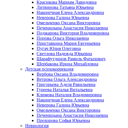
Красикова Мариам Давидовна
Литвинова Татьяна Юрьевна
Наконечная Елена Александровна
Неверова Галина Юрьевна
Омельченко Оксана Викторовна
Печеницына Анастасия Николаевна
Поджарова Виктория Владимировна
Попова Ольга Николаевна
Приставкина Мария Евгеньевна
Пугач Юлия Олеговна
Светлова Надежда Юрьевна
Шарафутдинов Рамиль Фатыхович
Щербакова Ирина Михайловна
Детская психокоррекция
Вербова Оксана Владимировна
Ветрова Ольга Александровна
Григорьева Аделя Равильевна
Гуреева Наталья Витальевна
Климова Наталия Владимировна
Наконечная Елена Александровна
Неверова Галина Юрьевна
Омельченко Оксана Викторовна
Печеницына Анастасия Николаевна
Прохорова Софья Юрьевна
Неврология