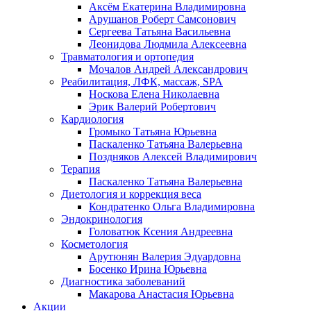
Аксём Екатерина Владимировна
Арушанов Роберт Самсонович
Сергеева Татьяна Васильевна
Леонидова Людмила Алексеевна
Травматология и ортопедия
Мочалов Андрей Александрович
Реабилитация, ЛФК, массаж, SPA
Носкова Елена Николаевна
Эрик Валерий Робертович
Кардиология
Громыко Татьяна Юрьевна
Паскаленко Татьяна Валерьевна
Поздняков Алексей Владимирович
Терапия
Паскаленко Татьяна Валерьевна
Диетология и коррекция веса
Кондратенко Ольга Владимировна
Эндокринология
Головатюк Ксения Андреевна
Косметология
Арутюнян Валерия Эдуардовна
Босенко Ирина Юрьевна
Диагностика заболеваний
Макарова Анастасия Юрьевна
Акции