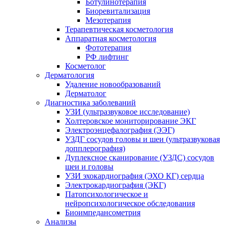
Ботулинотерапия
Биоревитализация
Мезотерапия
Терапевтическая косметология
Аппаратная косметология
Фототерапия
РФ лифтинг
Косметолог
Дерматология
Удаление новообразований
Дерматолог
Диагностика заболеваний
УЗИ (ультразвуковое исследование)
Холтеровское мониторирование ЭКГ
Электроэнцефалография (ЭЭГ)
УЗДГ сосудов головы и шеи (ультразвуковая
допплерография)
Дуплексное сканирование (УЗДС) сосудов
шеи и головы
УЗИ эхокардиография (ЭХО КГ) сердца
Электрокардиография (ЭКГ)
Патопсихологическое и
нейропсихологическое обследования
Биоимпедансометрия
Анализы