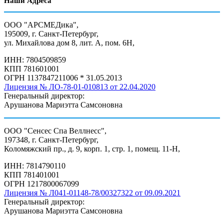
Наши Адреса
ООО "АРСМЕДика",
195009, г. Санкт-Петербург,
ул. Михайлова дом 8, лит. А, пом. 6Н,
ИНН: 7804509859
КПП 781601001
ОГРН 1137847211006 * 31.05.2013
Лицензия № ЛО-78-01-010813 от 22.04.2020
Генеральный директор:
Арушанова Мариэтта Самсоновна
ООО "Сенсес Спа Веллнесс",
197348, г. Санкт-Петербург,
Коломяжский пр., д. 9, корп. 1, стр. 1, помещ. 11-Н,
ИНН: 7814790110
КПП 781401001
ОГРН 1217800067099
Лицензия № Л041-01148-78/00327322 от 09.09.2021
Генеральный директор:
Арушанова Мариэтта Самсоновна