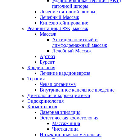
Ударно-волновая терапия (УВТ)
пяточной шпоры
Лечение пяточной шпоры
Лечебный Массаж
Кинезиотейпирование
Реабилитация, ЛФК, массаж
Массаж
Антицеллюлитный и
лимфодренажный массаж
Лечебный Массаж
Артроз
Бурсит
Кардиология
Лечение кардионевроза
Терапия
Чекап организма
Внутривенное капельное введение
Диетология и коррекция веса
Эндокринология
Косметология
Лазерная эпиляция
Эстетическая косметология
Массаж лица
Чистка лица
Инъекционная косметология