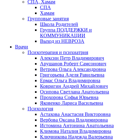
СПА, Хамам
СПА
Хамам
Групповые занятия
Школа Родителей
Группа ПОДДЕРЖКИ и
КОММУНИКАЦИИ
Выход из НЕВРОЗА
Врачи
Психотерапия и психиатрия
Алексин Петр Владимирович
Арушанов Роберт Самсонович
Ветрова Ольга Александровна
Григорьева Аделя Равильевна
Ермас Ольга Владимировна
Ковригин Андрей Михайлович
Осипова Светлана Анатольевна
Прохорова Софья Юрьевна
Яковенко Лариса Васильевна
Психология
Астахова Анастасия Викторовна
Вербова Оксана Владимировна
Истомина Антонина Анатольевна
Климова Наталия Владимировна
Ключникова Надежда Валерьевна