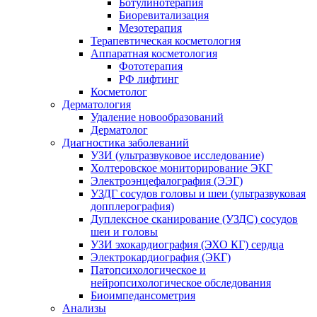
Ботулинотерапия
Биоревитализация
Мезотерапия
Терапевтическая косметология
Аппаратная косметология
Фототерапия
РФ лифтинг
Косметолог
Дерматология
Удаление новообразований
Дерматолог
Диагностика заболеваний
УЗИ (ультразвуковое исследование)
Холтеровское мониторирование ЭКГ
Электроэнцефалография (ЭЭГ)
УЗДГ сосудов головы и шеи (ультразвуковая
допплерография)
Дуплексное сканирование (УЗДС) сосудов
шеи и головы
УЗИ эхокардиография (ЭХО КГ) сердца
Электрокардиография (ЭКГ)
Патопсихологическое и
нейропсихологическое обследования
Биоимпедансометрия
Анализы