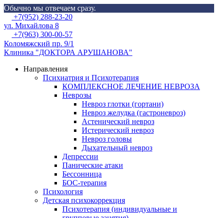
Обычно мы отвечаем сразу.
Skip
Menu
+7(952) 288-23-20
to
ул. Михайлова 8
content
+7(963) 300-00-57
Коломяжский пр. 9/1
Клиника "ДОКТОРА АРУШАНОВА"
Направления
Психиатрия и Психотерапия
КОМПЛЕКСНОЕ ЛЕЧЕНИЕ НЕВРОЗА
Неврозы
Невроз глотки (гортани)
Невроз желудка (гастроневроз)
Астенический невроз
Истерический невроз
Невроз головы
Дыхательный невроз
Депрессии
Панические атаки
Бессонница
БОС-терапия
Психология
Детская психокоррекция
Психотерапия (индивидуальные и
групповые занятия)