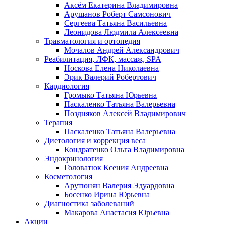
Аксём Екатерина Владимировна
Арушанов Роберт Самсонович
Сергеева Татьяна Васильевна
Леонидова Людмила Алексеевна
Травматология и ортопедия
Мочалов Андрей Александрович
Реабилитация, ЛФК, массаж, SPA
Носкова Елена Николаевна
Эрик Валерий Робертович
Кардиология
Громыко Татьяна Юрьевна
Паскаленко Татьяна Валерьевна
Поздняков Алексей Владимирович
Терапия
Паскаленко Татьяна Валерьевна
Диетология и коррекция веса
Кондратенко Ольга Владимировна
Эндокринология
Головатюк Ксения Андреевна
Косметология
Арутюнян Валерия Эдуардовна
Босенко Ирина Юрьевна
Диагностика заболеваний
Макарова Анастасия Юрьевна
Акции