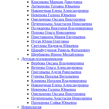
Красикова Мариам Давидовна
Литвинова Татьяна Юрьевна
Наконечная Елена Александровна
Неверова Галина Юрьевна
Омельченко Оксана Викторовна
Печеницына Анастасия Николаевна
Поджарова Виктория Владимировна
Попова Ольга Николаевна
Приставкина Мария Евгеньевна
Пугач Юлия Олеговна
Светлова Надежда Юрьевна
Шарафутдинов Рамиль Фатыхович
Щербакова Ирина Михайловна
Детская психокоррекция
Вербова Оксана Владимировна
Ветрова Ольга Александровна
Григорьева Аделя Равильевна
Гуреева Наталья Витальевна
Климова Наталия Владимировна
Наконечная Елена Александровна
Неверова Галина Юрьевна
Омельченко Оксана Викторовна
Печеницына Анастасия Николаевна
Прохорова Софья Юрьевна
Неврология