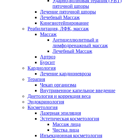
Ударно-волновая терапия (УВТ)
пяточной шпоры
Лечение пяточной шпоры
Лечебный Массаж
Кинезиотейпирование
Реабилитация, ЛФК, массаж
Массаж
Антицеллюлитный и
лимфодренажный массаж
Лечебный Массаж
Артроз
Бурсит
Кардиология
Лечение кардионевроза
Терапия
Чекап организма
Внутривенное капельное введение
Диетология и коррекция веса
Эндокринология
Косметология
Лазерная эпиляция
Эстетическая косметология
Массаж лица
Чистка лица
Инъекционная косметология