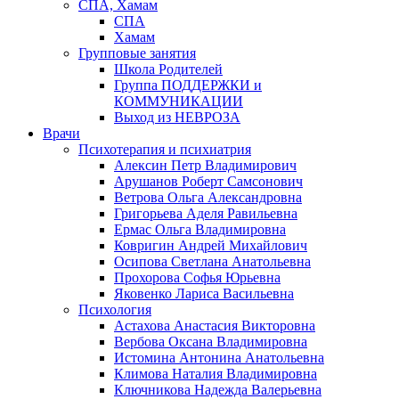
СПА, Хамам
СПА
Хамам
Групповые занятия
Школа Родителей
Группа ПОДДЕРЖКИ и
КОММУНИКАЦИИ
Выход из НЕВРОЗА
Врачи
Психотерапия и психиатрия
Алексин Петр Владимирович
Арушанов Роберт Самсонович
Ветрова Ольга Александровна
Григорьева Аделя Равильевна
Ермас Ольга Владимировна
Ковригин Андрей Михайлович
Осипова Светлана Анатольевна
Прохорова Софья Юрьевна
Яковенко Лариса Васильевна
Психология
Астахова Анастасия Викторовна
Вербова Оксана Владимировна
Истомина Антонина Анатольевна
Климова Наталия Владимировна
Ключникова Надежда Валерьевна