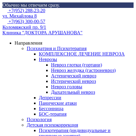
Обычно мы отвечаем сразу.
Skip
Menu
+7(952) 288-23-20
to
ул. Михайлова 8
content
+7(963) 300-00-57
Коломяжский пр. 9/1
Клиника "ДОКТОРА АРУШАНОВА"
Направления
Психиатрия и Психотерапия
КОМПЛЕКСНОЕ ЛЕЧЕНИЕ НЕВРОЗА
Неврозы
Невроз глотки (гортани)
Невроз желудка (гастроневроз)
Астенический невроз
Истерический невроз
Невроз головы
Дыхательный невроз
Депрессии
Панические атаки
Бессонница
БОС-терапия
Психология
Детская психокоррекция
Психотерапия (индивидуальные и
групповые занятия)