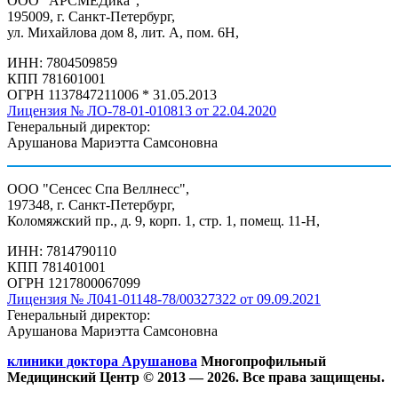
ООО "АРСМЕДика",
195009, г. Санкт-Петербург,
ул. Михайлова дом 8, лит. А, пом. 6Н,
ИНН: 7804509859
КПП 781601001
ОГРН 1137847211006 * 31.05.2013
Лицензия № ЛО-78-01-010813 от 22.04.2020
Генеральный директор:
Арушанова Мариэтта Самсоновна
ООО "Сенсес Спа Веллнесс",
197348, г. Санкт-Петербург,
Коломяжский пр., д. 9, корп. 1, стр. 1, помещ. 11-Н,
ИНН: 7814790110
КПП 781401001
ОГРН 1217800067099
Лицензия № Л041-01148-78/00327322 от 09.09.2021
Генеральный директор:
Арушанова Мариэтта Самсоновна
клиники доктора Арушанова
Многопрофильный
Медицинский Центр © 2013 —
2026. Все права защищены.