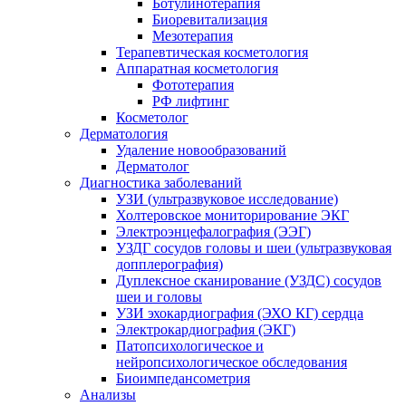
Ботулинотерапия
Биоревитализация
Мезотерапия
Терапевтическая косметология
Аппаратная косметология
Фототерапия
РФ лифтинг
Косметолог
Дерматология
Удаление новообразований
Дерматолог
Диагностика заболеваний
УЗИ (ультразвуковое исследование)
Холтеровское мониторирование ЭКГ
Электроэнцефалография (ЭЭГ)
УЗДГ сосудов головы и шеи (ультразвуковая
допплерография)
Дуплексное сканирование (УЗДС) сосудов
шеи и головы
УЗИ эхокардиография (ЭХО КГ) сердца
Электрокардиография (ЭКГ)
Патопсихологическое и
нейропсихологическое обследования
Биоимпедансометрия
Анализы