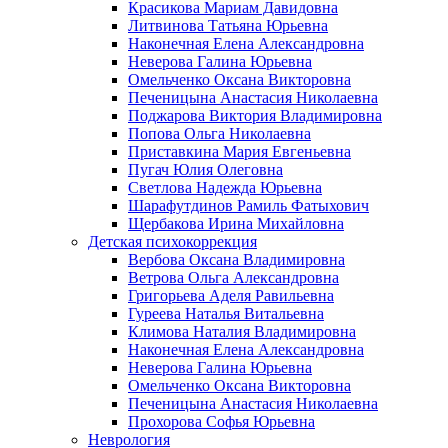
Красикова Мариам Давидовна
Литвинова Татьяна Юрьевна
Наконечная Елена Александровна
Неверова Галина Юрьевна
Омельченко Оксана Викторовна
Печеницына Анастасия Николаевна
Поджарова Виктория Владимировна
Попова Ольга Николаевна
Приставкина Мария Евгеньевна
Пугач Юлия Олеговна
Светлова Надежда Юрьевна
Шарафутдинов Рамиль Фатыхович
Щербакова Ирина Михайловна
Детская психокоррекция
Вербова Оксана Владимировна
Ветрова Ольга Александровна
Григорьева Аделя Равильевна
Гуреева Наталья Витальевна
Климова Наталия Владимировна
Наконечная Елена Александровна
Неверова Галина Юрьевна
Омельченко Оксана Викторовна
Печеницына Анастасия Николаевна
Прохорова Софья Юрьевна
Неврология