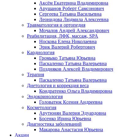
Аксём Екатерина Владимировна
Арушанов Роберт Самсонович
Сергеева Татьяна Васильевна
Леонидова Людмила Алексеевна
Травматология и ортопедия
Мочалов Андрей Александрович
Реабилитация, ЛФК, массаж, SPA
Носкова Елена Николаевна
Эрик Валерий Робертович
Кардиология
Громыко Татьяна Юрьевна
Паскаленко Татьяна Валерьевна
Поздняков Алексей Владимирович
Терапия
Паскаленко Татьяна Валерьевна
Диетология и коррекция веса
Кондратенко Ольга Владимировна
Эндокринология
Головатюк Ксения Андреевна
Косметология
Арутюнян Валерия Эдуардовна
Босенко Ирина Юрьевна
Диагностика заболеваний
Макарова Анастасия Юрьевна
Акции