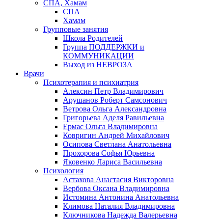
СПА, Хамам
СПА
Хамам
Групповые занятия
Школа Родителей
Группа ПОДДЕРЖКИ и
КОММУНИКАЦИИ
Выход из НЕВРОЗА
Врачи
Психотерапия и психиатрия
Алексин Петр Владимирович
Арушанов Роберт Самсонович
Ветрова Ольга Александровна
Григорьева Аделя Равильевна
Ермас Ольга Владимировна
Ковригин Андрей Михайлович
Осипова Светлана Анатольевна
Прохорова Софья Юрьевна
Яковенко Лариса Васильевна
Психология
Астахова Анастасия Викторовна
Вербова Оксана Владимировна
Истомина Антонина Анатольевна
Климова Наталия Владимировна
Ключникова Надежда Валерьевна