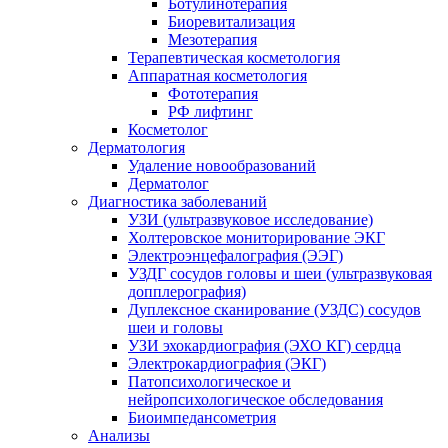
Ботулинотерапия
Биоревитализация
Мезотерапия
Терапевтическая косметология
Аппаратная косметология
Фототерапия
РФ лифтинг
Косметолог
Дерматология
Удаление новообразований
Дерматолог
Диагностика заболеваний
УЗИ (ультразвуковое исследование)
Холтеровское мониторирование ЭКГ
Электроэнцефалография (ЭЭГ)
УЗДГ сосудов головы и шеи (ультразвуковая
допплерография)
Дуплексное сканирование (УЗДС) сосудов
шеи и головы
УЗИ эхокардиография (ЭХО КГ) сердца
Электрокардиография (ЭКГ)
Патопсихологическое и
нейропсихологическое обследования
Биоимпедансометрия
Анализы