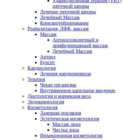
Ударно-волновая терапия (УВТ)
пяточной шпоры
Лечение пяточной шпоры
Лечебный Массаж
Кинезиотейпирование
Реабилитация, ЛФК, массаж
Массаж
Антицеллюлитный и
лимфодренажный массаж
Лечебный Массаж
Артроз
Бурсит
Кардиология
Лечение кардионевроза
Терапия
Чекап организма
Внутривенное капельное введение
Диетология и коррекция веса
Эндокринология
Косметология
Лазерная эпиляция
Эстетическая косметология
Массаж лица
Чистка лица
Инъекционная косметология