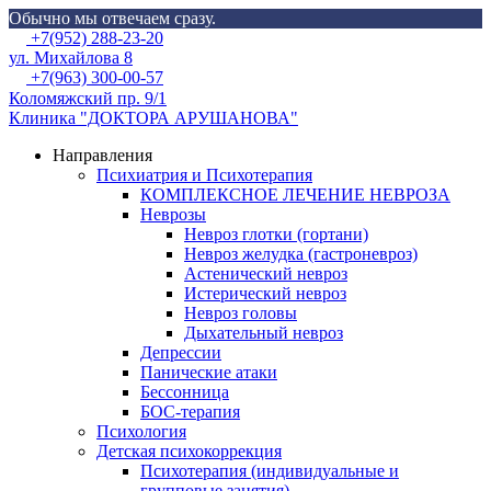
Обычно мы отвечаем сразу.
Skip
Menu
+7(952) 288-23-20
to
ул. Михайлова 8
content
+7(963) 300-00-57
Коломяжский пр. 9/1
Клиника "ДОКТОРА АРУШАНОВА"
Направления
Психиатрия и Психотерапия
КОМПЛЕКСНОЕ ЛЕЧЕНИЕ НЕВРОЗА
Неврозы
Невроз глотки (гортани)
Невроз желудка (гастроневроз)
Астенический невроз
Истерический невроз
Невроз головы
Дыхательный невроз
Депрессии
Панические атаки
Бессонница
БОС-терапия
Психология
Детская психокоррекция
Психотерапия (индивидуальные и
групповые занятия)