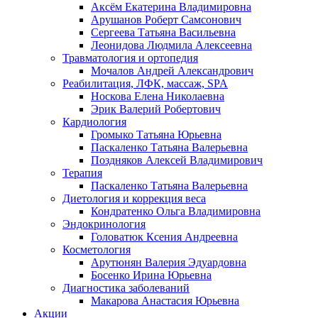
Аксём Екатерина Владимировна
Арушанов Роберт Самсонович
Сергеева Татьяна Васильевна
Леонидова Людмила Алексеевна
Травматология и ортопедия
Мочалов Андрей Александрович
Реабилитация, ЛФК, массаж, SPA
Носкова Елена Николаевна
Эрик Валерий Робертович
Кардиология
Громыко Татьяна Юрьевна
Паскаленко Татьяна Валерьевна
Поздняков Алексей Владимирович
Терапия
Паскаленко Татьяна Валерьевна
Диетология и коррекция веса
Кондратенко Ольга Владимировна
Эндокринология
Головатюк Ксения Андреевна
Косметология
Арутюнян Валерия Эдуардовна
Босенко Ирина Юрьевна
Диагностика заболеваний
Макарова Анастасия Юрьевна
Акции