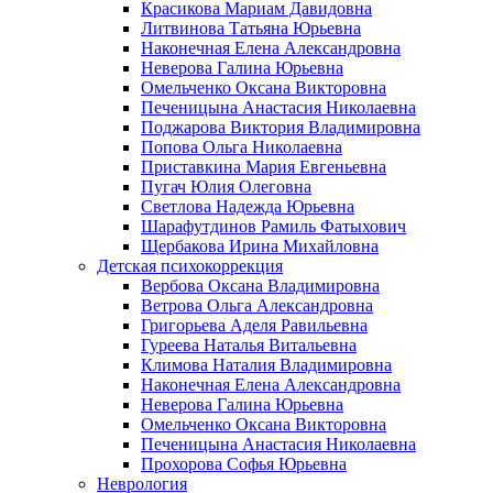
Красикова Мариам Давидовна
Литвинова Татьяна Юрьевна
Наконечная Елена Александровна
Неверова Галина Юрьевна
Омельченко Оксана Викторовна
Печеницына Анастасия Николаевна
Поджарова Виктория Владимировна
Попова Ольга Николаевна
Приставкина Мария Евгеньевна
Пугач Юлия Олеговна
Светлова Надежда Юрьевна
Шарафутдинов Рамиль Фатыхович
Щербакова Ирина Михайловна
Детская психокоррекция
Вербова Оксана Владимировна
Ветрова Ольга Александровна
Григорьева Аделя Равильевна
Гуреева Наталья Витальевна
Климова Наталия Владимировна
Наконечная Елена Александровна
Неверова Галина Юрьевна
Омельченко Оксана Викторовна
Печеницына Анастасия Николаевна
Прохорова Софья Юрьевна
Неврология