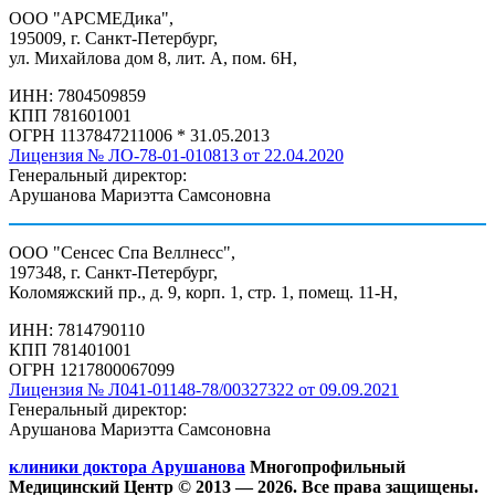
ООО "АРСМЕДика",
195009, г. Санкт-Петербург,
ул. Михайлова дом 8, лит. А, пом. 6Н,
ИНН: 7804509859
КПП 781601001
ОГРН 1137847211006 * 31.05.2013
Лицензия № ЛО-78-01-010813 от 22.04.2020
Генеральный директор:
Арушанова Мариэтта Самсоновна
ООО "Сенсес Спа Веллнесс",
197348, г. Санкт-Петербург,
Коломяжский пр., д. 9, корп. 1, стр. 1, помещ. 11-Н,
ИНН: 7814790110
КПП 781401001
ОГРН 1217800067099
Лицензия № Л041-01148-78/00327322 от 09.09.2021
Генеральный директор:
Арушанова Мариэтта Самсоновна
клиники доктора Арушанова
Многопрофильный
Медицинский Центр © 2013 —
2026. Все права защищены.