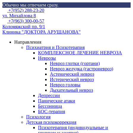
Обычно мы отвечаем сразу.
Skip
Menu
+7(952) 288-23-20
to
ул. Михайлова 8
content
+7(963) 300-00-57
Коломяжский пр. 9/1
Клиника "ДОКТОРА АРУШАНОВА"
Направления
Психиатрия и Психотерапия
КОМПЛЕКСНОЕ ЛЕЧЕНИЕ НЕВРОЗА
Неврозы
Невроз глотки (гортани)
Невроз желудка (гастроневроз)
Астенический невроз
Истерический невроз
Невроз головы
Дыхательный невроз
Депрессии
Панические атаки
Бессонница
БОС-терапия
Психология
Детская психокоррекция
Психотерапия (индивидуальные и
групповые занятия)