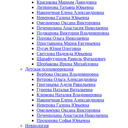
Красикова Мариам Давидовна
Литвинова Татьяна Юрьевна
Наконечная Елена Александровна
Неверова Галина Юрьевна
Омельченко Оксана Викторовна
Печеницына Анастасия Николаевна
Поджарова Виктория Владимировна
Попова Ольга Николаевна
Приставкина Мария Евгеньевна
Пугач Юлия Олеговна
Светлова Надежда Юрьевна
Шарафутдинов Рамиль Фатыхович
Щербакова Ирина Михайловна
Детская психокоррекция
Вербова Оксана Владимировна
Ветрова Ольга Александровна
Григорьева Аделя Равильевна
Гуреева Наталья Витальевна
Климова Наталия Владимировна
Наконечная Елена Александровна
Неверова Галина Юрьевна
Омельченко Оксана Викторовна
Печеницына Анастасия Николаевна
Прохорова Софья Юрьевна
Неврология