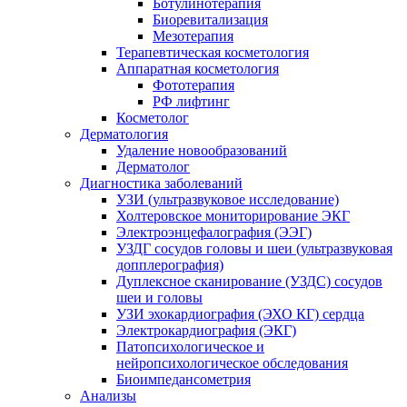
Ботулинотерапия
Биоревитализация
Мезотерапия
Терапевтическая косметология
Аппаратная косметология
Фототерапия
РФ лифтинг
Косметолог
Дерматология
Удаление новообразований
Дерматолог
Диагностика заболеваний
УЗИ (ультразвуковое исследование)
Холтеровское мониторирование ЭКГ
Электроэнцефалография (ЭЭГ)
УЗДГ сосудов головы и шеи (ультразвуковая
допплерография)
Дуплексное сканирование (УЗДС) сосудов
шеи и головы
УЗИ эхокардиография (ЭХО КГ) сердца
Электрокардиография (ЭКГ)
Патопсихологическое и
нейропсихологическое обследования
Биоимпедансометрия
Анализы