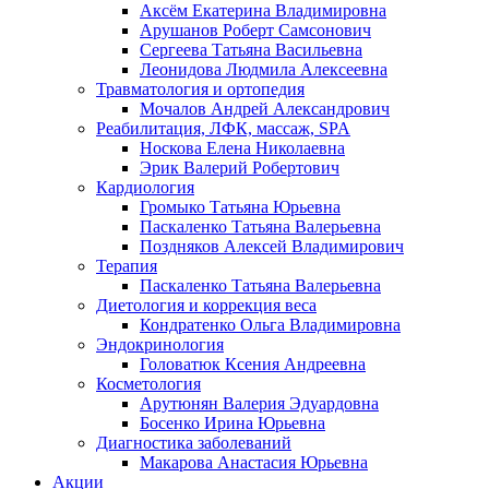
Аксём Екатерина Владимировна
Арушанов Роберт Самсонович
Сергеева Татьяна Васильевна
Леонидова Людмила Алексеевна
Травматология и ортопедия
Мочалов Андрей Александрович
Реабилитация, ЛФК, массаж, SPA
Носкова Елена Николаевна
Эрик Валерий Робертович
Кардиология
Громыко Татьяна Юрьевна
Паскаленко Татьяна Валерьевна
Поздняков Алексей Владимирович
Терапия
Паскаленко Татьяна Валерьевна
Диетология и коррекция веса
Кондратенко Ольга Владимировна
Эндокринология
Головатюк Ксения Андреевна
Косметология
Арутюнян Валерия Эдуардовна
Босенко Ирина Юрьевна
Диагностика заболеваний
Макарова Анастасия Юрьевна
Акции