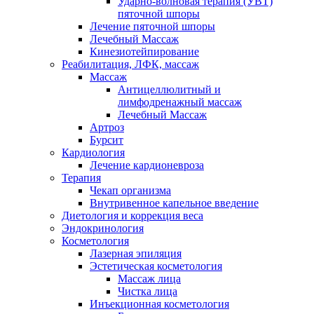
Ударно-волновая терапия (УВТ)
пяточной шпоры
Лечение пяточной шпоры
Лечебный Массаж
Кинезиотейпирование
Реабилитация, ЛФК, массаж
Массаж
Антицеллюлитный и
лимфодренажный массаж
Лечебный Массаж
Артроз
Бурсит
Кардиология
Лечение кардионевроза
Терапия
Чекап организма
Внутривенное капельное введение
Диетология и коррекция веса
Эндокринология
Косметология
Лазерная эпиляция
Эстетическая косметология
Массаж лица
Чистка лица
Инъекционная косметология