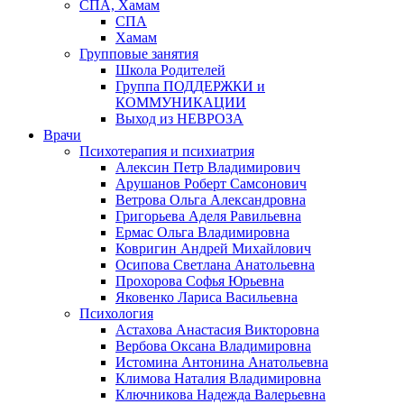
СПА, Хамам
СПА
Хамам
Групповые занятия
Школа Родителей
Группа ПОДДЕРЖКИ и
КОММУНИКАЦИИ
Выход из НЕВРОЗА
Врачи
Психотерапия и психиатрия
Алексин Петр Владимирович
Арушанов Роберт Самсонович
Ветрова Ольга Александровна
Григорьева Аделя Равильевна
Ермас Ольга Владимировна
Ковригин Андрей Михайлович
Осипова Светлана Анатольевна
Прохорова Софья Юрьевна
Яковенко Лариса Васильевна
Психология
Астахова Анастасия Викторовна
Вербова Оксана Владимировна
Истомина Антонина Анатольевна
Климова Наталия Владимировна
Ключникова Надежда Валерьевна