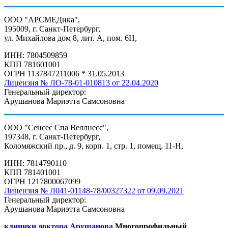
ООО "АРСМЕДика",
195009, г. Санкт-Петербург,
ул. Михайлова дом 8, лит. А, пом. 6Н,
ИНН: 7804509859
КПП 781601001
ОГРН 1137847211006 * 31.05.2013
Лицензия № ЛО-78-01-010813 от 22.04.2020
Генеральный директор:
Арушанова Мариэтта Самсоновна
ООО "Сенсес Спа Веллнесс",
197348, г. Санкт-Петербург,
Коломяжский пр., д. 9, корп. 1, стр. 1, помещ. 11-Н,
ИНН: 7814790110
КПП 781401001
ОГРН 1217800067099
Лицензия № Л041-01148-78/00327322 от 09.09.2021
Генеральный директор:
Арушанова Мариэтта Самсоновна
клиники доктора Арушанова
Многопрофильный