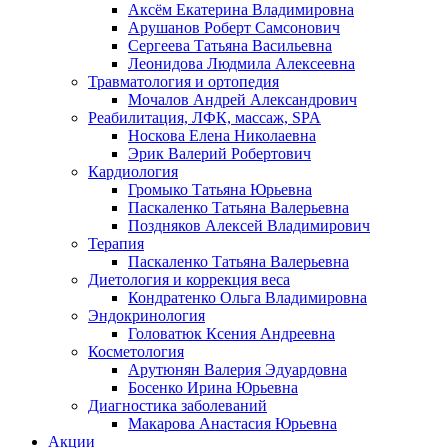
Аксём Екатерина Владимировна
Арушанов Роберт Самсонович
Сергеева Татьяна Васильевна
Леонидова Людмила Алексеевна
Травматология и ортопедия
Мочалов Андрей Александрович
Реабилитация, ЛФК, массаж, SPA
Носкова Елена Николаевна
Эрик Валерий Робертович
Кардиология
Громыко Татьяна Юрьевна
Паскаленко Татьяна Валерьевна
Поздняков Алексей Владимирович
Терапия
Паскаленко Татьяна Валерьевна
Диетология и коррекция веса
Кондратенко Ольга Владимировна
Эндокринология
Головатюк Ксения Андреевна
Косметология
Арутюнян Валерия Эдуардовна
Босенко Ирина Юрьевна
Диагностика заболеваний
Макарова Анастасия Юрьевна
Акции