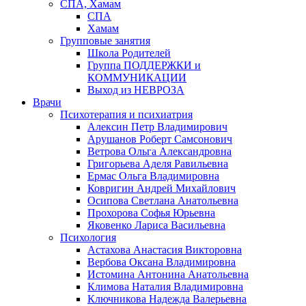
СПА, Хамам
СПА
Хамам
Групповые занятия
Школа Родителей
Группа ПОДДЕРЖКИ и
КОММУНИКАЦИИ
Выход из НЕВРОЗА
Врачи
Психотерапия и психиатрия
Алексин Петр Владимирович
Арушанов Роберт Самсонович
Ветрова Ольга Александровна
Григорьева Аделя Равильевна
Ермас Ольга Владимировна
Ковригин Андрей Михайлович
Осипова Светлана Анатольевна
Прохорова Софья Юрьевна
Яковенко Лариса Васильевна
Психология
Астахова Анастасия Викторовна
Вербова Оксана Владимировна
Истомина Антонина Анатольевна
Климова Наталия Владимировна
Ключникова Надежда Валерьевна