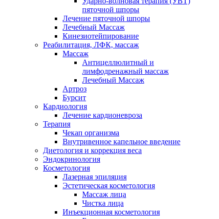
Ударно-волновая терапия (УВТ)
пяточной шпоры
Лечение пяточной шпоры
Лечебный Массаж
Кинезиотейпирование
Реабилитация, ЛФК, массаж
Массаж
Антицеллюлитный и
лимфодренажный массаж
Лечебный Массаж
Артроз
Бурсит
Кардиология
Лечение кардионевроза
Терапия
Чекап организма
Внутривенное капельное введение
Диетология и коррекция веса
Эндокринология
Косметология
Лазерная эпиляция
Эстетическая косметология
Массаж лица
Чистка лица
Инъекционная косметология