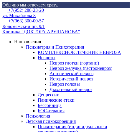
Обычно мы отвечаем сразу.
Skip
Menu
+7(952) 288-23-20
to
ул. Михайлова 8
content
+7(963) 300-00-57
Коломяжский пр. 9/1
Клиника "ДОКТОРА АРУШАНОВА"
Направления
Психиатрия и Психотерапия
КОМПЛЕКСНОЕ ЛЕЧЕНИЕ НЕВРОЗА
Неврозы
Невроз глотки (гортани)
Невроз желудка (гастроневроз)
Астенический невроз
Истерический невроз
Невроз головы
Дыхательный невроз
Депрессии
Панические атаки
Бессонница
БОС-терапия
Психология
Детская психокоррекция
Психотерапия (индивидуальные и
групповые занятия)