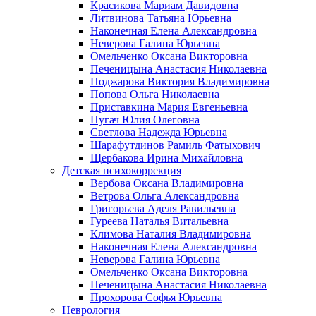
Красикова Мариам Давидовна
Литвинова Татьяна Юрьевна
Наконечная Елена Александровна
Неверова Галина Юрьевна
Омельченко Оксана Викторовна
Печеницына Анастасия Николаевна
Поджарова Виктория Владимировна
Попова Ольга Николаевна
Приставкина Мария Евгеньевна
Пугач Юлия Олеговна
Светлова Надежда Юрьевна
Шарафутдинов Рамиль Фатыхович
Щербакова Ирина Михайловна
Детская психокоррекция
Вербова Оксана Владимировна
Ветрова Ольга Александровна
Григорьева Аделя Равильевна
Гуреева Наталья Витальевна
Климова Наталия Владимировна
Наконечная Елена Александровна
Неверова Галина Юрьевна
Омельченко Оксана Викторовна
Печеницына Анастасия Николаевна
Прохорова Софья Юрьевна
Неврология