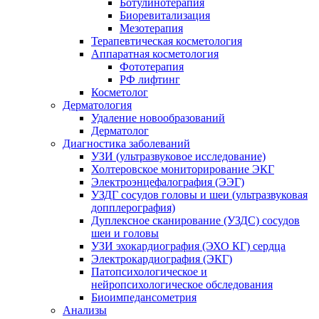
Ботулинотерапия
Биоревитализация
Мезотерапия
Терапевтическая косметология
Аппаратная косметология
Фототерапия
РФ лифтинг
Косметолог
Дерматология
Удаление новообразований
Дерматолог
Диагностика заболеваний
УЗИ (ультразвуковое исследование)
Холтеровское мониторирование ЭКГ
Электроэнцефалография (ЭЭГ)
УЗДГ сосудов головы и шеи (ультразвуковая
допплерография)
Дуплексное сканирование (УЗДС) сосудов
шеи и головы
УЗИ эхокардиография (ЭХО КГ) сердца
Электрокардиография (ЭКГ)
Патопсихологическое и
нейропсихологическое обследования
Биоимпедансометрия
Анализы