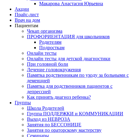
Макарова Анастасия Юрьевна
Акции
Прайс-лист
Врач на дом
Пациентам
Чекап организма
ПРОФОРИЕНТАЦИЯ для школьников
Родителям
Подросткам
Онлайн тесты
Онлайн тесты для детской диагностики
При головной боли
Лечение головокружения
Памятка родственникам по уходу за больными с
деменцией
Памятка для родственников пациентов с
депрессией
Как принять диагноз ребенка?
Группы
Школа Родителей
Группа ПОДДЕРЖКИ и КОММУНИКАЦИИ
Выход из НЕВРОЗА
Занятия по БЕССОНИЦЕ
Занятия по ораторскому мастерству
Семинары