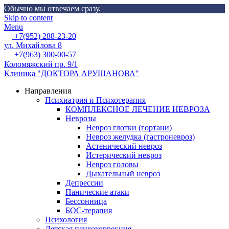
Обычно мы отвечаем сразу.
Skip to content
Menu
+7(952) 288-23-20
ул. Михайлова 8
+7(963) 300-00-57
Коломяжский пр. 9/1
Клиника "ДОКТОРА АРУШАНОВА"
Направления
Психиатрия и Психотерапия
КОМПЛЕКСНОЕ ЛЕЧЕНИЕ НЕВРОЗА
Неврозы
Невроз глотки (гортани)
Невроз желудка (гастроневроз)
Астенический невроз
Истерический невроз
Невроз головы
Дыхательный невроз
Депрессии
Панические атаки
Бессонница
БОС-терапия
Психология
Детская психокоррекция