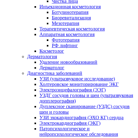
Чистка лица
Инъекционная косметология
Ботулинотерапия
Биоревитализация
Мезотерапия
Терапевтическая косметология
Аппаратная косметология
Фототерапия
РФ лифтинг
Косметолог
Дерматология
Удаление новообразований
Дерматолог
Диагностика заболеваний
УЗИ (ультразвуковое исследование)
Холтеровское мониторирование ЭКГ
Электроэнцефалография (ЭЭГ)
УЗДГ сосудов головы и шеи (ультразвуковая
допплерография)
Дуплексное сканирование (УЗДС) сосудов
шеи и головы
УЗИ эхокардиография (ЭХО КГ) сердца
Электрокардиография (ЭКГ)
Патопсихологическое и
нейропсихологическое обследования