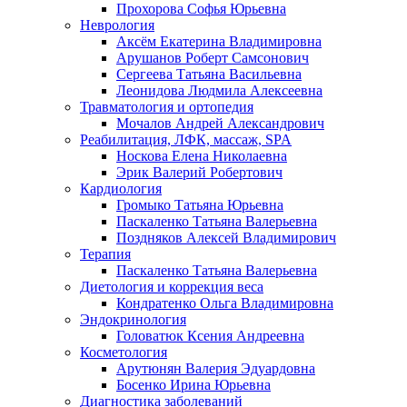
Прохорова Софья Юрьевна
Неврология
Аксём Екатерина Владимировна
Арушанов Роберт Самсонович
Сергеева Татьяна Васильевна
Леонидова Людмила Алексеевна
Травматология и ортопедия
Мочалов Андрей Александрович
Реабилитация, ЛФК, массаж, SPA
Носкова Елена Николаевна
Эрик Валерий Робертович
Кардиология
Громыко Татьяна Юрьевна
Паскаленко Татьяна Валерьевна
Поздняков Алексей Владимирович
Терапия
Паскаленко Татьяна Валерьевна
Диетология и коррекция веса
Кондратенко Ольга Владимировна
Эндокринология
Головатюк Ксения Андреевна
Косметология
Арутюнян Валерия Эдуардовна
Босенко Ирина Юрьевна
Диагностика заболеваний