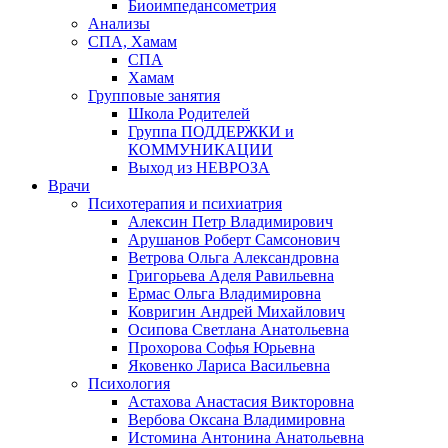
Биоимпедансометрия
Анализы
СПА, Хамам
СПА
Хамам
Групповые занятия
Школа Родителей
Группа ПОДДЕРЖКИ и
КОММУНИКАЦИИ
Выход из НЕВРОЗА
Врачи
Психотерапия и психиатрия
Алексин Петр Владимирович
Арушанов Роберт Самсонович
Ветрова Ольга Александровна
Григорьева Аделя Равильевна
Ермас Ольга Владимировна
Ковригин Андрей Михайлович
Осипова Светлана Анатольевна
Прохорова Софья Юрьевна
Яковенко Лариса Васильевна
Психология
Астахова Анастасия Викторовна
Вербова Оксана Владимировна
Истомина Антонина Анатольевна