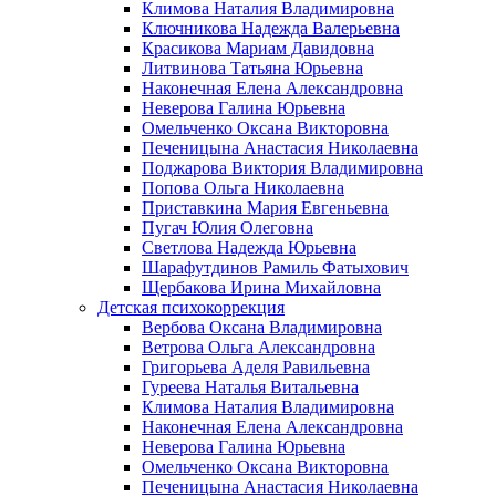
Климова Наталия Владимировна
Ключникова Надежда Валерьевна
Красикова Мариам Давидовна
Литвинова Татьяна Юрьевна
Наконечная Елена Александровна
Неверова Галина Юрьевна
Омельченко Оксана Викторовна
Печеницына Анастасия Николаевна
Поджарова Виктория Владимировна
Попова Ольга Николаевна
Приставкина Мария Евгеньевна
Пугач Юлия Олеговна
Светлова Надежда Юрьевна
Шарафутдинов Рамиль Фатыхович
Щербакова Ирина Михайловна
Детская психокоррекция
Вербова Оксана Владимировна
Ветрова Ольга Александровна
Григорьева Аделя Равильевна
Гуреева Наталья Витальевна
Климова Наталия Владимировна
Наконечная Елена Александровна
Неверова Галина Юрьевна
Омельченко Оксана Викторовна
Печеницына Анастасия Николаевна