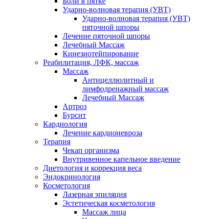
Боли в пятке
Ударно-волновая терапия (УВТ)
Ударно-волновая терапия (УВТ)
пяточной шпоры
Лечение пяточной шпоры
Лечебный Массаж
Кинезиотейпирование
Реабилитация, ЛФК, массаж
Массаж
Антицеллюлитный и
лимфодренажный массаж
Лечебный Массаж
Артроз
Бурсит
Кардиология
Лечение кардионевроза
Терапия
Чекап организма
Внутривенное капельное введение
Диетология и коррекция веса
Эндокринология
Косметология
Лазерная эпиляция
Эстетическая косметология
Массаж лица