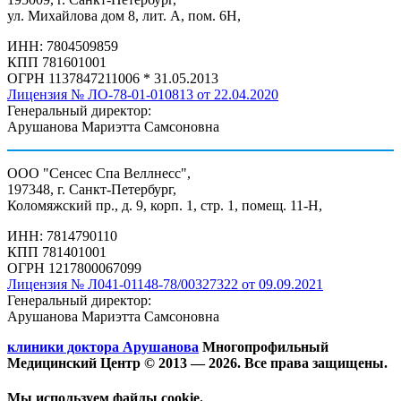
ул. Михайлова дом 8, лит. А, пом. 6Н,
ИНН: 7804509859
КПП 781601001
ОГРН 1137847211006 * 31.05.2013
Лицензия № ЛО-78-01-010813 от 22.04.2020
Генеральный директор:
Арушанова Мариэтта Самсоновна
ООО "Сенсес Спа Веллнесс",
197348, г. Санкт-Петербург,
Коломяжский пр., д. 9, корп. 1, стр. 1, помещ. 11-Н,
ИНН: 7814790110
КПП 781401001
ОГРН 1217800067099
Лицензия № Л041-01148-78/00327322 от 09.09.2021
Генеральный директор:
Арушанова Мариэтта Самсоновна
клиники доктора Арушанова
Многопрофильный
Медицинский Центр © 2013 —
2026. Все права защищены.
Мы используем файлы cookie.