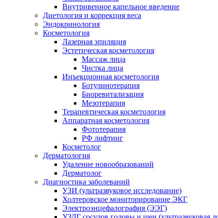
Внутривенное капельное введение
Диетология и коррекция веса
Эндокринология
Косметология
Лазерная эпиляция
Эстетическая косметология
Массаж лица
Чистка лица
Инъекционная косметология
Ботулинотерапия
Биоревитализация
Мезотерапия
Терапевтическая косметология
Аппаратная косметология
Фототерапия
РФ лифтинг
Косметолог
Дерматология
Удаление новообразований
Дерматолог
Диагностика заболеваний
УЗИ (ультразвуковое исследование)
Холтеровское мониторирование ЭКГ
Электроэнцефалография (ЭЭГ)
УЗДГ сосудов головы и шеи (ультразвуковая 