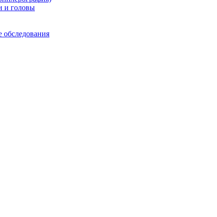
и и головы
е обследования