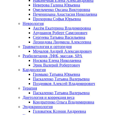
Наконечная Елена Александровна
Неверова Галина Юрьевна
Омельченко Оксана Викторовна
Печеницына Анастасия Николаевна
Прохорова Софья Юрьевна
Неврология
Аксём Екатерина Владимировна
Арушанов Роберт Самсонович
Сергеева Татьяна Васильевна
Леонидова Людмила Алексеевна
Травматология и ортопедия
Мочалов Андрей Александрович
Реабилитация, ЛФК, массаж, SPA
Носкова Елена Николаевна
Эрик Валерий Робертович
Кардиология
Громыко Татьяна Юрьевна
Паскаленко Татьяна Валерьевна
Поздняков Алексей Владимирович
Терапия
Паскаленко Татьяна Валерьевна
Диетология и коррекция веса
Кондратенко Ольга Владимировна
Эндокринология
Головатюк Ксения Андреевна