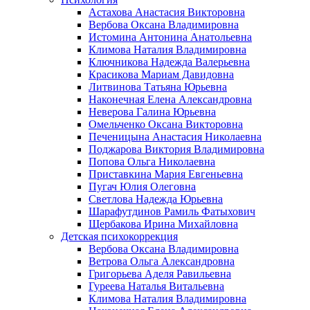
Астахова Анастасия Викторовна
Вербова Оксана Владимировна
Истомина Антонина Анатольевна
Климова Наталия Владимировна
Ключникова Надежда Валерьевна
Красикова Мариам Давидовна
Литвинова Татьяна Юрьевна
Наконечная Елена Александровна
Неверова Галина Юрьевна
Омельченко Оксана Викторовна
Печеницына Анастасия Николаевна
Поджарова Виктория Владимировна
Попова Ольга Николаевна
Приставкина Мария Евгеньевна
Пугач Юлия Олеговна
Светлова Надежда Юрьевна
Шарафутдинов Рамиль Фатыхович
Щербакова Ирина Михайловна
Детская психокоррекция
Вербова Оксана Владимировна
Ветрова Ольга Александровна
Григорьева Аделя Равильевна
Гуреева Наталья Витальевна
Климова Наталия Владимировна