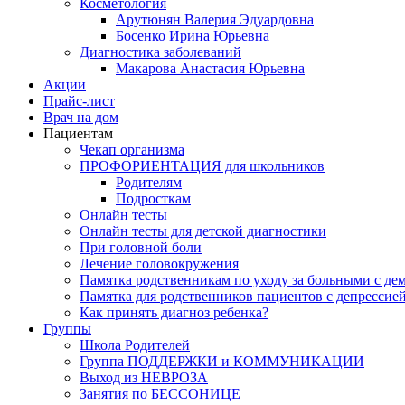
Косметология
Арутюнян Валерия Эдуардовна
Босенко Ирина Юрьевна
Диагностика заболеваний
Макарова Анастасия Юрьевна
Акции
Прайс-лист
Врач на дом
Пациентам
Чекап организма
ПРОФОРИЕНТАЦИЯ для школьников
Родителям
Подросткам
Онлайн тесты
Онлайн тесты для детской диагностики
При головной боли
Лечение головокружения
Памятка родственникам по уходу за больными с де
Памятка для родственников пациентов с депрессие
Как принять диагноз ребенка?
Группы
Школа Родителей
Группа ПОДДЕРЖКИ и КОММУНИКАЦИИ
Выход из НЕВРОЗА
Занятия по БЕССОНИЦЕ