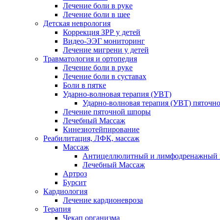
Лечение боли в руке
Лечение боли в шее
Детская неврология
Коррекция ЗРР у детей
Видео-ЭЭГ мониторинг
Лечение мигрени у детей
Травматология и ортопедия
Лечение боли в руке
Лечение боли в суставах
Боли в пятке
Ударно-волновая терапия (УВТ)
Ударно-волновая терапия (УВТ) пяточн
Лечение пяточной шпоры
Лечебный Массаж
Кинезиотейпирование
Реабилитация, ЛФК, массаж
Массаж
Антицеллюлитный и лимфодренажный 
Лечебный Массаж
Артроз
Бурсит
Кардиология
Лечение кардионевроза
Терапия
Чекап организма