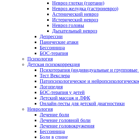
Невроз глотки (гортани)
Невроз желудка (гастроневроз)
Астенический невроз
Истерический невроз
Невроз головы
Дыхательный невроз
Депрессии
Панические атаки
Бессонница
БОС-терапия
Психология
Детская психокоррекция
Психотерапия (индивидуальные и групповые 
Тест Векслера
Патопсихологическое и нейропсихологическо
Логопедия
БОС-терапия у детей
Детский массаж и ЛФК
Онлайн-тесты для детской диагностики
Неврология
Лечение боли
Лечение головной боли
Лечение головокружения
Бессонница
Боли в спине