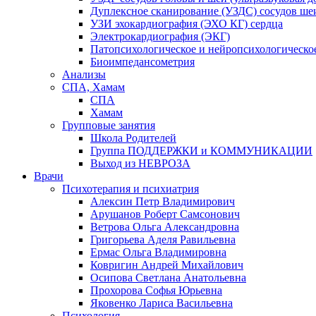
Дуплексное сканирование (УЗДС) сосудов ше
УЗИ эхокардиография (ЭХО КГ) сердца
Электрокардиография (ЭКГ)
Патопсихологическое и нейропсихологическо
Биоимпедансометрия
Анализы
СПА, Хамам
СПА
Хамам
Групповые занятия
Школа Родителей
Группа ПОДДЕРЖКИ и КОММУНИКАЦИИ
Выход из НЕВРОЗА
Врачи
Психотерапия и психиатрия
Алексин Петр Владимирович
Арушанов Роберт Самсонович
Ветрова Ольга Александровна
Григорьева Аделя Равильевна
Ермас Ольга Владимировна
Ковригин Андрей Михайлович
Осипова Светлана Анатольевна
Прохорова Софья Юрьевна
Яковенко Лариса Васильевна
Психология