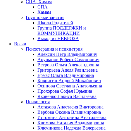
СПА, Хамам
СПА
Хамам
Групповые занятия
Школа Родителей
Группа ПОДДЕРЖКИ и
КОММУНИКАЦИИ
Выход из НЕВРОЗА
Врачи
Психотерапия и психиатрия
Алексин Петр Владимирович
Арушанов Роберт Самсонович
Ветрова Ольга Александровна
Григорьева Аделя Равильевна
Ермас Ольга Владимировна
Ковригин Андрей Михайлович
Осипова Светлана Анатольевна
Прохорова Софья Юрьевна
Яковенко Лариса Васильевна
Психология
Астахова Анастасия Викторовна
Вербова Оксана Владимировна
Истомина Антонина Анатольевна
Климова Наталия Владимировна
Ключникова Надежда Валерьевна