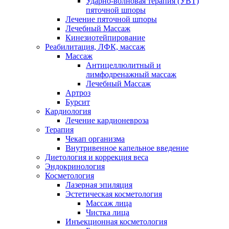
Ударно-волновая терапия (УВТ)
пяточной шпоры
Лечение пяточной шпоры
Лечебный Массаж
Кинезиотейпирование
Реабилитация, ЛФК, массаж
Массаж
Антицеллюлитный и
лимфодренажный массаж
Лечебный Массаж
Артроз
Бурсит
Кардиология
Лечение кардионевроза
Терапия
Чекап организма
Внутривенное капельное введение
Диетология и коррекция веса
Эндокринология
Косметология
Лазерная эпиляция
Эстетическая косметология
Массаж лица
Чистка лица
Инъекционная косметология