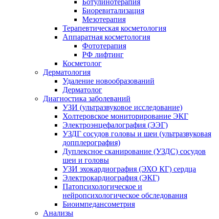
Ботулинотерапия
Биоревитализация
Мезотерапия
Терапевтическая косметология
Аппаратная косметология
Фототерапия
РФ лифтинг
Косметолог
Дерматология
Удаление новообразований
Дерматолог
Диагностика заболеваний
УЗИ (ультразвуковое исследование)
Холтеровское мониторирование ЭКГ
Электроэнцефалография (ЭЭГ)
УЗДГ сосудов головы и шеи (ультразвуковая
допплерография)
Дуплексное сканирование (УЗДС) сосудов
шеи и головы
УЗИ эхокардиография (ЭХО КГ) сердца
Электрокардиография (ЭКГ)
Патопсихологическое и
нейропсихологическое обследования
Биоимпедансометрия
Анализы