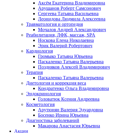
Аксём Екатерина Владимировна
Арушанов Роберт Самсонович
Сергеева Татьяна Васильевна
Леонидова Людмила Алексеевна
Травматология и ортопедия
Мочалов Андрей Александрович
Реабилитация, ЛФК, массаж, SPA
Носкова Елена Николаевна
Эрик Валерий Робертович
Кардиология
Громыко Татьяна Юрьевна
Паскаленко Татьяна Валерьевна
Поздняков Алексей Владимирович
Терапия
Паскаленко Татьяна Валерьевна
Диетология и коррекция веса
Кондратенко Ольга Владимировна
Эндокринология
Головатюк Ксения Андреевна
Косметология
Арутюнян Валерия Эдуардовна
Босенко Ирина Юрьевна
Диагностика заболеваний
Макарова Анастасия Юрьевна
Акции