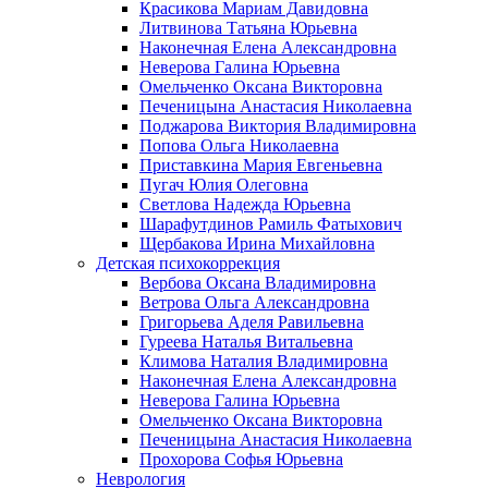
Красикова Мариам Давидовна
Литвинова Татьяна Юрьевна
Наконечная Елена Александровна
Неверова Галина Юрьевна
Омельченко Оксана Викторовна
Печеницына Анастасия Николаевна
Поджарова Виктория Владимировна
Попова Ольга Николаевна
Приставкина Мария Евгеньевна
Пугач Юлия Олеговна
Светлова Надежда Юрьевна
Шарафутдинов Рамиль Фатыхович
Щербакова Ирина Михайловна
Детская психокоррекция
Вербова Оксана Владимировна
Ветрова Ольга Александровна
Григорьева Аделя Равильевна
Гуреева Наталья Витальевна
Климова Наталия Владимировна
Наконечная Елена Александровна
Неверова Галина Юрьевна
Омельченко Оксана Викторовна
Печеницына Анастасия Николаевна
Прохорова Софья Юрьевна
Неврология