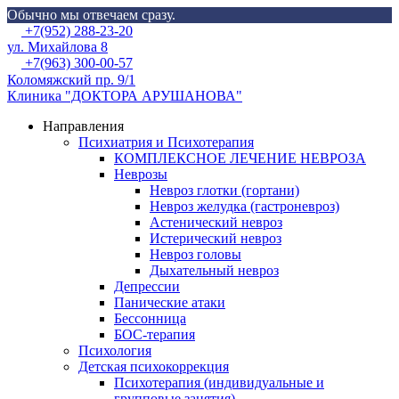
Обычно мы отвечаем сразу.
Skip
Menu
+7(952) 288-23-20
to
ул. Михайлова 8
content
+7(963) 300-00-57
Коломяжский пр. 9/1
Клиника "ДОКТОРА АРУШАНОВА"
Направления
Психиатрия и Психотерапия
КОМПЛЕКСНОЕ ЛЕЧЕНИЕ НЕВРОЗА
Неврозы
Невроз глотки (гортани)
Невроз желудка (гастроневроз)
Астенический невроз
Истерический невроз
Невроз головы
Дыхательный невроз
Депрессии
Панические атаки
Бессонница
БОС-терапия
Психология
Детская психокоррекция
Психотерапия (индивидуальные и
групповые занятия)