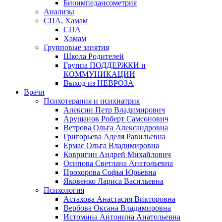
Биоимпедансометрия
Анализы
СПА, Хамам
СПА
Хамам
Групповые занятия
Школа Родителей
Группа ПОДДЕРЖКИ и
КОММУНИКАЦИИ
Выход из НЕВРОЗА
Врачи
Психотерапия и психиатрия
Алексин Петр Владимирович
Арушанов Роберт Самсонович
Ветрова Ольга Александровна
Григорьева Аделя Равильевна
Ермас Ольга Владимировна
Ковригин Андрей Михайлович
Осипова Светлана Анатольевна
Прохорова Софья Юрьевна
Яковенко Лариса Васильевна
Психология
Астахова Анастасия Викторовна
Вербова Оксана Владимировна
Истомина Антонина Анатольевна