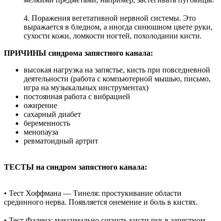
⠀
4. Поражения вегетативной нервной системы. Это
выражается в бледном, а иногда синюшном цвете руки,
сухости кожи, ломкости ногтей, похолодании кисти.
ПРИЧИНЫ синдрома запястного канала:
⠀
высокая нагрузка на запястье, кисть при повседневной
деятельности (работа с компьютерной мышью, письмо,
игра на музыкальных инструментах)
постоянная работа с вибрацией
ожирение
сахарный диабет
беременность
менопауза
ревматоидный артрит
⠀
ТЕСТЫ на синдром запястного канала:
⠀
• Тест Хоффмана — Тинеля: простукивание области
срединного нерва. Появляется онемение и боль в кистях.
⠀
• Тест Фалена: максимально согнуть кисти рук в запястном