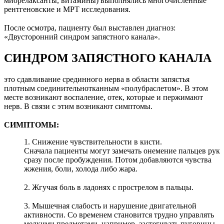
миорелаксанты, витамины) выполнялись многочисленные
рентгеновские и МРТ исследования.
⠀
После осмотра, пациенту был выставлен диагноз:
«Двусторонний синдром запястного канала».
СИНДРОМ ЗАПЯСТНОГО КАНАЛА
это сдавливание срединного нерва в области запястья
плотным соединительнотканным «полубраслетом». В этом
месте возникают воспаление, отек, которые и пержимают
нерв. В связи с этим возникают симптомы.
⠀
СИМПТОМЫ:
1. Снижение чувствительности в кисти.
Сначала пациенты могут замечать онемение пальцев рук
сразу после пробуждения. Потом добавляются чувства
жжения, боли, холода либо жара.
⠀
2. Жгучая боль в ладонях с прострелом в пальцы.
⠀
3. Мышечная слабость и нарушение двигательной
активности. Со временем становится трудно управлять
мелкими предметами, например, застегивать пуговицы.