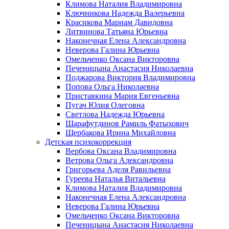
Климова Наталия Владимировна
Ключникова Надежда Валерьевна
Красикова Мариам Давидовна
Литвинова Татьяна Юрьевна
Наконечная Елена Александровна
Неверова Галина Юрьевна
Омельченко Оксана Викторовна
Печеницына Анастасия Николаевна
Поджарова Виктория Владимировна
Попова Ольга Николаевна
Приставкина Мария Евгеньевна
Пугач Юлия Олеговна
Светлова Надежда Юрьевна
Шарафутдинов Рамиль Фатыхович
Щербакова Ирина Михайловна
Детская психокоррекция
Вербова Оксана Владимировна
Ветрова Ольга Александровна
Григорьева Аделя Равильевна
Гуреева Наталья Витальевна
Климова Наталия Владимировна
Наконечная Елена Александровна
Неверова Галина Юрьевна
Омельченко Оксана Викторовна
Печеницына Анастасия Николаевна