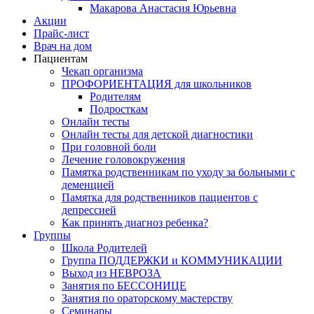
Макарова Анастасия Юрьевна
Акции
Прайс-лист
Врач на дом
Пациентам
Чекап организма
ПРОФОРИЕНТАЦИЯ для школьников
Родителям
Подросткам
Онлайн тесты
Онлайн тесты для детской диагностики
При головной боли
Лечение головокружения
Памятка родственникам по уходу за больными с
деменцией
Памятка для родственников пациентов с
депрессией
Как принять диагноз ребенка?
Группы
Школа Родителей
Группа ПОДДЕРЖКИ и КОММУНИКАЦИИ
Выход из НЕВРОЗА
Занятия по БЕССОНИЦЕ
Занятия по ораторскому мастерству
Семинары