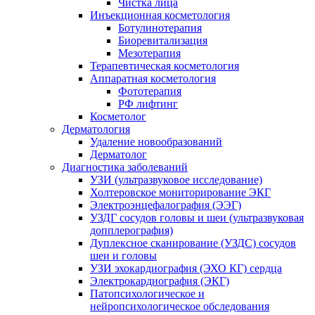
Чистка лица
Инъекционная косметология
Ботулинотерапия
Биоревитализация
Мезотерапия
Терапевтическая косметология
Аппаратная косметология
Фототерапия
РФ лифтинг
Косметолог
Дерматология
Удаление новообразований
Дерматолог
Диагностика заболеваний
УЗИ (ультразвуковое исследование)
Холтеровское мониторирование ЭКГ
Электроэнцефалография (ЭЭГ)
УЗДГ сосудов головы и шеи (ультразвуковая
допплерография)
Дуплексное сканирование (УЗДС) сосудов
шеи и головы
УЗИ эхокардиография (ЭХО КГ) сердца
Электрокардиография (ЭКГ)
Патопсихологическое и
нейропсихологическое обследования