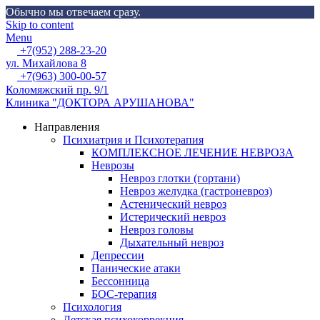
Обычно мы отвечаем сразу.
Skip to content
Menu
+7(952) 288-23-20
ул. Михайлова 8
+7(963) 300-00-57
Коломяжский пр. 9/1
Клиника "ДОКТОРА АРУШАНОВА"
Направления
Психиатрия и Психотерапия
КОМПЛЕКСНОЕ ЛЕЧЕНИЕ НЕВРОЗА
Неврозы
Невроз глотки (гортани)
Невроз желудка (гастроневроз)
Астенический невроз
Истерический невроз
Невроз головы
Дыхательный невроз
Депрессии
Панические атаки
Бессонница
БОС-терапия
Психология
Детская психокоррекция