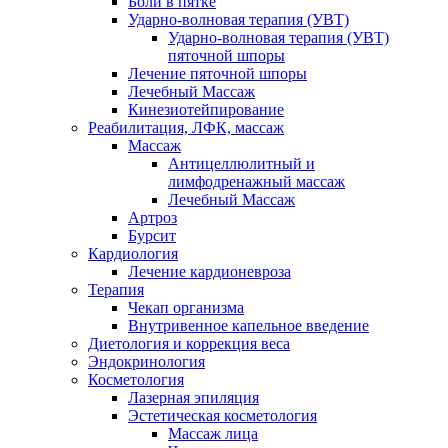
Боли в пятке
Ударно-волновая терапия (УВТ)
Ударно-волновая терапия (УВТ)
пяточной шпоры
Лечение пяточной шпоры
Лечебный Массаж
Кинезиотейпирование
Реабилитация, ЛФК, массаж
Массаж
Антицеллюлитный и
лимфодренажный массаж
Лечебный Массаж
Артроз
Бурсит
Кардиология
Лечение кардионевроза
Терапия
Чекап организма
Внутривенное капельное введение
Диетология и коррекция веса
Эндокринология
Косметология
Лазерная эпиляция
Эстетическая косметология
Массаж лица