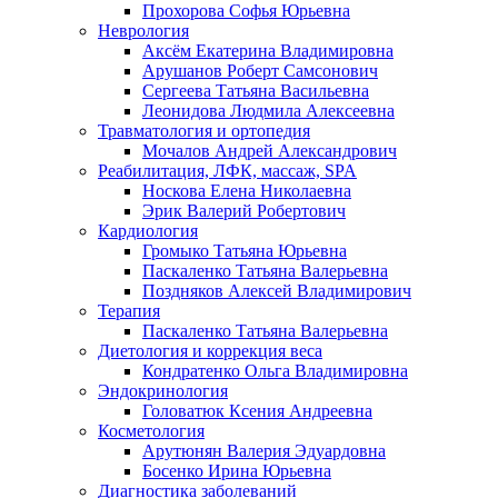
Прохорова Софья Юрьевна
Неврология
Аксём Екатерина Владимировна
Арушанов Роберт Самсонович
Сергеева Татьяна Васильевна
Леонидова Людмила Алексеевна
Травматология и ортопедия
Мочалов Андрей Александрович
Реабилитация, ЛФК, массаж, SPA
Носкова Елена Николаевна
Эрик Валерий Робертович
Кардиология
Громыко Татьяна Юрьевна
Паскаленко Татьяна Валерьевна
Поздняков Алексей Владимирович
Терапия
Паскаленко Татьяна Валерьевна
Диетология и коррекция веса
Кондратенко Ольга Владимировна
Эндокринология
Головатюк Ксения Андреевна
Косметология
Арутюнян Валерия Эдуардовна
Босенко Ирина Юрьевна
Диагностика заболеваний